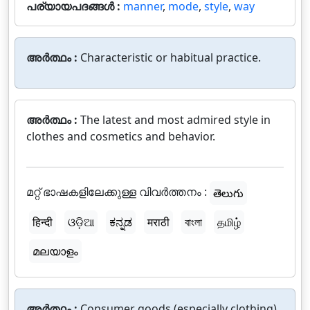
പര്യായപദങ്ങൾ :
manner
,
mode
,
style
,
way
അർത്ഥം :
Characteristic or habitual practice.
അർത്ഥം :
The latest and most admired style in
clothes and cosmetics and behavior.
മറ്റ് ഭാഷകളിലേക്കുള്ള വിവർത്തനം :
తెలుగు
हिन्दी
ଓଡ଼ିଆ
ಕನ್ನಡ
मराठी
বাংলা
தமிழ்
മലയാളം
അർത്ഥം :
Consumer goods (especially clothing)