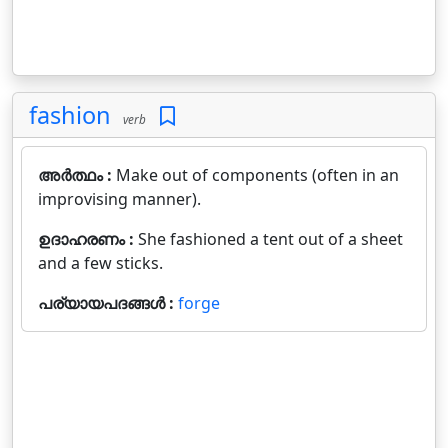
fashion
verb
അർത്ഥം :
Make out of components (often in an
improvising manner).
ഉദാഹരണം :
She fashioned a tent out of a sheet
and a few sticks.
പര്യായപദങ്ങൾ :
forge