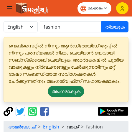
തിരയുക
വെബ്‌സൈറ്റിൽ നിന്നും ആൻഡ്രോയിഡ് ആപ്പിൽ
നിന്നും പരസ്യങ്ങൾ നീക്കം ചെയ്യാൻ ദയവായി
സബ്‌സ്‌ക്രൈബ് ചെയ്യുക. അമർകോഷിൽ പുതിയ
വാക്കുകളും നിർവചനങ്ങളും ചേർക്കുന്നതിനും മറ്റ്
ഭാഷാ സംബന്ധിയായ സവിശേഷതകൾ
ചേർക്കുന്നതിനും അംഗത്വ ഫീസ് സഹായകമാകും.
അംഗമാകുക
അമർകോഷ്
English
വാക്ക്
fashion