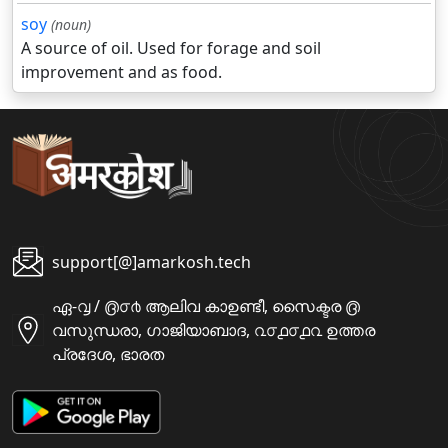
soy
(noun)
A source of oil. Used for forage and soil
improvement and as food.
support[@]amarkosh.tech
ഏ-൮ / ൫൦൪ ആലിവ കാഉണ്ടീ, സൈക്ടര ൫
വസുന്ധരാ, ഗാജിയാബാദ, ൨൦൧൦൧൨ ഉത്തര
പ്രദേശ, ഭാരത