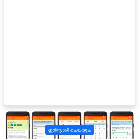
ഇൻസ്റ്റാൾ ചെയ്യുക
पिछला
अगला