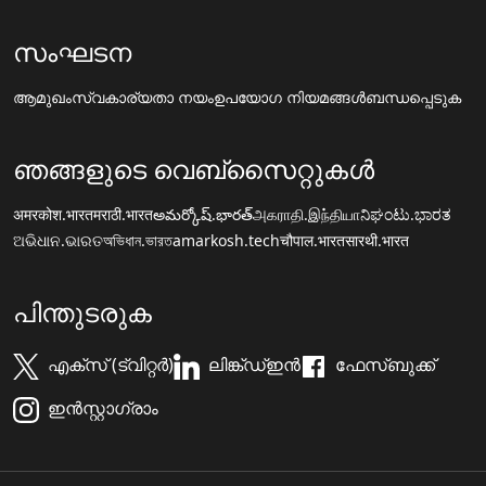
സംഘടന
ആമുഖം
സ്വകാര്യതാ നയം
ഉപയോഗ നിയമങ്ങൾ
ബന്ധപ്പെടുക
ഞങ്ങളുടെ വെബ്സൈറ്റുകൾ
अमरकोश.भारत
मराठी.भारत
అమర్కోష్.భారత్
அகராதி.இந்தியா
ನಿಘಂಟು.ಭಾರತ
ଅଭିଧାନ.ଭାରତ
অভিধান.ভারত
amarkosh.tech
चौपाल.भारत
सारथी.भारत
പിന്തുടരുക
എക്സ് (ട്വിറ്റർ)
ലിങ്ക്ഡ്ഇൻ
ഫേസ്ബുക്ക്
ഇൻസ്റ്റാഗ്രാം