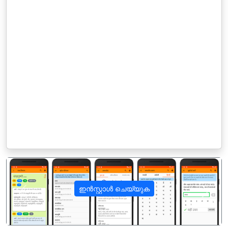
ഇൻസ്റ്റാൾ ചെയ്യുക
पिछला
अगला