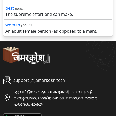
best
(noun)
The supreme effort one can make.
woman
(noun)
An adult female person (as opposed to a man).
support[@]amarkosh.tech
ഏ-൮ / ൫൦൪ ആലിവ കാഉണ്ടീ, സൈക്ടര ൫
വസുന്ധരാ, ഗാജിയാബാദ, ൨൦൧൦൧൨ ഉത്തര
പ്രദേശ, ഭാരത