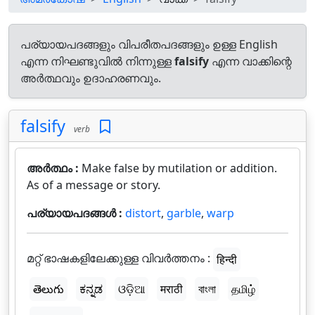
പര്യായപദങ്ങളും വിപരീതപദങ്ങളും ഉള്ള English
എന്ന നിഘണ്ടുവിൽ നിന്നുള്ള
falsify
എന്ന വാക്കിന്റെ
അർത്ഥവും ഉദാഹരണവും.
falsify
verb
അർത്ഥം :
Make false by mutilation or addition.
As of a message or story.
പര്യായപദങ്ങൾ :
distort
,
garble
,
warp
മറ്റ് ഭാഷകളിലേക്കുള്ള വിവർത്തനം :
हिन्दी
తెలుగు
ಕನ್ನಡ
ଓଡ଼ିଆ
मराठी
বাংলা
தமிழ்