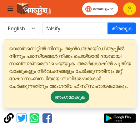
തിരയുക
വെബ്‌സൈറ്റിൽ നിന്നും ആൻഡ്രോയിഡ് ആപ്പിൽ
നിന്നും പരസ്യങ്ങൾ നീക്കം ചെയ്യാൻ ദയവായി
സബ്‌സ്‌ക്രൈബ് ചെയ്യുക. അമർകോഷിൽ പുതിയ
വാക്കുകളും നിർവചനങ്ങളും ചേർക്കുന്നതിനും മറ്റ്
ഭാഷാ സംബന്ധിയായ സവിശേഷതകൾ
ചേർക്കുന്നതിനും അംഗത്വ ഫീസ് സഹായകമാകും.
അംഗമാകുക