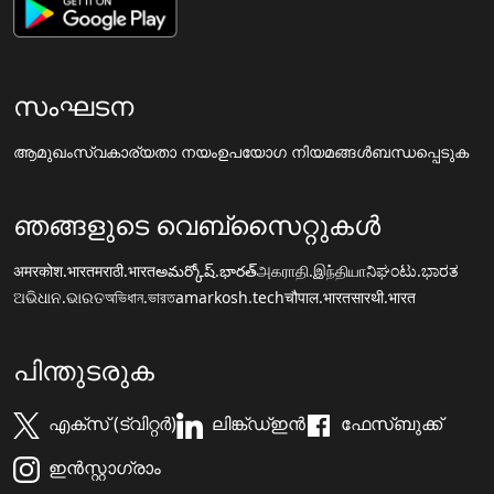
സംഘടന
ആമുഖം
സ്വകാര്യതാ നയം
ഉപയോഗ നിയമങ്ങൾ
ബന്ധപ്പെടുക
ഞങ്ങളുടെ വെബ്സൈറ്റുകൾ
अमरकोश.भारत
मराठी.भारत
అమర్కోష్.భారత్
அகராதி.இந்தியா
ನಿಘಂಟು.ಭಾರತ
ଅଭିଧାନ.ଭାରତ
অভিধান.ভারত
amarkosh.tech
चौपाल.भारत
सारथी.भारत
പിന്തുടരുക
എക്സ് (ട്വിറ്റർ)
ലിങ്ക്ഡ്ഇൻ
ഫേസ്ബുക്ക്
ഇൻസ്റ്റാഗ്രാം