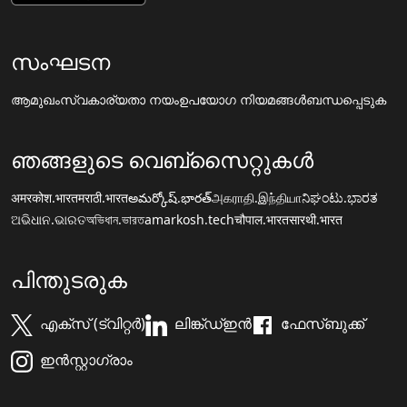
സംഘടന
ആമുഖം
സ്വകാര്യതാ നയം
ഉപയോഗ നിയമങ്ങൾ
ബന്ധപ്പെടുക
ഞങ്ങളുടെ വെബ്സൈറ്റുകൾ
अमरकोश.भारत
मराठी.भारत
అమర్కోష్.భారత్
அகராதி.இந்தியா
ನಿಘಂಟು.ಭಾರತ
ଅଭିଧାନ.ଭାରତ
অভিধান.ভারত
amarkosh.tech
चौपाल.भारत
सारथी.भारत
പിന്തുടരുക
എക്സ് (ട്വിറ്റർ)
ലിങ്ക്ഡ്ഇൻ
ഫേസ്ബുക്ക്
ഇൻസ്റ്റാഗ്രാം