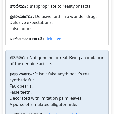
അർത്ഥം :
Inappropriate to reality or facts.
ഉദാഹരണം :
Delusive faith in a wonder drug.
Delusive expectations.
False hopes.
പര്യായപദങ്ങൾ :
delusive
അർത്ഥം :
Not genuine or real. Being an imitation
of the genuine article.
ഉദാഹരണം :
It isn't fake anything; it's real
synthetic fur.
Faux pearls.
False teeth.
Decorated with imitation palm leaves.
A purse of simulated alligator hide.