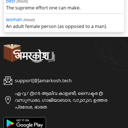
best
(noun)
The supreme effort one can make.
woman
(noun)
An adult female person (as opposed to a man).
support[@]amarkosh.tech
ഏ-൮ / ൫൦൪ ആലിവ കാഉണ്ടീ, സൈക്ടര ൫
വസുന്ധരാ, ഗാജിയാബാദ, ൨൦൧൦൧൨ ഉത്തര
പ്രദേശ, ഭാരത