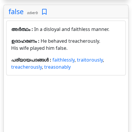
false
adverb
അർത്ഥം :
In a disloyal and faithless manner.
ഉദാഹരണം :
He behaved treacherously.
His wife played him false.
പര്യായപദങ്ങൾ :
faithlessly
,
traitorously
,
treacherously
,
treasonably