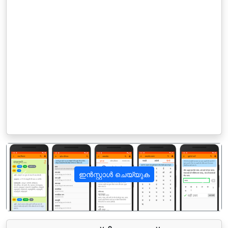
ഇൻസ്റ്റാൾ ചെയ്യുക
पिछला
अगला