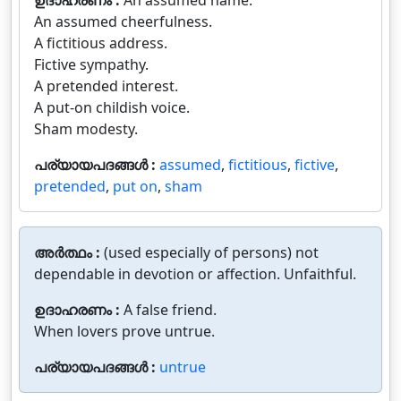
ഉദാഹരണം :
An assumed name.
An assumed cheerfulness.
A fictitious address.
Fictive sympathy.
A pretended interest.
A put-on childish voice.
Sham modesty.
പര്യായപദങ്ങൾ :
assumed
,
fictitious
,
fictive
,
pretended
,
put on
,
sham
അർത്ഥം :
(used especially of persons) not
dependable in devotion or affection. Unfaithful.
ഉദാഹരണം :
A false friend.
When lovers prove untrue.
പര്യായപദങ്ങൾ :
untrue