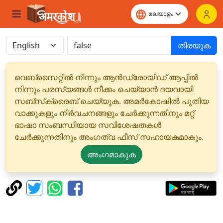
തിരയുക
വെബ്‌സൈറ്റിൽ നിന്നും ആൻഡ്രോയിഡ് ആപ്പിൽ
നിന്നും പരസ്യങ്ങൾ നീക്കം ചെയ്യാൻ ദയവായി
സബ്‌സ്‌ക്രൈബ് ചെയ്യുക. അമർകോഷിൽ പുതിയ
വാക്കുകളും നിർവചനങ്ങളും ചേർക്കുന്നതിനും മറ്റ്
ഭാഷാ സംബന്ധിയായ സവിശേഷതകൾ
ചേർക്കുന്നതിനും അംഗത്വ ഫീസ് സഹായകമാകും.
അംഗമാകുക