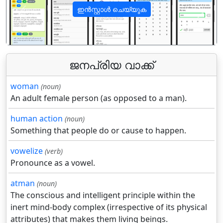
ഇൻസ്റ്റാൾ ചെയ്യുക
पिछला
अगला
ജനപ്രിയ വാക്ക്
woman
(noun)
An adult female person (as opposed to a man).
human action
(noun)
Something that people do or cause to happen.
vowelize
(verb)
Pronounce as a vowel.
atman
(noun)
The conscious and intelligent principle within the
inert mind-body complex (irrespective of its physical
attributes) that makes them living beings.