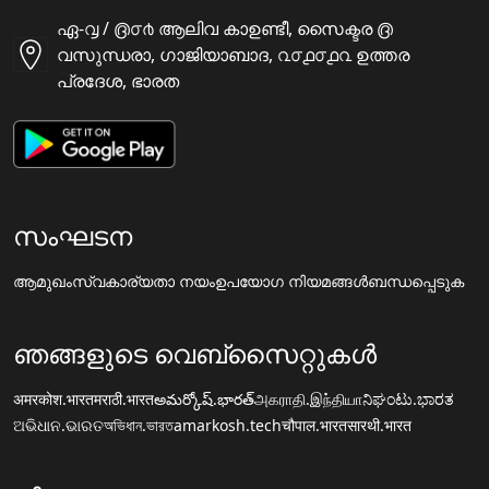
ഏ-൮ / ൫൦൪ ആലിവ കാഉണ്ടീ, സൈക്ടര ൫
വസുന്ധരാ, ഗാജിയാബാദ, ൨൦൧൦൧൨ ഉത്തര
പ്രദേശ, ഭാരത
സംഘടന
ആമുഖം
സ്വകാര്യതാ നയം
ഉപയോഗ നിയമങ്ങൾ
ബന്ധപ്പെടുക
ഞങ്ങളുടെ വെബ്സൈറ്റുകൾ
अमरकोश.भारत
मराठी.भारत
అమర్కోష్.భారత్
அகராதி.இந்தியா
ನಿಘಂಟು.ಭಾರತ
ଅଭିଧାନ.ଭାରତ
অভিধান.ভারত
amarkosh.tech
चौपाल.भारत
सारथी.भारत