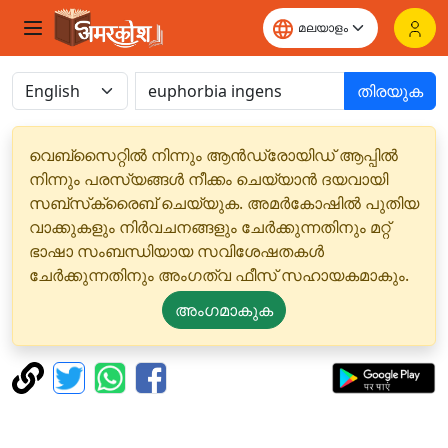
തിരയുക
വെബ്‌സൈറ്റിൽ നിന്നും ആൻഡ്രോയിഡ് ആപ്പിൽ
നിന്നും പരസ്യങ്ങൾ നീക്കം ചെയ്യാൻ ദയവായി
സബ്‌സ്‌ക്രൈബ് ചെയ്യുക. അമർകോഷിൽ പുതിയ
വാക്കുകളും നിർവചനങ്ങളും ചേർക്കുന്നതിനും മറ്റ്
ഭാഷാ സംബന്ധിയായ സവിശേഷതകൾ
ചേർക്കുന്നതിനും അംഗത്വ ഫീസ് സഹായകമാകും.
അംഗമാകുക