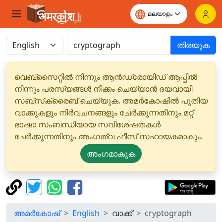
തിരയുക
വെബ്‌സൈറ്റിൽ നിന്നും ആൻഡ്രോയിഡ് ആപ്പിൽ
നിന്നും പരസ്യങ്ങൾ നീക്കം ചെയ്യാൻ ദയവായി
സബ്‌സ്‌ക്രൈബ് ചെയ്യുക. അമർകോഷിൽ പുതിയ
വാക്കുകളും നിർവചനങ്ങളും ചേർക്കുന്നതിനും മറ്റ്
ഭാഷാ സംബന്ധിയായ സവിശേഷതകൾ
ചേർക്കുന്നതിനും അംഗത്വ ഫീസ് സഹായകമാകും.
അംഗമാകുക
അമർകോഷ്
English
വാക്ക്
cryptograph