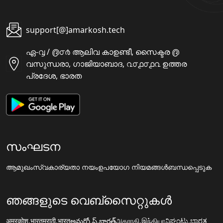
support[@]amarkosh.tech
ഏ-൮ / ൫൦൪ ആലിവ കാഉണ്ടീ, സൈക്ടര ൫
വസുന്ധരാ, ഗാജിയാബാദ, ൨൦൧൦൧൨ ഉത്തര
പ്രദേശ, ഭാരത
സംഘടന
ആമുഖം
സ്വകാര്യതാ നയം
ഉപയോഗ നിയമങ്ങൾ
ബന്ധപ്പെടുക
ഞങ്ങളുടെ വെബ്സൈറ്റുകൾ
अमरकोश.भारत
मराठी.भारत
అమర్కోష్.భారత్
அகராதி.இந்தியா
ನಿಘಂಟು.ಭಾರತ