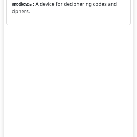
അർത്ഥം :
A device for deciphering codes and
ciphers.