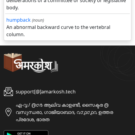
deliberations of a committee or society or legislative
body.
humpback
(noun)
An abnormal backward curve to the vertebral
column.
support[@]amarkosh.tech
ഏ-൮ / ൫൦൪ ആലിവ കാഉണ്ടീ, സൈക്ടര ൫
വസുന്ധരാ, ഗാജിയാബാദ, ൨൦൧൦൧൨ ഉത്തര
പ്രദേശ, ഭാരത