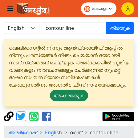
തിരയുക
വെബ്‌സൈറ്റിൽ നിന്നും ആൻഡ്രോയിഡ് ആപ്പിൽ
നിന്നും പരസ്യങ്ങൾ നീക്കം ചെയ്യാൻ ദയവായി
സബ്‌സ്‌ക്രൈബ് ചെയ്യുക. അമർകോഷിൽ പുതിയ
വാക്കുകളും നിർവചനങ്ങളും ചേർക്കുന്നതിനും മറ്റ്
ഭാഷാ സംബന്ധിയായ സവിശേഷതകൾ
ചേർക്കുന്നതിനും അംഗത്വ ഫീസ് സഹായകമാകും.
അംഗമാകുക
അമർകോഷ്
English
വാക്ക്
contour line