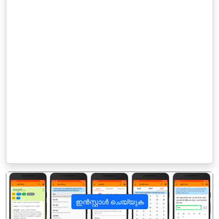
ഇൻസ്റ്റാൾ ചെയ്യുക
पिछला
अगला