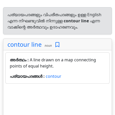
പര്യായപദങ്ങളും വിപരീതപദങ്ങളും ഉള്ള English
എന്ന നിഘണ്ടുവിൽ നിന്നുള്ള
contour line
എന്ന
വാക്കിന്റെ അർത്ഥവും ഉദാഹരണവും.
contour line
noun
അർത്ഥം :
A line drawn on a map connecting
points of equal height.
പര്യായപദങ്ങൾ :
contour