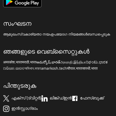
സംഘടന
ആമുഖം
സ്വകാര്യതാ നയം
ഉപയോഗ നിയമങ്ങൾ
ബന്ധപ്പെടുക
ഞങ്ങളുടെ വെബ്സൈറ്റുകൾ
अमरकोश.भारत
मराठी.भारत
అమర్కోష్.భారత్
அகராதி.இந்தியா
ನಿಘಂಟು.ಭಾರತ
ଅଭିଧାନ.ଭାରତ
অভিধান.ভারত
amarkosh.tech
चौपाल.भारत
सारथी.भारत
പിന്തുടരുക
എക്സ് (ട്വിറ്റർ)
ലിങ്ക്ഡ്ഇൻ
ഫേസ്ബുക്ക്
ഇൻസ്റ്റാഗ്രാം