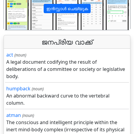
ഇൻസ്റ്റാൾ ചെയ്യുക
पिछला
अगला
ജനപ്രിയ വാക്ക്
act
(noun)
A legal document codifying the result of
deliberations of a committee or society or legislative
body.
humpback
(noun)
An abnormal backward curve to the vertebral
column.
atman
(noun)
The conscious and intelligent principle within the
inert mind-body complex (irrespective of its physical