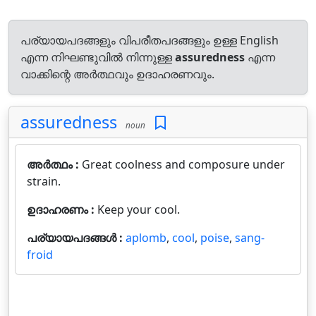
പര്യായപദങ്ങളും വിപരീതപദങ്ങളും ഉള്ള English
എന്ന നിഘണ്ടുവിൽ നിന്നുള്ള
assuredness
എന്ന
വാക്കിന്റെ അർത്ഥവും ഉദാഹരണവും.
assuredness
noun
അർത്ഥം :
Great coolness and composure under
strain.
ഉദാഹരണം :
Keep your cool.
പര്യായപദങ്ങൾ :
aplomb
,
cool
,
poise
,
sang-
froid