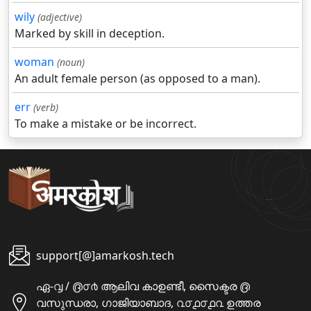
wily
(adjective)
Marked by skill in deception.
woman
(noun)
An adult female person (as opposed to a man).
err
(verb)
To make a mistake or be incorrect.
support[@]amarkosh.tech
ഏ-൮ / ൫൦൪ ആലിവ കാഉണ്ടീ, സൈക്ടര ൫
വസുന്ധരാ, ഗാജിയാബാദ, ൨൦൧൦൧൨ ഉത്തര