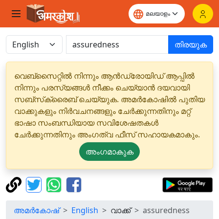
തിരയുക
വെബ്‌സൈറ്റിൽ നിന്നും ആൻഡ്രോയിഡ് ആപ്പിൽ
നിന്നും പരസ്യങ്ങൾ നീക്കം ചെയ്യാൻ ദയവായി
സബ്‌സ്‌ക്രൈബ് ചെയ്യുക. അമർകോഷിൽ പുതിയ
വാക്കുകളും നിർവചനങ്ങളും ചേർക്കുന്നതിനും മറ്റ്
ഭാഷാ സംബന്ധിയായ സവിശേഷതകൾ
ചേർക്കുന്നതിനും അംഗത്വ ഫീസ് സഹായകമാകും.
അംഗമാകുക
അമർകോഷ്
English
വാക്ക്
assuredness