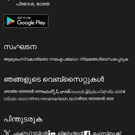
പ്രദേശ, ഭാരത
സംഘടന
ആമുഖം
സ്വകാര്യതാ നയം
ഉപയോഗ നിയമങ്ങൾ
ബന്ധപ്പെടുക
ഞങ്ങളുടെ വെബ്സൈറ്റുകൾ
अमरकोश.भारत
मराठी.भारत
అమర్కోష్.భారత్
அகராதி.இந்தியா
ನಿಘಂಟು.ಭಾರತ
ଅଭିଧାନ.ଭାରତ
অভিধান.ভারত
amarkosh.tech
चौपाल.भारत
सारथी.भारत
പിന്തുടരുക
എക്സ് (ട്വിറ്റർ)
ലിങ്ക്ഡ്ഇൻ
ഫേസ്ബുക്ക്