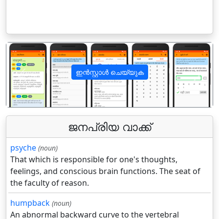
ഇൻസ്റ്റാൾ ചെയ്യുക
पिछला
अगला
ജനപ്രിയ വാക്ക്
psyche
(noun)
That which is responsible for one's thoughts,
feelings, and conscious brain functions. The seat of
the faculty of reason.
humpback
(noun)
An abnormal backward curve to the vertebral