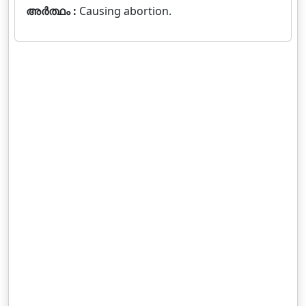
അർത്ഥം :
Causing abortion.