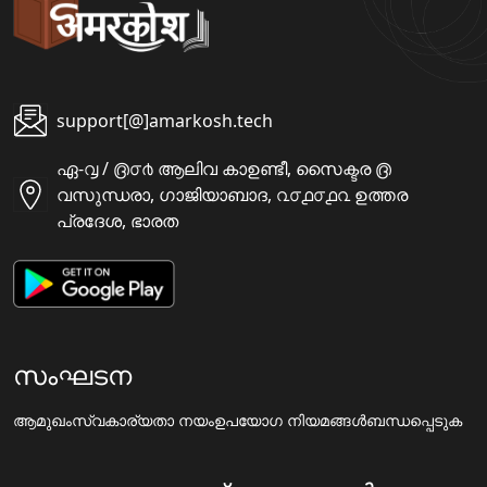
support[@]amarkosh.tech
ഏ-൮ / ൫൦൪ ആലിവ കാഉണ്ടീ, സൈക്ടര ൫
വസുന്ധരാ, ഗാജിയാബാദ, ൨൦൧൦൧൨ ഉത്തര
പ്രദേശ, ഭാരത
സംഘടന
ആമുഖം
സ്വകാര്യതാ നയം
ഉപയോഗ നിയമങ്ങൾ
ബന്ധപ്പെടുക