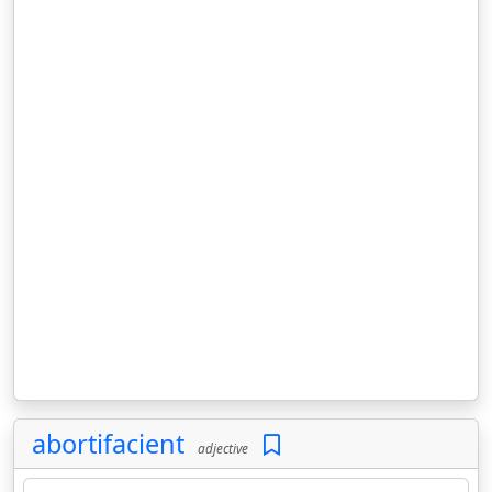
abortifacient
adjective