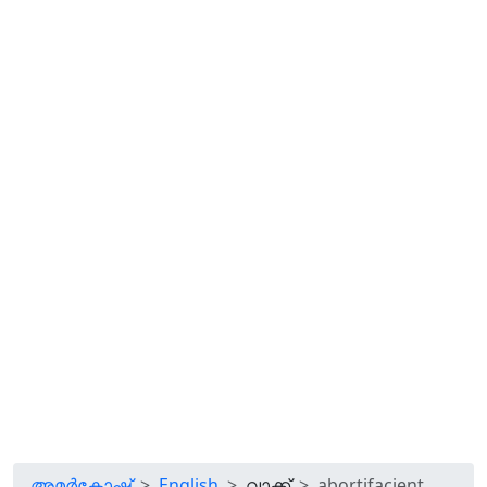
അമർകോഷ്
English
വാക്ക്
abortifacient