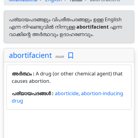
പര്യായപദങ്ങളും വിപരീതപദങ്ങളും ഉള്ള English
എന്ന നിഘണ്ടുവിൽ നിന്നുള്ള
abortifacient
എന്ന
വാക്കിന്റെ അർത്ഥവും ഉദാഹരണവും.
abortifacient
noun
അർത്ഥം :
A drug (or other chemical agent) that
causes abortion.
പര്യായപദങ്ങൾ :
aborticide
,
abortion-inducing
drug