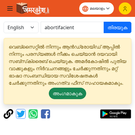
തിരയുക
വെബ്‌സൈറ്റിൽ നിന്നും ആൻഡ്രോയിഡ് ആപ്പിൽ
നിന്നും പരസ്യങ്ങൾ നീക്കം ചെയ്യാൻ ദയവായി
സബ്‌സ്‌ക്രൈബ് ചെയ്യുക. അമർകോഷിൽ പുതിയ
വാക്കുകളും നിർവചനങ്ങളും ചേർക്കുന്നതിനും മറ്റ്
ഭാഷാ സംബന്ധിയായ സവിശേഷതകൾ
ചേർക്കുന്നതിനും അംഗത്വ ഫീസ് സഹായകമാകും.
അംഗമാകുക