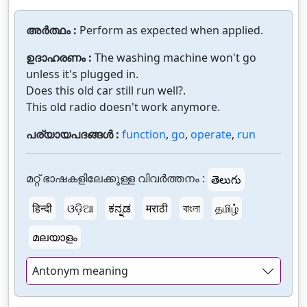
അർത്ഥം :
Perform as expected when applied.
ഉദാഹരണം :
The washing machine won't go
unless it's plugged in.
Does this old car still run well?.
This old radio doesn't work anymore.
പര്യായപദങ്ങൾ :
function
,
go
,
operate
,
run
മറ്റ് ഭാഷകളിലേക്കുള്ള വിവർത്തനം :
తెలుగు
हिन्दी
ଓଡ଼ିଆ
ಕನ್ನಡ
मराठी
বাংলা
தமிழ்
മലയാളം
Antonym meaning