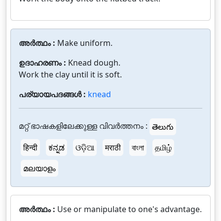
അർത്ഥം :
Make uniform.
ഉദാഹരണം :
Knead dough.
Work the clay until it is soft.
പര്യായപദങ്ങൾ :
knead
മറ്റ് ഭാഷകളിലേക്കുള്ള വിവർത്തനം :
తెలుగు
हिन्दी
ಕನ್ನಡ
ଓଡ଼ିଆ
मराठी
বাংলা
தமிழ்
മലയാളം
അർത്ഥം :
Use or manipulate to one's advantage.