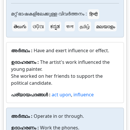
മറ്റ് ഭാഷകളിലേക്കുള്ള വിവർത്തനം :
हिन्दी
తెలుగు
ଓଡ଼ିଆ
ಕನ್ನಡ
বাংলা
தமிழ்
മലയാളം
അർത്ഥം :
Have and exert influence or effect.
ഉദാഹരണം :
The artist's work influenced the
young painter.
She worked on her friends to support the
political candidate.
പര്യായപദങ്ങൾ :
act upon
,
influence
അർത്ഥം :
Operate in or through.
ഉദാഹരണം :
Work the phones.