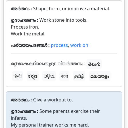
അർത്ഥം :
Shape, form, or improve a material.
ഉദാഹരണം :
Work stone into tools.
Process iron.
Work the metal.
പര്യായപദങ്ങൾ :
process
,
work on
മറ്റ് ഭാഷകളിലേക്കുള്ള വിവർത്തനം :
తెలుగు
हिन्दी
ಕನ್ನಡ
ଓଡ଼ିଆ
বাংলা
தமிழ்
മലയാളം
അർത്ഥം :
Give a workout to.
ഉദാഹരണം :
Some parents exercise their
infants.
My personal trainer works me hard.