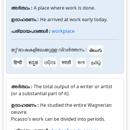
അർത്ഥം :
A place where work is done.
ഉദാഹരണം :
He arrived at work early today.
പര്യായപദങ്ങൾ :
workplace
മറ്റ് ഭാഷകളിലേക്കുള്ള വിവർത്തനം :
తెలుగు
हिन्दी
ಕನ್ನಡ
ଓଡ଼ିଆ
मराठी
বাংলা
தமிழ்
അർത്ഥം :
The total output of a writer or artist
(or a substantial part of it).
ഉദാഹരണം :
He studied the entire Wagnerian
oeuvre.
Picasso's work can be divided into periods.