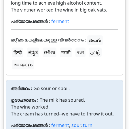
long time to achieve high alcohol content.
The vintner worked the wine in big oak vats.
പര്യായപദങ്ങൾ :
ferment
മറ്റ് ഭാഷകളിലേക്കുള്ള വിവർത്തനം :
తెలుగు
हिन्दी
ಕನ್ನಡ
ଓଡ଼ିଆ
मराठी
বাংলা
தமிழ்
മലയാളം
അർത്ഥം :
Go sour or spoil.
ഉദാഹരണം :
The milk has soured.
The wine worked.
The cream has turned--we have to throw it out.
പര്യായപദങ്ങൾ :
ferment
,
sour
,
turn