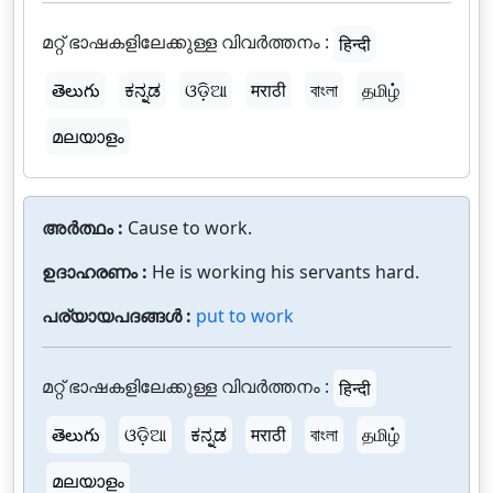
മറ്റ് ഭാഷകളിലേക്കുള്ള വിവർത്തനം :
हिन्दी
తెలుగు
ಕನ್ನಡ
ଓଡ଼ିଆ
मराठी
বাংলা
தமிழ்
മലയാളം
അർത്ഥം :
Cause to work.
ഉദാഹരണം :
He is working his servants hard.
പര്യായപദങ്ങൾ :
put to work
മറ്റ് ഭാഷകളിലേക്കുള്ള വിവർത്തനം :
हिन्दी
తెలుగు
ଓଡ଼ିଆ
ಕನ್ನಡ
मराठी
বাংলা
தமிழ்
മലയാളം