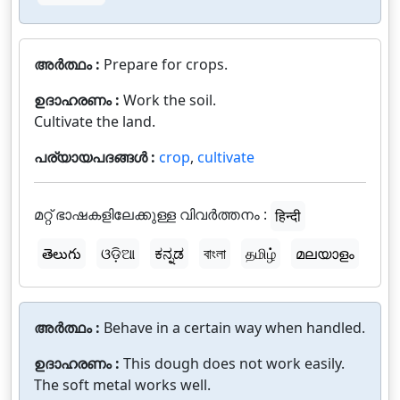
അർത്ഥം :
Prepare for crops.
ഉദാഹരണം :
Work the soil.
Cultivate the land.
പര്യായപദങ്ങൾ :
crop
,
cultivate
മറ്റ് ഭാഷകളിലേക്കുള്ള വിവർത്തനം :
हिन्दी
తెలుగు
ଓଡ଼ିଆ
ಕನ್ನಡ
বাংলা
தமிழ்
മലയാളം
അർത്ഥം :
Behave in a certain way when handled.
ഉദാഹരണം :
This dough does not work easily.
The soft metal works well.