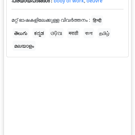
പര്യായപദങ്ങൾ :
body of work
,
oeuvre
മറ്റ് ഭാഷകളിലേക്കുള്ള വിവർത്തനം :
हिन्दी
తెలుగు
ಕನ್ನಡ
ଓଡ଼ିଆ
मराठी
বাংলা
தமிழ்
മലയാളം