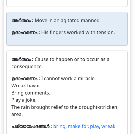
അർത്ഥം :
Move in an agitated manner.
ഉദാഹരണം :
His fingers worked with tension.
അർത്ഥം :
Cause to happen or to occur as a
consequence.
ഉദാഹരണം :
I cannot work a miracle.
Wreak havoc.
Bring comments.
Play a joke.
The rain brought relief to the drought-stricken
area.
പര്യായപദങ്ങൾ :
bring
,
make for
,
play
,
wreak