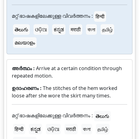
മറ്റ് ഭാഷകളിലേക്കുള്ള വിവർത്തനം :
हिन्दी
తెలుగు
ଓଡ଼ିଆ
ಕನ್ನಡ
मराठी
বাংলা
தமிழ்
മലയാളം
അർത്ഥം :
Arrive at a certain condition through
repeated motion.
ഉദാഹരണം :
The stitches of the hem worked
loose after she wore the skirt many times.
മറ്റ് ഭാഷകളിലേക്കുള്ള വിവർത്തനം :
తెలుగు
हिन्दी
ಕನ್ನಡ
ଓଡ଼ିଆ
मराठी
বাংলা
தமிழ்