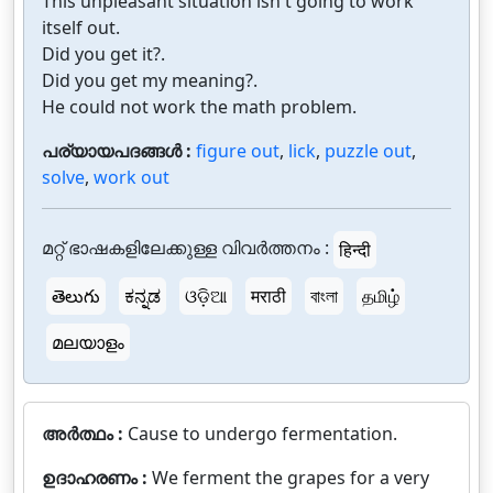
This unpleasant situation isn't going to work
itself out.
Did you get it?.
Did you get my meaning?.
He could not work the math problem.
പര്യായപദങ്ങൾ :
figure out
,
lick
,
puzzle out
,
solve
,
work out
മറ്റ് ഭാഷകളിലേക്കുള്ള വിവർത്തനം :
हिन्दी
తెలుగు
ಕನ್ನಡ
ଓଡ଼ିଆ
मराठी
বাংলা
தமிழ்
മലയാളം
അർത്ഥം :
Cause to undergo fermentation.
ഉദാഹരണം :
We ferment the grapes for a very