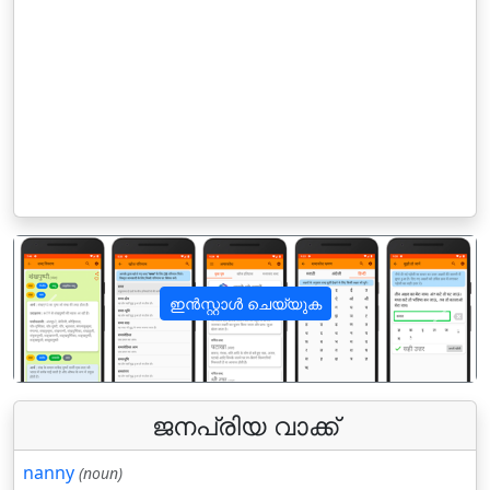
ഇൻസ്റ്റാൾ ചെയ്യുക
पिछला
अगला
ജനപ്രിയ വാക്ക്
nanny
(noun)