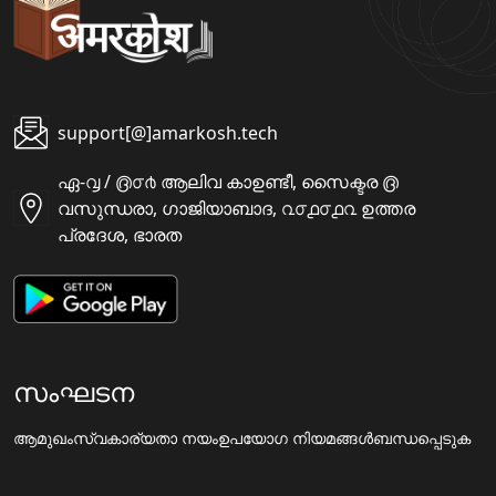
support[@]amarkosh.tech
ഏ-൮ / ൫൦൪ ആലിവ കാഉണ്ടീ, സൈക്ടര ൫
വസുന്ധരാ, ഗാജിയാബാദ, ൨൦൧൦൧൨ ഉത്തര
പ്രദേശ, ഭാരത
സംഘടന
ആമുഖം
സ്വകാര്യതാ നയം
ഉപയോഗ നിയമങ്ങൾ
ബന്ധപ്പെടുക