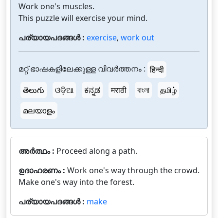
Work one's muscles.
This puzzle will exercise your mind.
പര്യായപദങ്ങൾ :
exercise
,
work out
മറ്റ് ഭാഷകളിലേക്കുള്ള വിവർത്തനം :
हिन्दी
తెలుగు
ଓଡ଼ିଆ
ಕನ್ನಡ
मराठी
বাংলা
தமிழ்
മലയാളം
അർത്ഥം :
Proceed along a path.
ഉദാഹരണം :
Work one's way through the crowd.
Make one's way into the forest.
പര്യായപദങ്ങൾ :
make