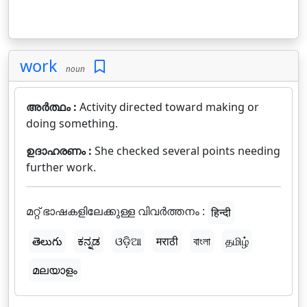
work
noun
അർത്ഥം :
Activity directed toward making or
doing something.
ഉദാഹരണം :
She checked several points needing
further work.
മറ്റ് ഭാഷകളിലേക്കുള്ള വിവർത്തനം :
हिन्दी
తెలుగు
ಕನ್ನಡ
ଓଡ଼ିଆ
मराठी
বাংলা
தமிழ்
മലയാളം