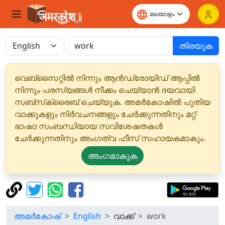
തിരയുക
വെബ്‌സൈറ്റിൽ നിന്നും ആൻഡ്രോയിഡ് ആപ്പിൽ
നിന്നും പരസ്യങ്ങൾ നീക്കം ചെയ്യാൻ ദയവായി
സബ്‌സ്‌ക്രൈബ് ചെയ്യുക. അമർകോഷിൽ പുതിയ
വാക്കുകളും നിർവചനങ്ങളും ചേർക്കുന്നതിനും മറ്റ്
ഭാഷാ സംബന്ധിയായ സവിശേഷതകൾ
ചേർക്കുന്നതിനും അംഗത്വ ഫീസ് സഹായകമാകും.
അംഗമാകുക
അമർകോഷ്
English
വാക്ക്
work