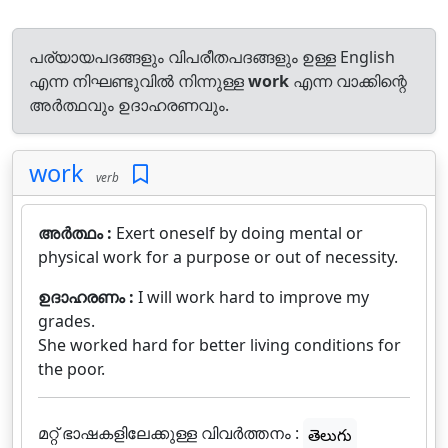
പര്യായപദങ്ങളും വിപരീതപദങ്ങളും ഉള്ള English
എന്ന നിഘണ്ടുവിൽ നിന്നുള്ള
work
എന്ന വാക്കിന്റെ
അർത്ഥവും ഉദാഹരണവും.
work
verb
അർത്ഥം :
Exert oneself by doing mental or
physical work for a purpose or out of necessity.
ഉദാഹരണം :
I will work hard to improve my
grades.
She worked hard for better living conditions for
the poor.
മറ്റ് ഭാഷകളിലേക്കുള്ള വിവർത്തനം :
తెలుగు