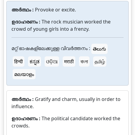
അർത്ഥം :
Provoke or excite.
ഉദാഹരണം :
The rock musician worked the
crowd of young girls into a frenzy.
മറ്റ് ഭാഷകളിലേക്കുള്ള വിവർത്തനം :
తెలుగు
हिन्दी
ಕನ್ನಡ
ଓଡ଼ିଆ
मराठी
বাংলা
தமிழ்
മലയാളം
അർത്ഥം :
Gratify and charm, usually in order to
influence.
ഉദാഹരണം :
The political candidate worked the
crowds.