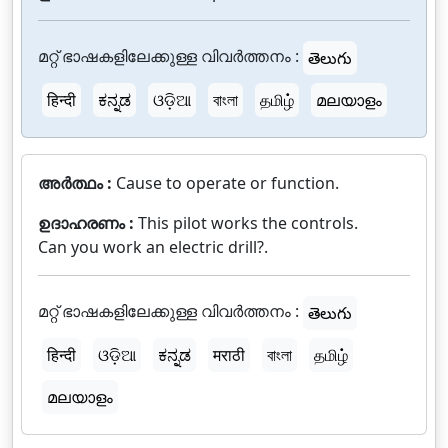
മറ്റ് ഭാഷകളിലേക്കുള്ള വിവർത്തനം :
తెలుగు
हिन्दी
ಕನ್ನಡ
ଓଡ଼ିଆ
বাংলা
தமிழ்
മലയാളം
അർത്ഥം :
Cause to operate or function.
ഉദാഹരണം :
This pilot works the controls.
Can you work an electric drill?.
മറ്റ് ഭാഷകളിലേക്കുള്ള വിവർത്തനം :
తెలుగు
हिन्दी
ଓଡ଼ିଆ
ಕನ್ನಡ
मराठी
বাংলা
தமிழ்
മലയാളം