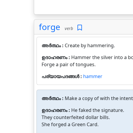
forge
verb
അർത്ഥം :
Create by hammering.
ഉദാഹരണം :
Hammer the silver into a b
Forge a pair of tongues.
പര്യായപദങ്ങൾ :
hammer
അർത്ഥം :
Make a copy of with the intent
ഉദാഹരണം :
He faked the signature.
They counterfeited dollar bills.
She forged a Green Card.