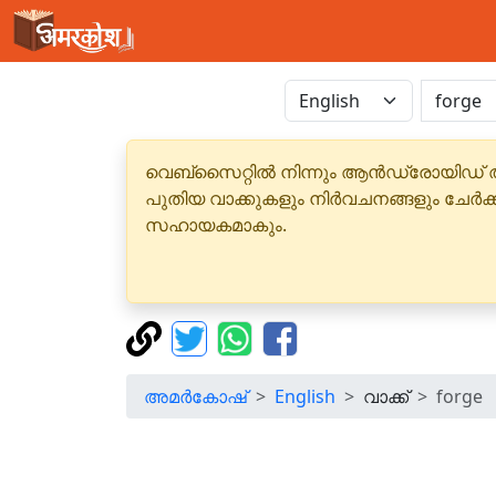
വെബ്‌സൈറ്റിൽ നിന്നും ആൻഡ്രോയിഡ് 
പുതിയ വാക്കുകളും നിർവചനങ്ങളും ചേർക
സഹായകമാകും.
അമർകോഷ്
English
വാക്ക്
forge