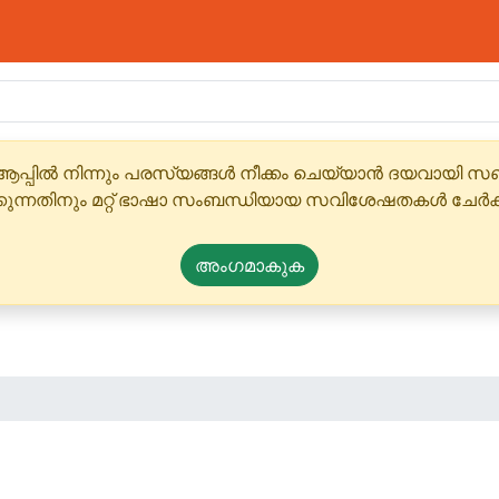
ആപ്പിൽ നിന്നും പരസ്യങ്ങൾ നീക്കം ചെയ്യാൻ ദയവായി
്കുന്നതിനും മറ്റ് ഭാഷാ സംബന്ധിയായ സവിശേഷതകൾ ചേർക
അംഗമാകുക