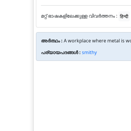
മറ്റ് ഭാഷകളിലേക്കുള്ള വിവർത്തനം :
हिन्दी
അർത്ഥം :
A workplace where metal is w
പര്യായപദങ്ങൾ :
smithy