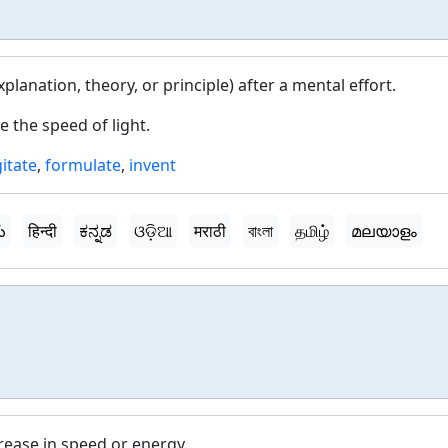
planation, theory, or principle) after a mental effort.
 the speed of light.
itate
,
formulate
,
invent
ు
हिन्दी
ಕನ್ನಡ
ଓଡ଼ିଆ
मराठी
বাংলা
தமிழ்
മലയാളം
rease in speed or energy.