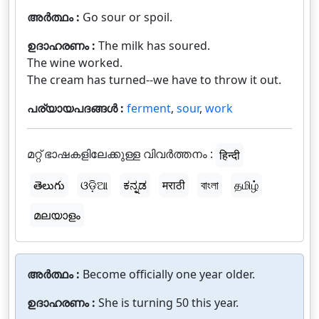
അർത്ഥം :
Go sour or spoil.
ഉദാഹരണം :
The milk has soured.
The wine worked.
The cream has turned--we have to throw it out.
പര്യായപദങ്ങൾ :
ferment
,
sour
,
work
മറ്റ് ഭാഷകളിലേക്കുള്ള വിവർത്തനം :
हिन्दी
తెలుగు
ଓଡ଼ିଆ
ಕನ್ನಡ
मराठी
বাংলা
தமிழ்
മലയാളം
അർത്ഥം :
Become officially one year older.
ഉദാഹരണം :
She is turning 50 this year.