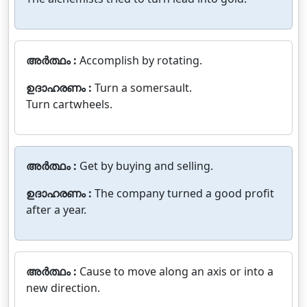
അർത്ഥം :
Accomplish by rotating.
ഉദാഹരണം :
Turn a somersault.
Turn cartwheels.
അർത്ഥം :
Get by buying and selling.
ഉദാഹരണം :
The company turned a good profit
after a year.
അർത്ഥം :
Cause to move along an axis or into a
new direction.