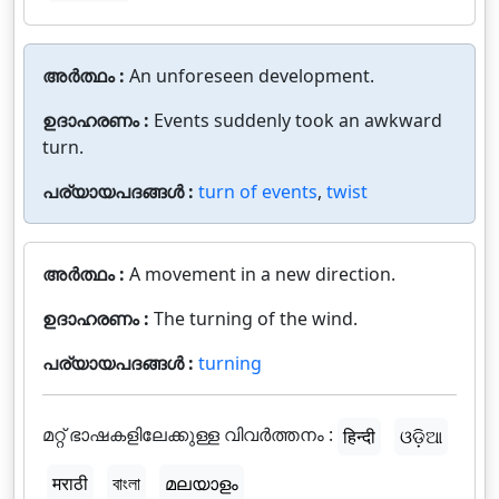
അർത്ഥം :
An unforeseen development.
ഉദാഹരണം :
Events suddenly took an awkward
turn.
പര്യായപദങ്ങൾ :
turn of events
,
twist
അർത്ഥം :
A movement in a new direction.
ഉദാഹരണം :
The turning of the wind.
പര്യായപദങ്ങൾ :
turning
മറ്റ് ഭാഷകളിലേക്കുള്ള വിവർത്തനം :
हिन्दी
ଓଡ଼ିଆ
मराठी
বাংলা
മലയാളം