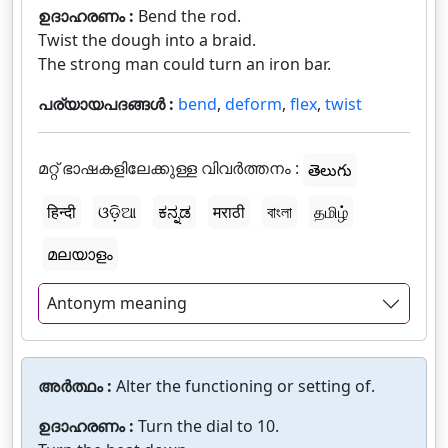
ഉദാഹരണം :
Bend the rod.
Twist the dough into a braid.
The strong man could turn an iron bar.
പര്യായപദങ്ങൾ :
bend
,
deform
,
flex
,
twist
മറ്റ് ഭാഷകളിലേക്കുള്ള വിവർത്തനം :
తెలుగు
हिन्दी
ଓଡ଼ିଆ
ಕನ್ನಡ
मराठी
বাংলা
தமிழ்
മലയാളം
Antonym meaning
അർത്ഥം :
Alter the functioning or setting of.
ഉദാഹരണം :
Turn the dial to 10.