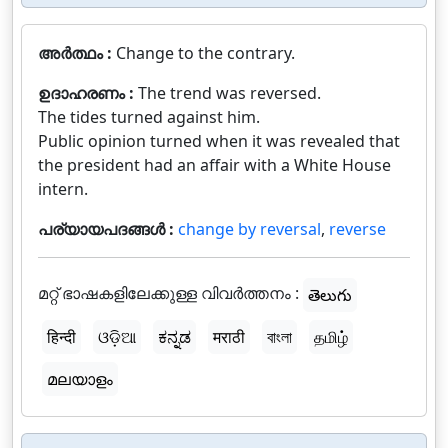
അർത്ഥം :
Change to the contrary.
ഉദാഹരണം :
The trend was reversed.
The tides turned against him.
Public opinion turned when it was revealed that
the president had an affair with a White House
intern.
പര്യായപദങ്ങൾ :
change by reversal
,
reverse
മറ്റ് ഭാഷകളിലേക്കുള്ള വിവർത്തനം :
తెలుగు
हिन्दी
ଓଡ଼ିଆ
ಕನ್ನಡ
मराठी
বাংলা
தமிழ்
മലയാളം