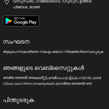
വസുന്ധരാ, ഗാജിയാബാദ, ൨൦൧൦൧൨ ഉത്തര
പ്രദേശ, ഭാരത
സംഘടന
ആമുഖം
സ്വകാര്യതാ നയം
ഉപയോഗ നിയമങ്ങൾ
ബന്ധപ്പെടുക
ഞങ്ങളുടെ വെബ്സൈറ്റുകൾ
अमरकोश.भारत
मराठी.भारत
అమర్కోష్.భారత్
அகராதி.இந்தியா
ನಿಘಂಟು.ಭಾರತ
ଅଭିଧାନ.ଭାରତ
অভিধান.ভারত
amarkosh.tech
चौपाल.भारत
सारथी.भारत
പിന്തുടരുക