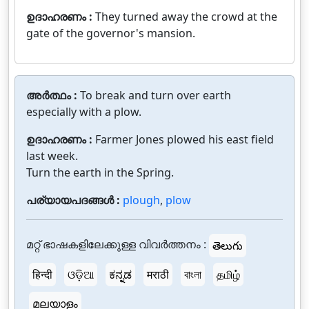
ഉദാഹരണം :
They turned away the crowd at the
gate of the governor's mansion.
അർത്ഥം :
To break and turn over earth
especially with a plow.
ഉദാഹരണം :
Farmer Jones plowed his east field
last week.
Turn the earth in the Spring.
പര്യായപദങ്ങൾ :
plough
,
plow
മറ്റ് ഭാഷകളിലേക്കുള്ള വിവർത്തനം :
తెలుగు
हिन्दी
ଓଡ଼ିଆ
ಕನ್ನಡ
मराठी
বাংলা
தமிழ்
മലയാളം