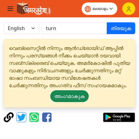
തിരയുക
വെബ്‌സൈറ്റിൽ നിന്നും ആൻഡ്രോയിഡ് ആപ്പിൽ
നിന്നും പരസ്യങ്ങൾ നീക്കം ചെയ്യാൻ ദയവായി
സബ്‌സ്‌ക്രൈബ് ചെയ്യുക. അമർകോഷിൽ പുതിയ
വാക്കുകളും നിർവചനങ്ങളും ചേർക്കുന്നതിനും മറ്റ്
ഭാഷാ സംബന്ധിയായ സവിശേഷതകൾ
ചേർക്കുന്നതിനും അംഗത്വ ഫീസ് സഹായകമാകും.
അംഗമാകുക