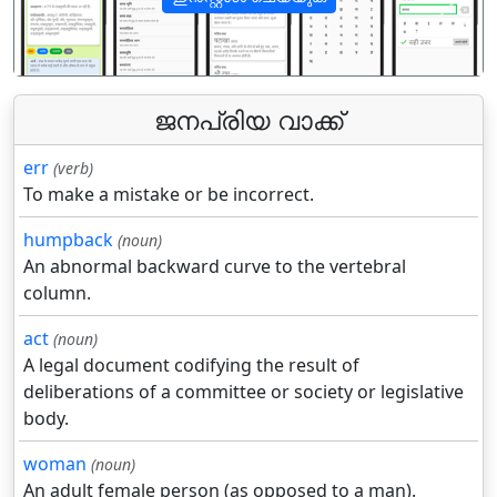
पिछला
अगला
ജനപ്രിയ വാക്ക്
err
(verb)
To make a mistake or be incorrect.
humpback
(noun)
An abnormal backward curve to the vertebral
column.
act
(noun)
A legal document codifying the result of
deliberations of a committee or society or legislative
body.
woman
(noun)
An adult female person (as opposed to a man).