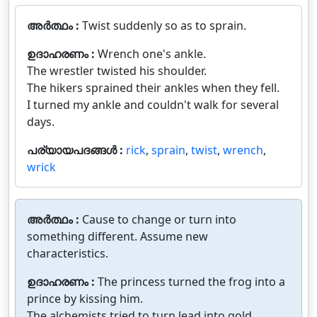
അർത്ഥം :
Twist suddenly so as to sprain.
ഉദാഹരണം :
Wrench one's ankle.
The wrestler twisted his shoulder.
The hikers sprained their ankles when they fell.
I turned my ankle and couldn't walk for several
days.
പര്യായപദങ്ങൾ :
rick
,
sprain
,
twist
,
wrench
,
wrick
അർത്ഥം :
Cause to change or turn into
something different. Assume new
characteristics.
ഉദാഹരണം :
The princess turned the frog into a
prince by kissing him.
The alchemists tried to turn lead into gold.