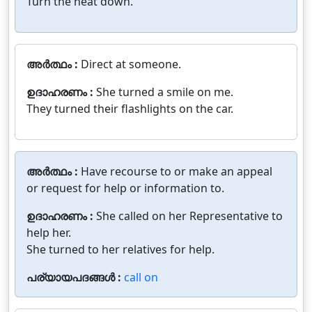
Turn the heat down.
അർത്ഥം :
Direct at someone.
ഉദാഹരണം :
She turned a smile on me.
They turned their flashlights on the car.
അർത്ഥം :
Have recourse to or make an appeal
or request for help or information to.
ഉദാഹരണം :
She called on her Representative to
help her.
She turned to her relatives for help.
പര്യായപദങ്ങൾ :
call on