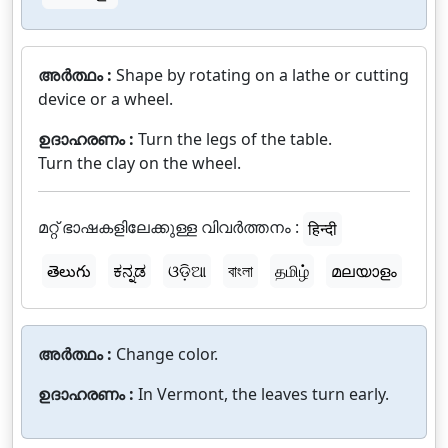
അർത്ഥം :
Shape by rotating on a lathe or cutting
device or a wheel.
ഉദാഹരണം :
Turn the legs of the table.
Turn the clay on the wheel.
മറ്റ് ഭാഷകളിലേക്കുള്ള വിവർത്തനം :
हिन्दी
తెలుగు
ಕನ್ನಡ
ଓଡ଼ିଆ
বাংলা
தமிழ்
മലയാളം
അർത്ഥം :
Change color.
ഉദാഹരണം :
In Vermont, the leaves turn early.