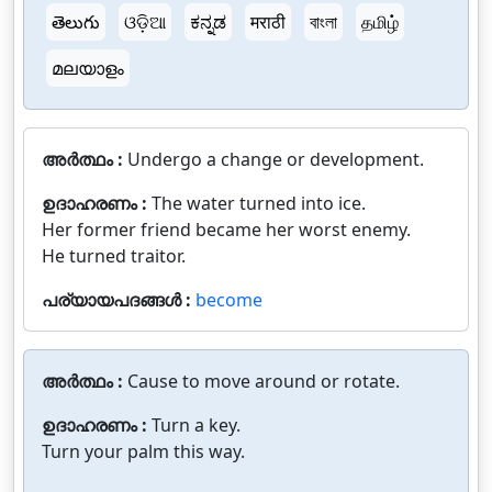
తెలుగు
ଓଡ଼ିଆ
ಕನ್ನಡ
मराठी
বাংলা
தமிழ்
മലയാളം
അർത്ഥം :
Undergo a change or development.
ഉദാഹരണം :
The water turned into ice.
Her former friend became her worst enemy.
He turned traitor.
പര്യായപദങ്ങൾ :
become
അർത്ഥം :
Cause to move around or rotate.
ഉദാഹരണം :
Turn a key.
Turn your palm this way.