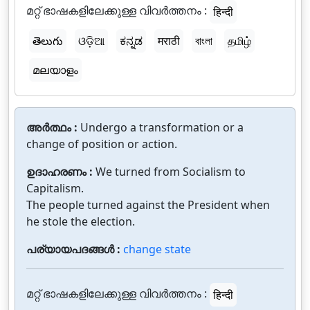
മറ്റ് ഭാഷകളിലേക്കുള്ള വിവർത്തനം :
हिन्दी
తెలుగు
ଓଡ଼ିଆ
ಕನ್ನಡ
मराठी
বাংলা
தமிழ்
മലയാളം
അർത്ഥം :
Undergo a transformation or a
change of position or action.
ഉദാഹരണം :
We turned from Socialism to
Capitalism.
The people turned against the President when
he stole the election.
പര്യായപദങ്ങൾ :
change state
മറ്റ് ഭാഷകളിലേക്കുള്ള വിവർത്തനം :
हिन्दी