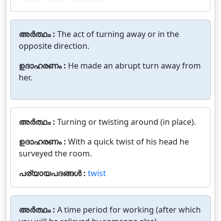
അർത്ഥം :
The act of turning away or in the
opposite direction.
ഉദാഹരണം :
He made an abrupt turn away from
her.
അർത്ഥം :
Turning or twisting around (in place).
ഉദാഹരണം :
With a quick twist of his head he
surveyed the room.
പര്യായപദങ്ങൾ :
twist
അർത്ഥം :
A time period for working (after which