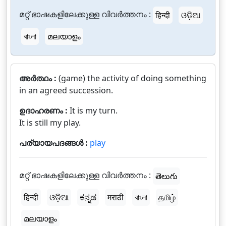
മറ്റ് ഭാഷകളിലേക്കുള്ള വിവർത്തനം :
हिन्दी
ଓଡ଼ିଆ
বাংলা
മലയാളം
അർത്ഥം :
(game) the activity of doing something
in an agreed succession.
ഉദാഹരണം :
It is my turn.
It is still my play.
പര്യായപദങ്ങൾ :
play
മറ്റ് ഭാഷകളിലേക്കുള്ള വിവർത്തനം :
తెలుగు
हिन्दी
ଓଡ଼ିଆ
ಕನ್ನಡ
मराठी
বাংলা
தமிழ்
മലയാളം