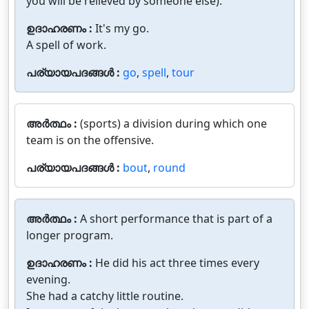
you will be relieved by someone else).
ഉദാഹരണം :
It's my go.
A spell of work.
പര്യായപദങ്ങൾ :
go
,
spell
,
tour
അർത്ഥം :
(sports) a division during which one
team is on the offensive.
പര്യായപദങ്ങൾ :
bout
,
round
അർത്ഥം :
A short performance that is part of a
longer program.
ഉദാഹരണം :
He did his act three times every
evening.
She had a catchy little routine.