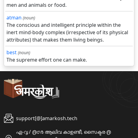
men and animals or food.
atman
(noun)
The conscious and intelligent principle within the
inert mind-body complex (irrespective of its physical
attributes) that makes them living beings.
best
(noun)
The supreme effort one can make.
support[@]amarkosh.tech
ഏ-൮ / ൫൦൪ ആലിവ കാഉണ്ടീ, സൈക്ടര ൫