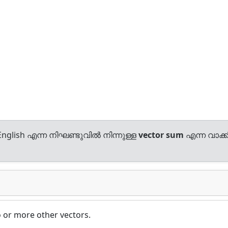
nglish എന്ന നിഘണ്ടുവിൽ നിന്നുള്ള
vector sum
എന്ന വാക്കി
o or more other vectors.