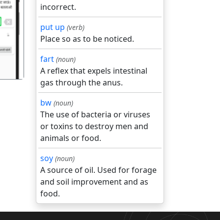
incorrect.
गला
put up
(verb)
Place so as to be noticed.
fart
(noun)
A reflex that expels intestinal
gas through the anus.
bw
(noun)
The use of bacteria or viruses
or toxins to destroy men and
animals or food.
soy
(noun)
A source of oil. Used for forage
and soil improvement and as
food.