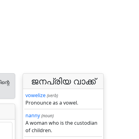
ജനപ്രിയ വാക്ക്
ന്റെ
vowelize
(verb)
Pronounce as a vowel.
nanny
(noun)
A woman who is the custodian
of children.