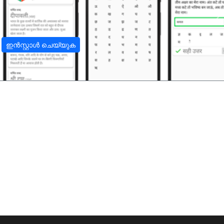
अ
ഇൻസ്റ്റാൾ ചെയ്യുക