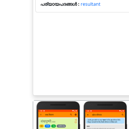
പര്യായപദങ്ങൾ :
resultant