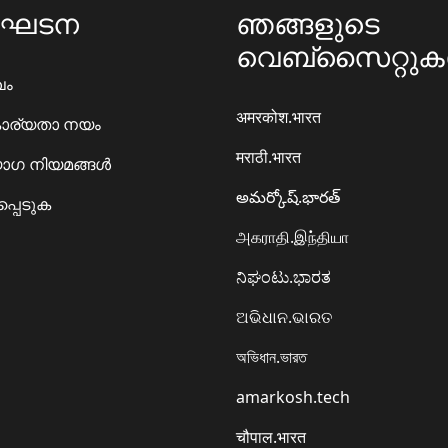
ംഘടന
ഞങ്ങളുടെ
വെബ്സൈറ്റു
ഖം
अमरकोश.भारत
ാര്യതാ നയം
मराठी.भारत
ഗ നിയമങ്ങൾ
అమర్కోష్.భారత్
്പെടുക
அகராதி.இந்தியா
ನಿಘಂಟು.ಭಾರತ
ଅଭିଧାନ.ଭାରତ
অভিধান.ভারত
amarkosh.tech
चौपाल.भारत