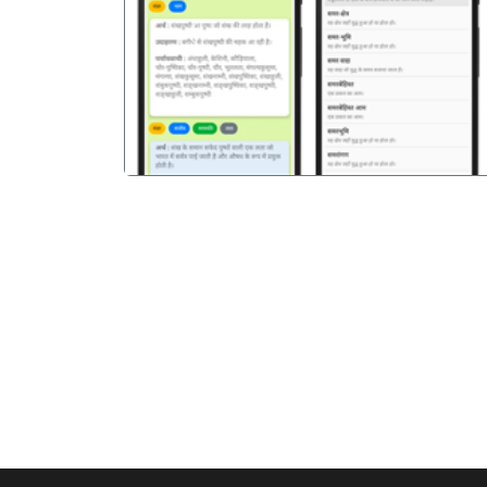
पिछला