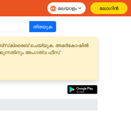
ലോഗിൻ
തിരയുക
 സബ്‌സ്‌ക്രൈബ് ചെയ്യുക. അമർകോഷിൽ
്കുന്നതിനും അംഗത്വ ഫീസ്