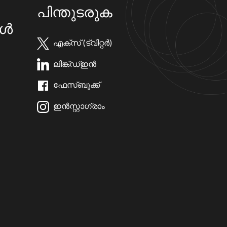
പിന്തുടരുക
കൾ
എക്സ് (ട്വിറ്റർ)
ലിങ്ക്ഡ്ഇൻ
ഫേസ്ബുക്ക്
ഇൻസ്റ്റാഗ്രാം