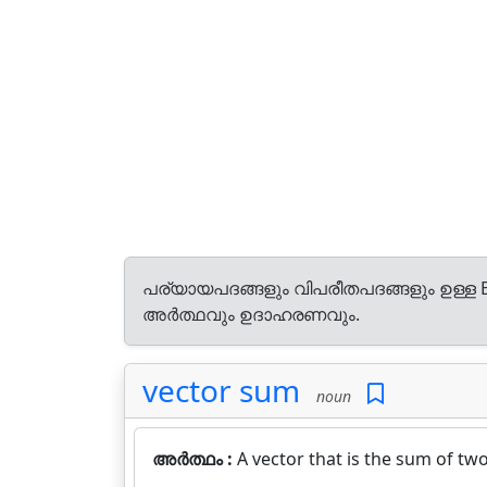
പര്യായപദങ്ങളും വിപരീതപദങ്ങളും ഉള്ള E
അർത്ഥവും ഉദാഹരണവും.
vector sum
noun
അർത്ഥം :
A vector that is the sum of tw