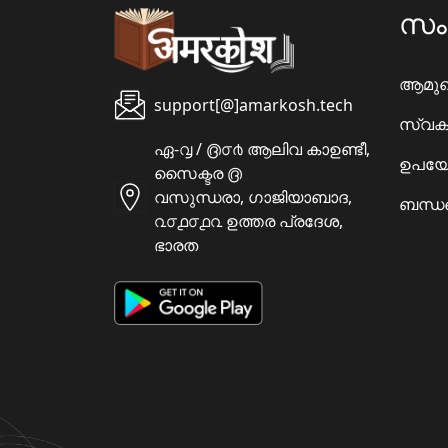
സ
ആമു
support[@]amarkosh.tech
സ്വക
ഏ-൮ / ൫൦൪ ആലിവ കാഉണ്ടീ,
ഉപയോ
സൈക്ടര ൫
വസുന്ധരാ, ഗാജിയാബാദ,
ബന്ധപ
൨൦൧൦൧൨ ഉത്തര പ്രദേശ,
ഭാരത