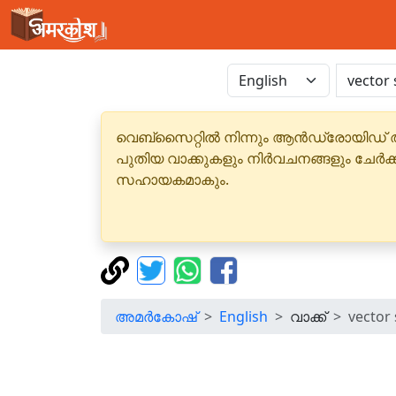
വെബ്‌സൈറ്റിൽ നിന്നും ആൻഡ്രോയിഡ് 
പുതിയ വാക്കുകളും നിർവചനങ്ങളും ചേർക
സഹായകമാകും.
അമർകോഷ്
English
വാക്ക്
vector