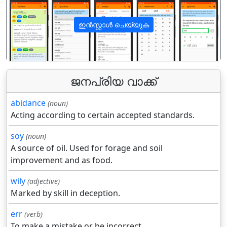
ഇൻസ്റ്റാൾ ചെയ്യുക
पिछला
अगला
ജനപ്രിയ വാക്ക്
abidance
(noun)
Acting according to certain accepted standards.
soy
(noun)
A source of oil. Used for forage and soil
improvement and as food.
wily
(adjective)
Marked by skill in deception.
err
(verb)
To make a mistake or be incorrect.