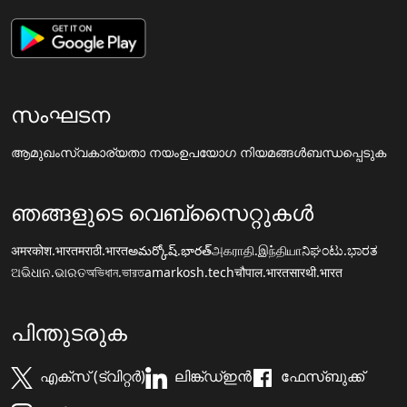
സംഘടന
ആമുഖം
സ്വകാര്യതാ നയം
ഉപയോഗ നിയമങ്ങൾ
ബന്ധപ്പെടുക
ഞങ്ങളുടെ വെബ്സൈറ്റുകൾ
अमरकोश.भारत
मराठी.भारत
అమర్కోష్.భారత్
அகராதி.இந்தியா
ನಿಘಂಟು.ಭಾರತ
ଅଭିଧାନ.ଭାରତ
অভিধান.ভারত
amarkosh.tech
चौपाल.भारत
सारथी.भारत
പിന്തുടരുക
എക്സ് (ട്വിറ്റർ)
ലിങ്ക്ഡ്ഇൻ
ഫേസ്ബുക്ക്