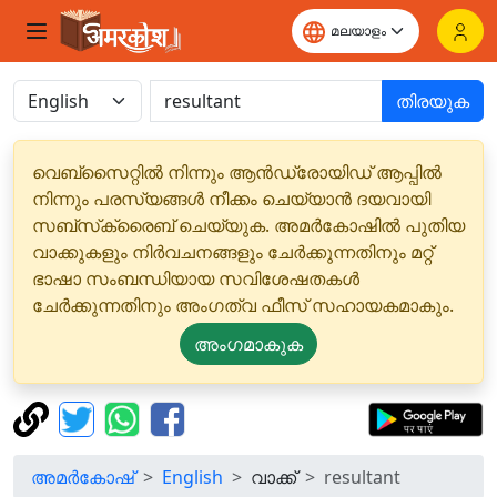
തിരയുക
വെബ്‌സൈറ്റിൽ നിന്നും ആൻഡ്രോയിഡ് ആപ്പിൽ
നിന്നും പരസ്യങ്ങൾ നീക്കം ചെയ്യാൻ ദയവായി
സബ്‌സ്‌ക്രൈബ് ചെയ്യുക. അമർകോഷിൽ പുതിയ
വാക്കുകളും നിർവചനങ്ങളും ചേർക്കുന്നതിനും മറ്റ്
ഭാഷാ സംബന്ധിയായ സവിശേഷതകൾ
ചേർക്കുന്നതിനും അംഗത്വ ഫീസ് സഹായകമാകും.
അംഗമാകുക
അമർകോഷ്
English
വാക്ക്
resultant