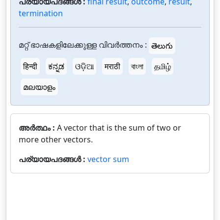
പര്യായപദങ്ങൾ :
final result
,
outcome
,
result
,
termination
മറ്റ് ഭാഷകളിലേക്കുള്ള വിവർത്തനം :
తెలుగు
हिन्दी
ಕನ್ನಡ
ଓଡ଼ିଆ
मराठी
বাংলা
தமிழ்
മലയാളം
അർത്ഥം :
A vector that is the sum of two or
more other vectors.
പര്യായപദങ്ങൾ :
vector sum