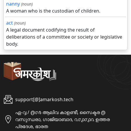
nanny
(noun)
A woman who is the custodian of children.
act
(noun)
A legal document codifying the result of
deliberations of a committee or society or legislative
body.
support[@]amarkosh.tech
ഏ-൮ / ൫൦൪ ആലിവ കാഉണ്ടീ, സൈക്ടര ൫
വസുന്ധരാ, ഗാജിയാബാദ, ൨൦൧൦൧൨ ഉത്തര
പ്രദേശ, ഭാരത