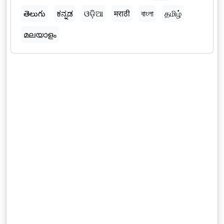
తెలుగు
ಕನ್ನಡ
ଓଡ଼ିଆ
मराठी
বাংলা
தமிழ்
മലയാളം