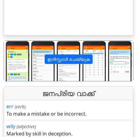
ഇൻസ്റ്റാൾ ചെയ്യുക
पिछला
अगला
ജനപ്രിയ വാക്ക്
err
(verb)
To make a mistake or be incorrect.
wily
(adjective)
Marked by skill in deception.