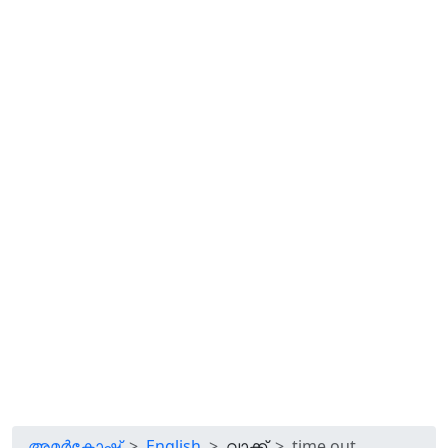
അമർകോഷ്
English
വാക്ക്
time out