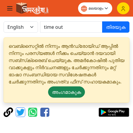
തിരയുക
വെബ്‌സൈറ്റിൽ നിന്നും ആൻഡ്രോയിഡ് ആപ്പിൽ
നിന്നും പരസ്യങ്ങൾ നീക്കം ചെയ്യാൻ ദയവായി
സബ്‌സ്‌ക്രൈബ് ചെയ്യുക. അമർകോഷിൽ പുതിയ
വാക്കുകളും നിർവചനങ്ങളും ചേർക്കുന്നതിനും മറ്റ്
ഭാഷാ സംബന്ധിയായ സവിശേഷതകൾ
ചേർക്കുന്നതിനും അംഗത്വ ഫീസ് സഹായകമാകും.
അംഗമാകുക