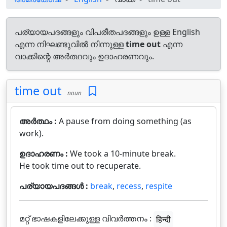
പര്യായപദങ്ങളും വിപരീതപദങ്ങളും ഉള്ള English
എന്ന നിഘണ്ടുവിൽ നിന്നുള്ള
time out
എന്ന
വാക്കിന്റെ അർത്ഥവും ഉദാഹരണവും.
time out
noun
അർത്ഥം :
A pause from doing something (as
work).
ഉദാഹരണം :
We took a 10-minute break.
He took time out to recuperate.
പര്യായപദങ്ങൾ :
break
,
recess
,
respite
മറ്റ് ഭാഷകളിലേക്കുള്ള വിവർത്തനം :
हिन्दी