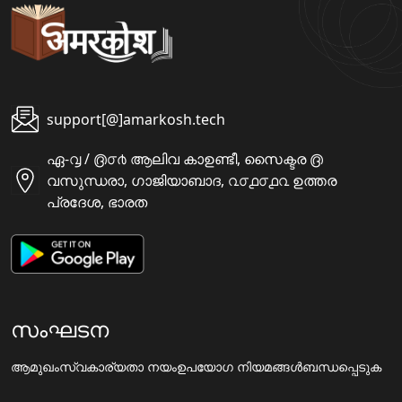
support[@]amarkosh.tech
ഏ-൮ / ൫൦൪ ആലിവ കാഉണ്ടീ, സൈക്ടര ൫
വസുന്ധരാ, ഗാജിയാബാദ, ൨൦൧൦൧൨ ഉത്തര
പ്രദേശ, ഭാരത
സംഘടന
ആമുഖം
സ്വകാര്യതാ നയം
ഉപയോഗ നിയമങ്ങൾ
ബന്ധപ്പെടുക