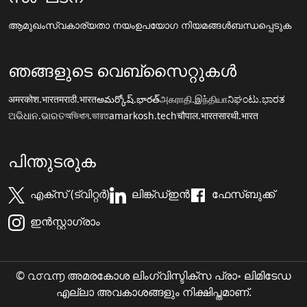
ആമുഖം
സ്വകാര്യതാ നയം
ഉപയോഗ നിയമങ്ങൾ
ബന്ധപ്പെടുക
ഞങ്ങളുടെ വെബ്സൈറ്റുകൾ
अमरकोश.भारत
मराठी.भारत
అమర్కోష్.భారత్
அகராதி.இந்தியா
ನಿಘಂಟು.ಭಾರತ
ଅଭିଧାନ.ଭାରତ
অভিধান.ভারত
amarkosh.tech
चौपाल.भारत
सारथी.भारत
പിന്തുടരുക
എക്സ് (ട്വിറ്റർ)
ലിങ്ക്ഡ്ഇൻ
ഫേസ്ബുക്ക്
ഇൻസ്റ്റാഗ്രാം
© ൨൦൨൬ അമരകോശ ലിംഗ്വിസ്ടിക്സ പ്രാ॰ ലിമിടേഡ
എല്ലാ അവകാശങ്ങളും നിക്ഷിപ്തമാണ്.