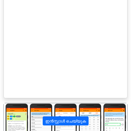
ഇൻസ്റ്റാൾ ചെയ്യുക
पिछला
अगला