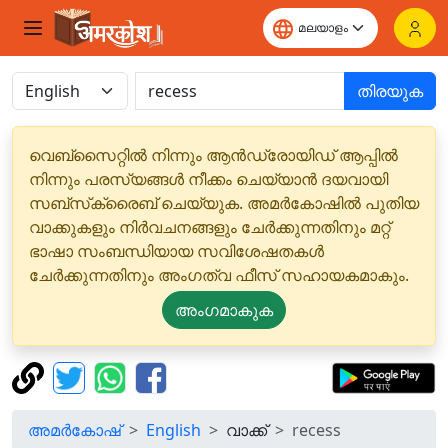
തിരയുക
വെബ്‌സൈറ്റിൽ നിന്നും ആൻഡ്രോയിഡ് ആപ്പിൽ
നിന്നും പരസ്യങ്ങൾ നീക്കം ചെയ്യാൻ ദയവായി
സബ്‌സ്‌ക്രൈബ് ചെയ്യുക. അമർകോഷിൽ പുതിയ
വാക്കുകളും നിർവചനങ്ങളും ചേർക്കുന്നതിനും മറ്റ്
ഭാഷാ സംബന്ധിയായ സവിശേഷതകൾ
ചേർക്കുന്നതിനും അംഗത്വ ഫീസ് സഹായകമാകും.
അംഗമാകുക
അമർകോഷ്
English
വാക്ക്
recess