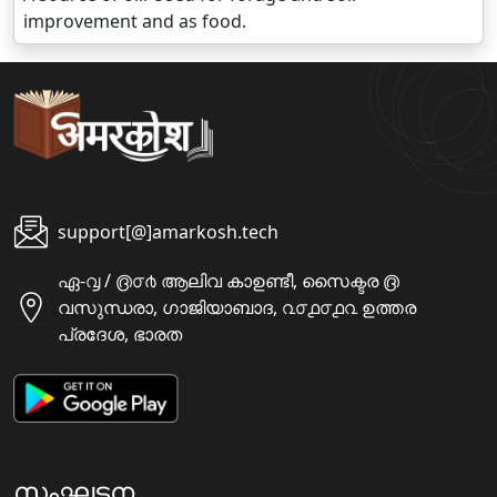
improvement and as food.
support[@]amarkosh.tech
ഏ-൮ / ൫൦൪ ആലിവ കാഉണ്ടീ, സൈക്ടര ൫
വസുന്ധരാ, ഗാജിയാബാദ, ൨൦൧൦൧൨ ഉത്തര
പ്രദേശ, ഭാരത
സംഘടന