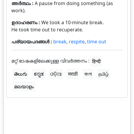
അർത്ഥം :
A pause from doing something (as
work).
ഉദാഹരണം :
We took a 10-minute break.
He took time out to recuperate.
പര്യായപദങ്ങൾ :
break
,
respite
,
time out
മറ്റ് ഭാഷകളിലേക്കുള്ള വിവർത്തനം :
हिन्दी
తెలుగు
ಕನ್ನಡ
ଓଡ଼ିଆ
मराठी
বাংলা
தமிழ்
മലയാളം