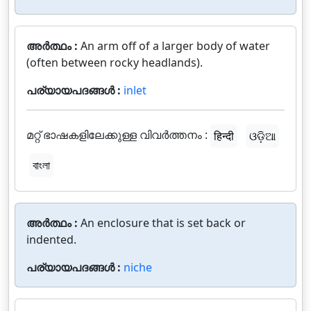
അർത്ഥം :
An arm off of a larger body of water
(often between rocky headlands).
പര്യായപദങ്ങൾ :
inlet
മറ്റ് ഭാഷകളിലേക്കുള്ള വിവർത്തനം :
हिन्दी
ଓଡ଼ିଆ
বাংলা
അർത്ഥം :
An enclosure that is set back or
indented.
പര്യായപദങ്ങൾ :
niche