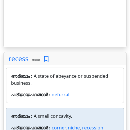
recess
noun
അർത്ഥം :
A state of abeyance or suspended
business.
പര്യായപദങ്ങൾ :
deferral
അർത്ഥം :
A small concavity.
പര്യായപദങ്ങൾ :
corner
,
niche
,
recession