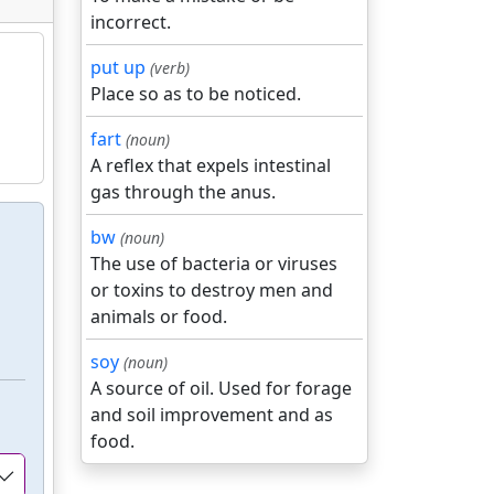
incorrect.
put up
(verb)
Place so as to be noticed.
fart
(noun)
A reflex that expels intestinal
gas through the anus.
bw
(noun)
The use of bacteria or viruses
or toxins to destroy men and
animals or food.
soy
(noun)
A source of oil. Used for forage
and soil improvement and as
food.