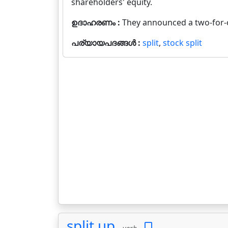
shareholders' equity.
ഉദാഹരണം :
They announced a two-for-o
പര്യായപദങ്ങൾ :
split
,
stock split
split up