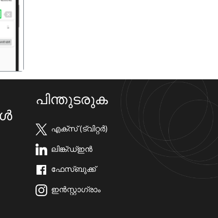
गला
പിന്തുടരുക
കൾ
എക്സ് (ട്വിറ്റർ)
ലിങ്ക്ഡ്ഇൻ
ഫേസ്ബുക്ക്
ഇൻസ്റ്റാഗ്രാം