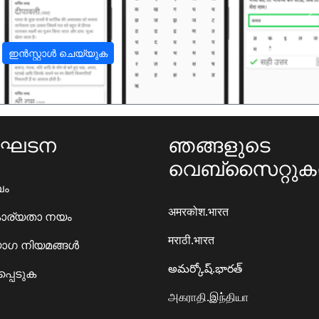
अ
ഇൻസ്റ്റാൾ ചെയ്യുക
ംഘടന
ഞങ്ങളുടെ
വെബ്സൈറ്റു
ഖം
अमरकोश.भारत
ാര്യതാ നയം
मराठी.भारत
ഗ നിയമങ്ങൾ
అమర్కోష్.భారత్
്പെടുക
அகராதி.இந்தியா