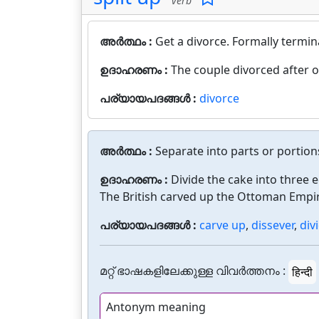
verb
അർത്ഥം :
Get a divorce. Formally termin
ഉദാഹരണം :
The couple divorced after 
പര്യായപദങ്ങൾ :
divorce
അർത്ഥം :
Separate into parts or portion
ഉദാഹരണം :
Divide the cake into three e
The British carved up the Ottoman Empir
പര്യായപദങ്ങൾ :
carve up
,
dissever
,
div
മറ്റ് ഭാഷകളിലേക്കുള്ള വിവർത്തനം :
हिन्दी
Antonym meaning