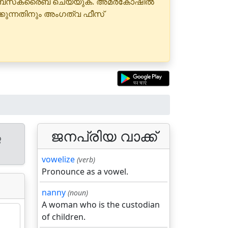
 സബ്‌സ്‌ക്രൈബ് ചെയ്യുക. അമർകോഷിൽ
്കുന്നതിനും അംഗത്വ ഫീസ്
ജനപ്രിയ വാക്ക്
െ
vowelize
(verb)
Pronounce as a vowel.
nanny
(noun)
A woman who is the custodian
of children.