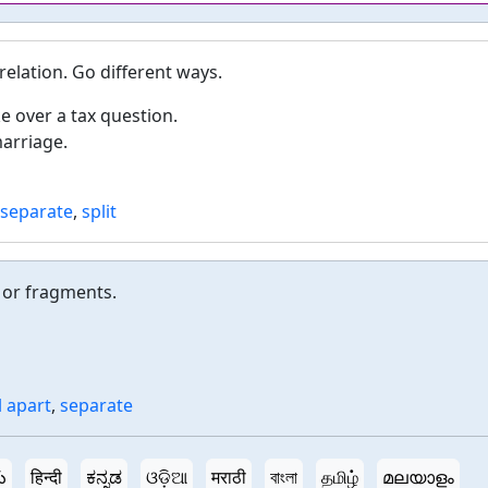
relation. Go different ways.
e over a tax question.
marriage.
separate
,
split
 or fragments.
l apart
,
separate
ు
हिन्दी
ಕನ್ನಡ
ଓଡ଼ିଆ
मराठी
বাংলা
தமிழ்
മലയാളം