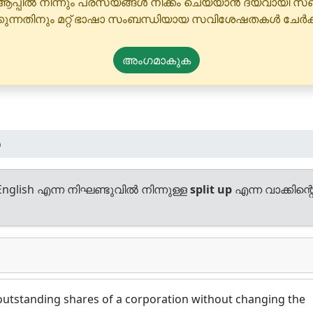
ആപ്പിൽ നിന്നും പരസ്യങ്ങൾ നീക്കം ചെയ്യാൻ ദയവായി
്കുന്നതിനും മറ്റ് ഭാഷാ സംബന്ധിയായ സവിശേഷതകൾ ചേർക
അംഗമാകുക
p
nglish എന്ന നിഘണ്ടുവിൽ നിന്നുള്ള
split up
എന്ന വാക്കിന്റ
outstanding shares of a corporation without changing the