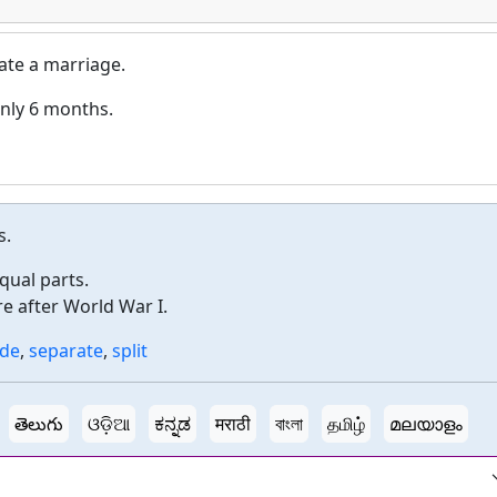
ate a marriage.
only 6 months.
s.
qual parts.
e after World War I.
ide
,
separate
,
split
తెలుగు
ଓଡ଼ିଆ
ಕನ್ನಡ
मराठी
বাংলা
தமிழ்
മലയാളം