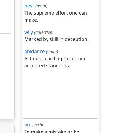
best
(noun)
The supreme effort one can
make.
wily
(adjective)
Marked by skill in deception.
abidance
(noun)
Acting according to certain
accepted standards.
err
(verb)
To make a mistake or be