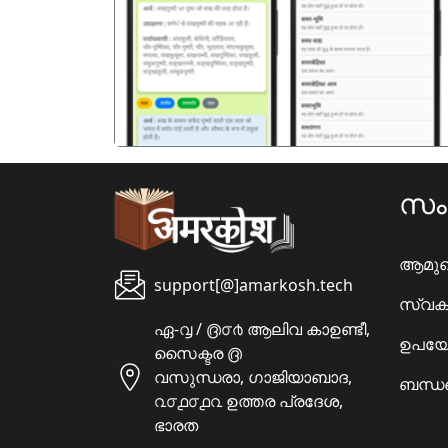
पिछला
സ
ആമു
support[@]amarkosh.tech
സ്വക
ഏ-൮ / ൫൦൪ ആലിവ കാഉണ്ടീ,
ഉപയോ
സൈക്ടര ൫
വസുന്ധരാ, ഗാജിയാബാദ,
ബന്ധപ
൨൦൧൦൧൨ ഉത്തര പ്രദേശ,
ഭാരത