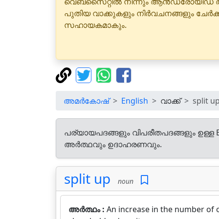
വെബ്‌സൈറ്റിൽ നിന്നും ആൻഡ്രോയിഡ് 
പുതിയ വാക്കുകളും നിർവചനങ്ങളും ചേർക
സഹായകമാകും.
അമർകോഷ്
English
വാക്ക്
split u
പര്യായപദങ്ങളും വിപരീതപദങ്ങളും ഉള്ള E
അർത്ഥവും ഉദാഹരണവും.
split up
noun
അർത്ഥം :
An increase in the number of 