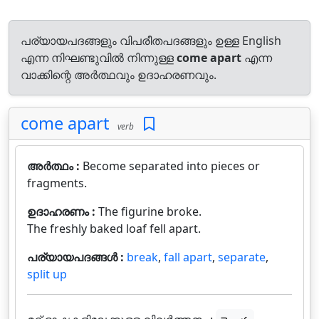
പര്യായപദങ്ങളും വിപരീതപദങ്ങളും ഉള്ള English
എന്ന നിഘണ്ടുവിൽ നിന്നുള്ള
come apart
എന്ന
വാക്കിന്റെ അർത്ഥവും ഉദാഹരണവും.
come apart
verb
അർത്ഥം :
Become separated into pieces or
fragments.
ഉദാഹരണം :
The figurine broke.
The freshly baked loaf fell apart.
പര്യായപദങ്ങൾ :
break
,
fall apart
,
separate
,
split up