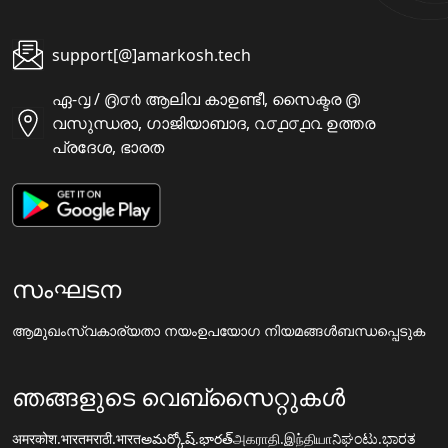
support[@]amarkosh.tech
ഏ-൮ / ൫൦൪ ആലിവ കാഉണ്ടീ, സൈക്ടര ൫
വസുന്ധരാ, ഗാജിയാബാദ, ൨൦൧൦൧൨ ഉത്തര
പ്രദേശ, ഭാരത
സംഘടന
ആമുഖം
സ്വകാര്യതാ നയം
ഉപയോഗ നിയമങ്ങൾ
ബന്ധപ്പെടുക
ഞങ്ങളുടെ വെബ്സൈറ്റുകൾ
अमरकोश.भारत
मराठी.भारत
అమర్కోష్.భారత్
அகராதி.இந்தியா
ನಿಘಂಟು.ಭಾರತ