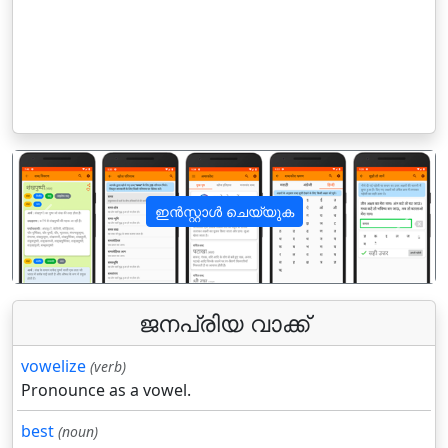
ഇൻസ്റ്റാൾ ചെയ്യുക
पिछला
अगला
ജനപ്രിയ വാക്ക്
vowelize
(verb)
Pronounce as a vowel.
best
(noun)