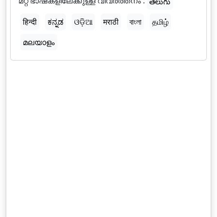
മറ്റ് ഭാഷകളിലേക്കുള്ള വിവർത്തനം :
తెలుగు
हिन्दी
ಕನ್ನಡ
ଓଡ଼ିଆ
मराठी
বাংলা
தமிழ்
മലയാളം