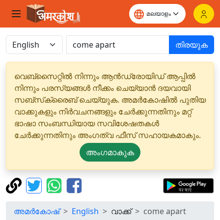
തിരയുക
വെബ്‌സൈറ്റിൽ നിന്നും ആൻഡ്രോയിഡ് ആപ്പിൽ
നിന്നും പരസ്യങ്ങൾ നീക്കം ചെയ്യാൻ ദയവായി
സബ്‌സ്‌ക്രൈബ് ചെയ്യുക. അമർകോഷിൽ പുതിയ
വാക്കുകളും നിർവചനങ്ങളും ചേർക്കുന്നതിനും മറ്റ്
ഭാഷാ സംബന്ധിയായ സവിശേഷതകൾ
ചേർക്കുന്നതിനും അംഗത്വ ഫീസ് സഹായകമാകും.
അംഗമാകുക
അമർകോഷ്
English
വാക്ക്
come apart