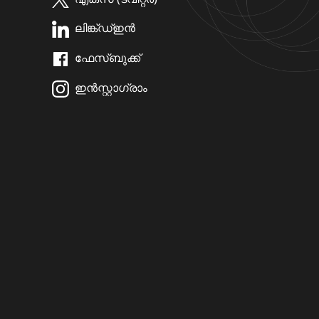
ലിങ്ക്ഡ്ഇൻ
ഫേസ്ബുക്ക്
ഇൻസ്റ്റാഗ്രാം