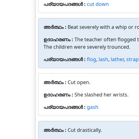
പര്യായപദങ്ങൾ :
cut down
അർത്ഥം :
Beat severely with a whip or r
ഉദാഹരണം :
The teacher often flogged 
The children were severely trounced.
പര്യായപദങ്ങൾ :
flog
,
lash
,
lather
,
strap
അർത്ഥം :
Cut open.
ഉദാഹരണം :
She slashed her wrists.
പര്യായപദങ്ങൾ :
gash
അർത്ഥം :
Cut drastically.