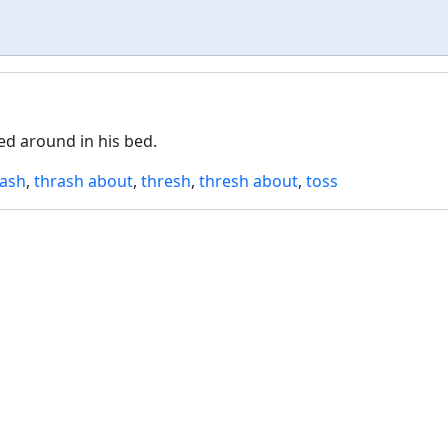
ed around in his bed.
rash
,
thrash about
,
thresh
,
thresh about
,
toss