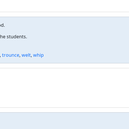
od.
the students.
,
trounce
,
welt
,
whip