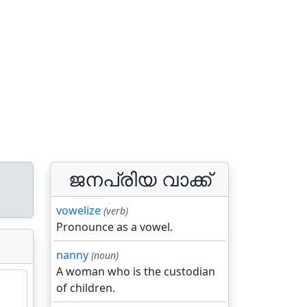
ജനപ്രിയ വാക്ക്
vowelize
(verb)
Pronounce as a vowel.
nanny
(noun)
A woman who is the custodian
of children.