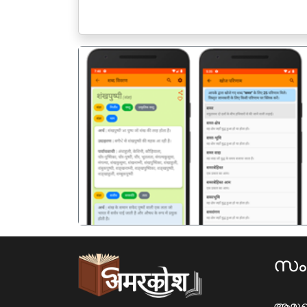
पिछला
സ
ആമു