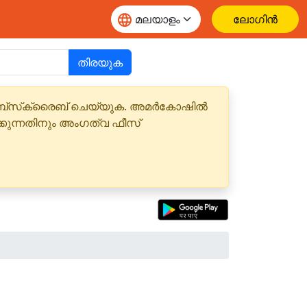
ലോഗിൻ
തിരയുക
 സബ്‌സ്‌ക്രൈബ് ചെയ്യുക. അമർകോഷിൽ
്കുന്നതിനും അംഗത്വ ഫീസ്