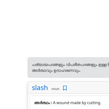
പര്യായപദങ്ങളും വിപരീതപദങ്ങളും ഉള്ള E
അർത്ഥവും ഉദാഹരണവും.
slash
noun
അർത്ഥം :
A wound made by cutting.