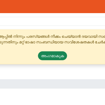
ആപ്പിൽ നിന്നും പരസ്യങ്ങൾ നീക്കം ചെയ്യാൻ ദയവായി
്കുന്നതിനും മറ്റ് ഭാഷാ സംബന്ധിയായ സവിശേഷതകൾ ചേർക
അംഗമാകുക