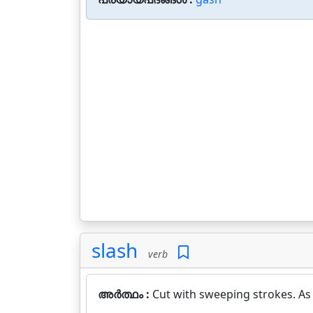
slash
verb
അർത്ഥം :
Cut with sweeping strokes. As