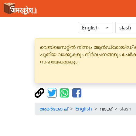
വെബ്‌സൈറ്റിൽ നിന്നും ആൻഡ്രോയിഡ് 
പുതിയ വാക്കുകളും നിർവചനങ്ങളും ചേർക
സഹായകമാകും.
അമർകോഷ്
English
വാക്ക്
slash