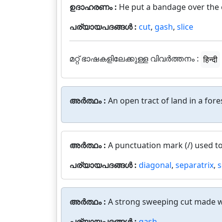
ഉദാഹരണം :
He put a bandage over the 
പര്യായപദങ്ങൾ :
cut
,
gash
,
slice
മറ്റ് ഭാഷകളിലേക്കുള്ള വിവർത്തനം :
हिन्दी
അർത്ഥം :
An open tract of land in a fore
അർത്ഥം :
A punctuation mark (/) used to
പര്യായപദങ്ങൾ :
diagonal
,
separatrix
,
s
അർത്ഥം :
A strong sweeping cut made w
പര്യായപദങ്ങൾ :
gash