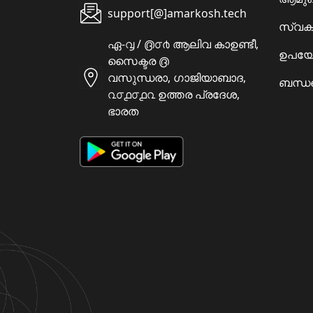
support[@]amarkosh.tech
സ്വക
ഏ-൮ / ൫൦൪ ആലിവ കാഉണ്ടീ,
ഉപയോ
സൈക്ടര ൫
വസുന്ധരാ, ഗാജിയാബാദ,
ബന്ധപ
൨൦൧൦൧൨ ഉത്തര പ്രദേശ,
ഭാരത