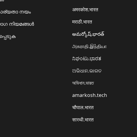
अमरकोश.भारत
ാര്യതാ നയം
मराठी.भारत
ഗ നിയമങ്ങൾ
అమర్కోష్.భారత్
്പെടുക
அகராதி.இந்தியா
ನಿಘಂಟು.ಭಾರತ
ଅଭିଧାନ.ଭାରତ
অভিধান.ভারত
amarkosh.tech
चौपाल.भारत
सारथी.भारत