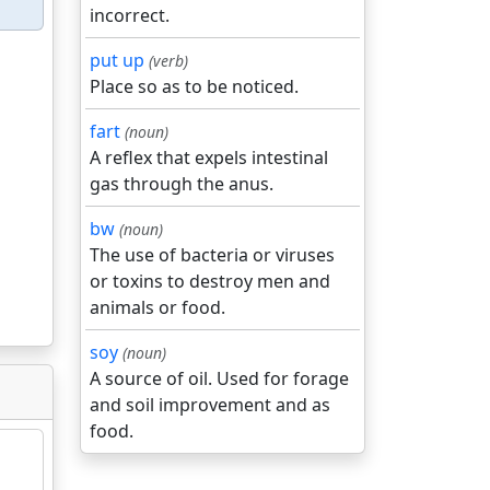
incorrect.
put up
(verb)
Place so as to be noticed.
fart
(noun)
A reflex that expels intestinal
gas through the anus.
bw
(noun)
The use of bacteria or viruses
or toxins to destroy men and
animals or food.
soy
(noun)
A source of oil. Used for forage
and soil improvement and as
food.