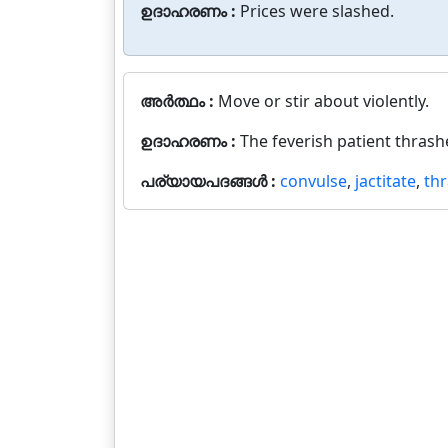
ഉദാഹരണം :
Prices were slashed.
അർത്ഥം :
Move or stir about violently.
ഉദാഹരണം :
The feverish patient thrash
പര്യായപദങ്ങൾ :
convulse
,
jactitate
,
th