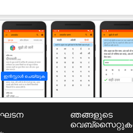
अ
ഇൻസ്റ്റാൾ ചെയ്യുക
ംഘടന
ഞങ്ങളുടെ
വെബ്സൈറ്റു
ഖം