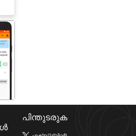
गला
പിന്തുടരുക
കൾ
എക്സ് (ട്വിറ്റർ)