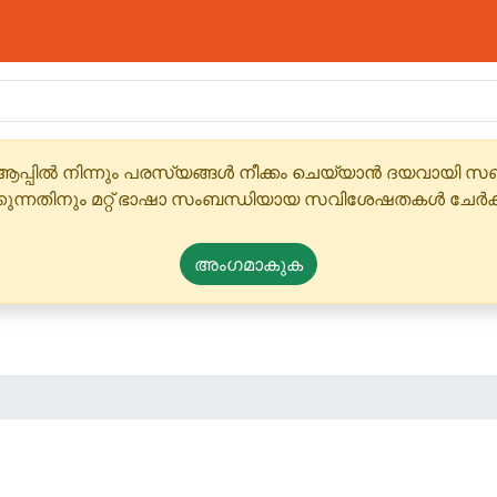
ആപ്പിൽ നിന്നും പരസ്യങ്ങൾ നീക്കം ചെയ്യാൻ ദയവായി
്കുന്നതിനും മറ്റ് ഭാഷാ സംബന്ധിയായ സവിശേഷതകൾ ചേർക
അംഗമാകുക