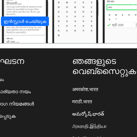
अ
ഇൻസ്റ്റാൾ ചെയ്യുക
ംഘടന
ഞങ്ങളുടെ
വെബ്സൈറ്റു
ഖം
अमरकोश.भारत
ാര്യതാ നയം
मराठी.भारत
ഗ നിയമങ്ങൾ
అమర్కోష్.భారత్
്പെടുക
அகராதி.இந்தியா