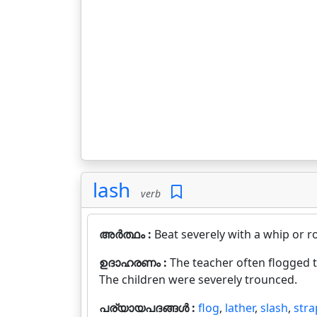
lash
verb
അർത്ഥം :
Beat severely with a whip or r
ഉദാഹരണം :
The teacher often flogged 
The children were severely trounced.
പര്യായപദങ്ങൾ :
flog
,
lather
,
slash
,
stra