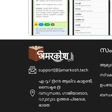
पिछला
സ
ആമു
support[@]amarkosh.tech
സ്വക
ഏ-൮ / ൫൦൪ ആലിവ കാഉണ്ടീ,
ഉപയോ
സൈക്ടര ൫
വസുന്ധരാ, ഗാജിയാബാദ,
ബന്ധപ
൨൦൧൦൧൨ ഉത്തര പ്രദേശ,
ഭാരത