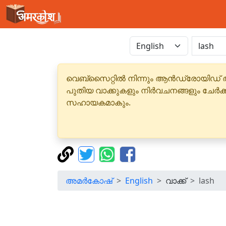
വെബ്‌സൈറ്റിൽ നിന്നും ആൻഡ്രോയിഡ് 
പുതിയ വാക്കുകളും നിർവചനങ്ങളും ചേർക
സഹായകമാകും.
അമർകോഷ്
English
വാക്ക്
lash