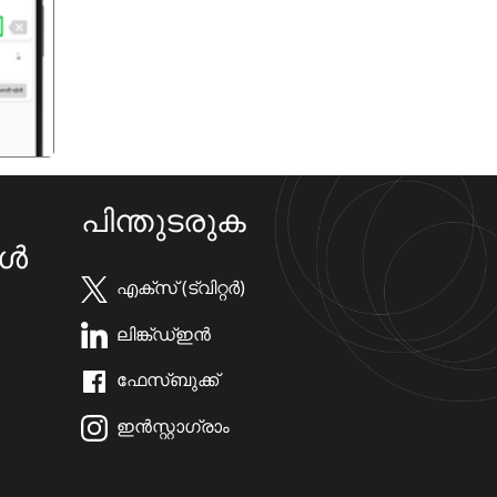
गला
പിന്തുടരുക
കൾ
എക്സ് (ട്വിറ്റർ)
ലിങ്ക്ഡ്ഇൻ
ഫേസ്ബുക്ക്
ഇൻസ്റ്റാഗ്രാം