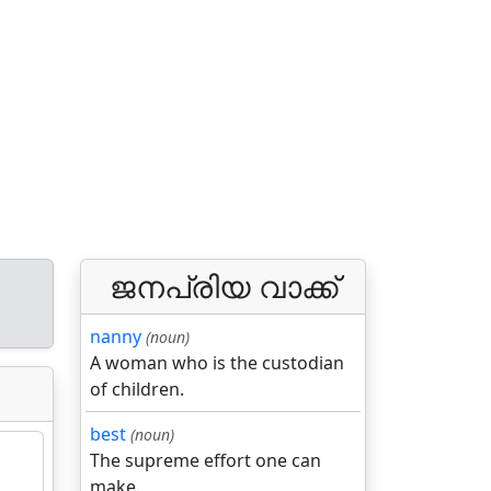
ജനപ്രിയ വാക്ക്
nanny
(noun)
A woman who is the custodian
of children.
best
(noun)
The supreme effort one can
make.