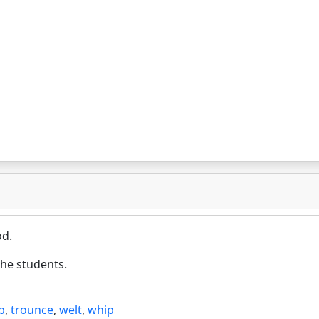
od.
the students.
p
,
trounce
,
welt
,
whip