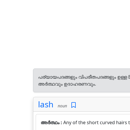
പര്യായപദങ്ങളും വിപരീതപദങ്ങളും ഉള്ള E
അർത്ഥവും ഉദാഹരണവും.
lash
noun
അർത്ഥം :
Any of the short curved hairs 