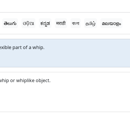
తెలుగు
ଓଡ଼ିଆ
ಕನ್ನಡ
मराठी
বাংলা
தமிழ்
മലയാളം
exible part of a whip.
whip or whiplike object.