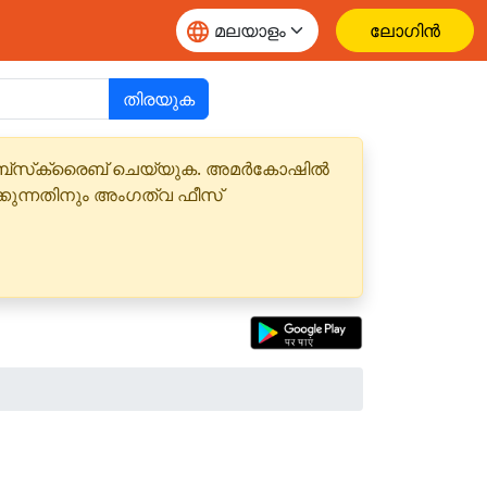
ലോഗിൻ
തിരയുക
 സബ്‌സ്‌ക്രൈബ് ചെയ്യുക. അമർകോഷിൽ
്കുന്നതിനും അംഗത്വ ഫീസ്