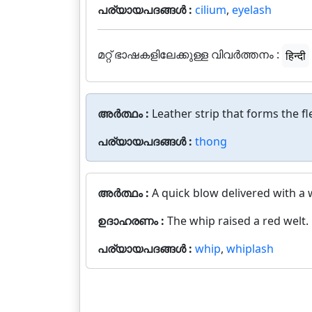
പര്യായപദങ്ങൾ :
cilium
,
eyelash
മറ്റ് ഭാഷകളിലേക്കുള്ള വിവർത്തനം :
हिन्दी
അർത്ഥം :
Leather strip that forms the fl
പര്യായപദങ്ങൾ :
thong
അർത്ഥം :
A quick blow delivered with a 
ഉദാഹരണം :
The whip raised a red welt.
പര്യായപദങ്ങൾ :
whip
,
whiplash