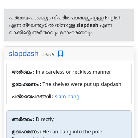
പര്യായപദങ്ങളും വിപരീതപദങ്ങളും ഉള്ള English
എന്ന നിഘണ്ടുവിൽ നിന്നുള്ള
slapdash
എന്ന
വാക്കിന്റെ അർത്ഥവും ഉദാഹരണവും.
slapdash
adverb
അർത്ഥം :
In a careless or reckless manner.
ഉദാഹരണം :
The shelves were put up slapdash.
പര്യായപദങ്ങൾ :
slam-bang
അർത്ഥം :
Directly.
ഉദാഹരണം :
He ran bang into the pole.