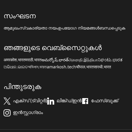
സംഘടന
ആമുഖം
സ്വകാര്യതാ നയം
ഉപയോഗ നിയമങ്ങൾ
ബന്ധപ്പെടുക
ഞങ്ങളുടെ വെബ്സൈറ്റുകൾ
अमरकोश.भारत
मराठी.भारत
అమర్కోష్.భారత్
அகராதி.இந்தியா
ನಿಘಂಟು.ಭಾರತ
ଅଭିଧାନ.ଭାରତ
অভিধান.ভারত
amarkosh.tech
चौपाल.भारत
सारथी.भारत
പിന്തുടരുക
എക്സ് (ട്വിറ്റർ)
ലിങ്ക്ഡ്ഇൻ
ഫേസ്ബുക്ക്
ഇൻസ്റ്റാഗ്രാം