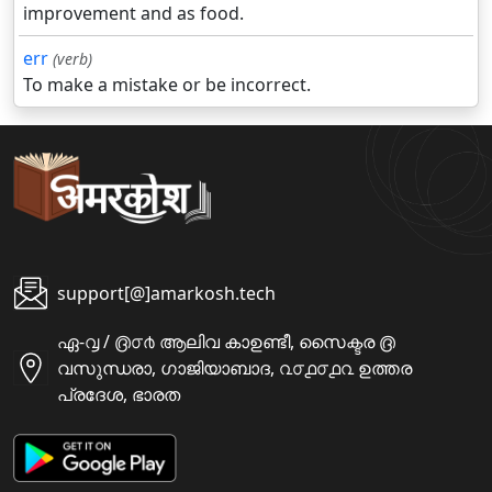
improvement and as food.
err
(verb)
To make a mistake or be incorrect.
support[@]amarkosh.tech
ഏ-൮ / ൫൦൪ ആലിവ കാഉണ്ടീ, സൈക്ടര ൫
വസുന്ധരാ, ഗാജിയാബാദ, ൨൦൧൦൧൨ ഉത്തര
പ്രദേശ, ഭാരത