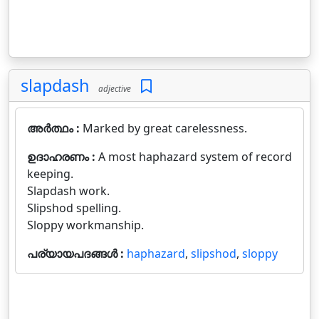
slapdash
adjective
അർത്ഥം :
Marked by great carelessness.
ഉദാഹരണം :
A most haphazard system of record
keeping.
Slapdash work.
Slipshod spelling.
Sloppy workmanship.
പര്യായപദങ്ങൾ :
haphazard
,
slipshod
,
sloppy