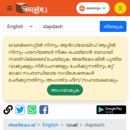
തിരയുക
വെബ്‌സൈറ്റിൽ നിന്നും ആൻഡ്രോയിഡ് ആപ്പിൽ
നിന്നും പരസ്യങ്ങൾ നീക്കം ചെയ്യാൻ ദയവായി
സബ്‌സ്‌ക്രൈബ് ചെയ്യുക. അമർകോഷിൽ പുതിയ
വാക്കുകളും നിർവചനങ്ങളും ചേർക്കുന്നതിനും മറ്റ്
ഭാഷാ സംബന്ധിയായ സവിശേഷതകൾ
ചേർക്കുന്നതിനും അംഗത്വ ഫീസ് സഹായകമാകും.
അംഗമാകുക
അമർകോഷ്
English
വാക്ക്
slapdash