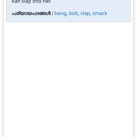
Ran slap into her.
പര്യായപദങ്ങൾ :
bang
,
bolt
,
slap
,
smack