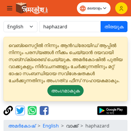
തിരയുക
വെബ്‌സൈറ്റിൽ നിന്നും ആൻഡ്രോയിഡ് ആപ്പിൽ
നിന്നും പരസ്യങ്ങൾ നീക്കം ചെയ്യാൻ ദയവായി
സബ്‌സ്‌ക്രൈബ് ചെയ്യുക. അമർകോഷിൽ പുതിയ
വാക്കുകളും നിർവചനങ്ങളും ചേർക്കുന്നതിനും മറ്റ്
ഭാഷാ സംബന്ധിയായ സവിശേഷതകൾ
ചേർക്കുന്നതിനും അംഗത്വ ഫീസ് സഹായകമാകും.
അംഗമാകുക
അമർകോഷ്
English
വാക്ക്
haphazard