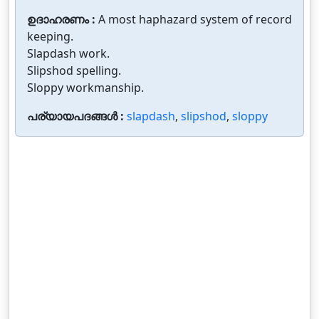
ഉദാഹരണം :
A most haphazard system of record
keeping.
Slapdash work.
Slipshod spelling.
Sloppy workmanship.
പര്യായപദങ്ങൾ :
slapdash
,
slipshod
,
sloppy