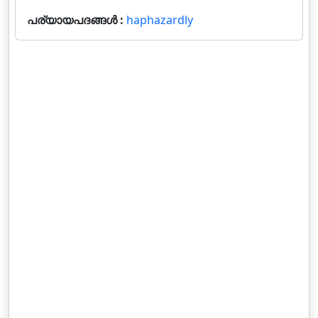
പര്യായപദങ്ങൾ :
haphazardly