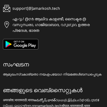
support[@]amarkosh.tech
ഏ-൮ / ൫൦൪ ആലിവ കാഉണ്ടീ, സൈക്ടര ൫
വസുന്ധരാ, ഗാജിയാബാദ, ൨൦൧൦൧൨ ഉത്തര
പ്രദേശ, ഭാരത
സംഘടന
ആമുഖം
സ്വകാര്യതാ നയം
ഉപയോഗ നിയമങ്ങൾ
ബന്ധപ്പെടുക
ഞങ്ങളുടെ വെബ്സൈറ്റുകൾ
अमरकोश.भारत
मराठी.भारत
అమర్కోష్.భారత్
அகராதி.இந்தியா
ನಿಘಂಟು.ಭಾರತ
ଅଭିଧାନ.ଭାରତ
অভিধান.ভারত
amarkosh.tech
चौपाल.भारत
सारथी.भारत