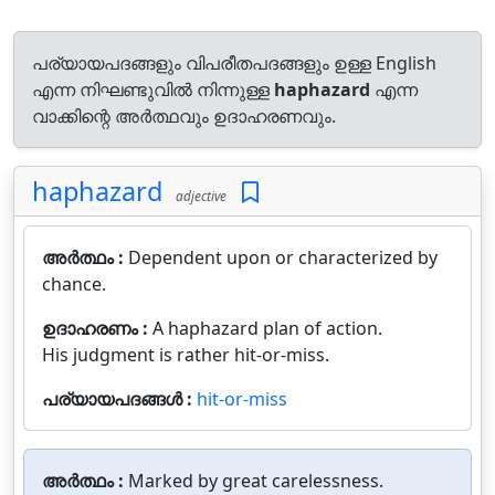
പര്യായപദങ്ങളും വിപരീതപദങ്ങളും ഉള്ള English
എന്ന നിഘണ്ടുവിൽ നിന്നുള്ള
haphazard
എന്ന
വാക്കിന്റെ അർത്ഥവും ഉദാഹരണവും.
haphazard
adjective
അർത്ഥം :
Dependent upon or characterized by
chance.
ഉദാഹരണം :
A haphazard plan of action.
His judgment is rather hit-or-miss.
പര്യായപദങ്ങൾ :
hit-or-miss
അർത്ഥം :
Marked by great carelessness.