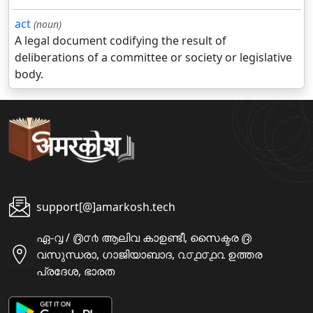
act
(noun)
A legal document codifying the result of
deliberations of a committee or society or legislative
body.
support[@]amarkosh.tech
ഏ-൮ / ൫൦൪ ആലിവ കാഉണ്ടീ, സൈക്ടര ൫
വസുന്ധരാ, ഗാജിയാബാദ, ൨൦൧൦൧൨ ഉത്തര
പ്രദേശ, ഭാരത