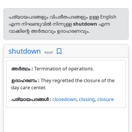
പര്യായപദങ്ങളും വിപരീതപദങ്ങളും ഉള്ള English
എന്ന നിഘണ്ടുവിൽ നിന്നുള്ള
shutdown
എന്ന
വാക്കിന്റെ അർത്ഥവും ഉദാഹരണവും.
shutdown
noun
അർത്ഥം :
Termination of operations.
ഉദാഹരണം :
They regretted the closure of the
day care center.
പര്യായപദങ്ങൾ :
closedown
,
closing
,
closure