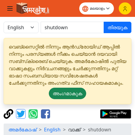
തിരയുക
വെബ്‌സൈറ്റിൽ നിന്നും ആൻഡ്രോയിഡ് ആപ്പിൽ
നിന്നും പരസ്യങ്ങൾ നീക്കം ചെയ്യാൻ ദയവായി
സബ്‌സ്‌ക്രൈബ് ചെയ്യുക. അമർകോഷിൽ പുതിയ
വാക്കുകളും നിർവചനങ്ങളും ചേർക്കുന്നതിനും മറ്റ്
ഭാഷാ സംബന്ധിയായ സവിശേഷതകൾ
ചേർക്കുന്നതിനും അംഗത്വ ഫീസ് സഹായകമാകും.
അംഗമാകുക
അമർകോഷ്
English
വാക്ക്
shutdown