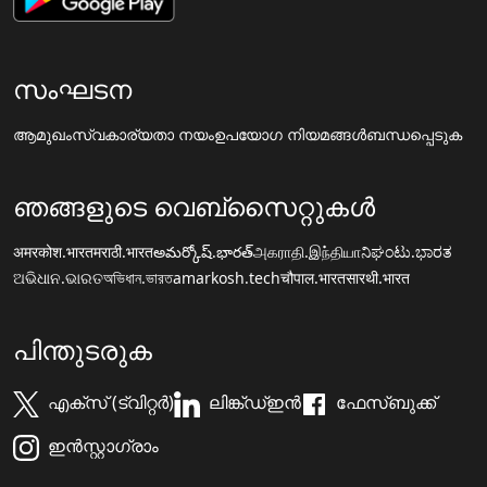
സംഘടന
ആമുഖം
സ്വകാര്യതാ നയം
ഉപയോഗ നിയമങ്ങൾ
ബന്ധപ്പെടുക
ഞങ്ങളുടെ വെബ്സൈറ്റുകൾ
अमरकोश.भारत
मराठी.भारत
అమర్కోష్.భారత్
அகராதி.இந்தியா
ನಿಘಂಟು.ಭಾರತ
ଅଭିଧାନ.ଭାରତ
অভিধান.ভারত
amarkosh.tech
चौपाल.भारत
सारथी.भारत
പിന്തുടരുക
എക്സ് (ട്വിറ്റർ)
ലിങ്ക്ഡ്ഇൻ
ഫേസ്ബുക്ക്
ഇൻസ്റ്റാഗ്രാം