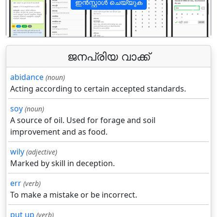
ഇൻസ്റ്റാൾ ചെയ്യുക
पिछला
अगला
ജനപ്രിയ വാക്ക്
abidance
(noun)
Acting according to certain accepted standards.
soy
(noun)
A source of oil. Used for forage and soil
improvement and as food.
wily
(adjective)
Marked by skill in deception.
err
(verb)
To make a mistake or be incorrect.
put up
(verb)