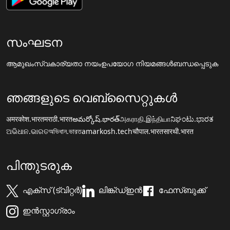
സംഘടന
ആമുഖം
സ്വകാര്യതാ നയം
ഉപയോഗ നിയമങ്ങൾ
ബന്ധപ്പെടുക
ഞങ്ങളുടെ വെബ്സൈറ്റുകൾ
अमरकोश.भारत
मराठी.भारत
అమర్కోష్.భారత్
அகராதி.இந்தியா
ನಿಘಂಟು.ಭಾರತ
ଅଭିଧାନ.ଭାରତ
অভিধান.ভারত
amarkosh.tech
चौपाल.भारत
सारथी.भारत
പിന്തുടരുക
എക്സ് (ട്വിറ്റർ)
ലിങ്ക്ഡ്ഇൻ
ഫേസ്ബുക്ക്
ഇൻസ്റ്റാഗ്രാം