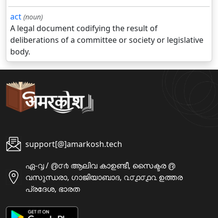
act
(noun)
A legal document codifying the result of
deliberations of a committee or society or legislative
body.
support[@]amarkosh.tech
ഏ-൮ / ൫൦൪ ആലിവ കാഉണ്ടീ, സൈക്ടര ൫
വസുന്ധരാ, ഗാജിയാബാദ, ൨൦൧൦൧൨ ഉത്തര
പ്രദേശ, ഭാരത