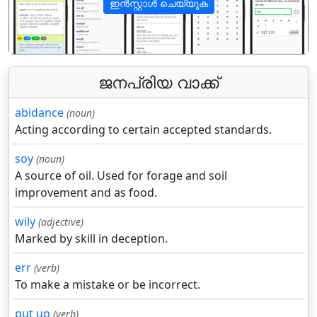
ഇൻസ്റ്റാൾ ചെയ്യുക
पिछला
अगला
ജനപ്രിയ വാക്ക്
abidance
(noun)
Acting according to certain accepted standards.
soy
(noun)
A source of oil. Used for forage and soil
improvement and as food.
wily
(adjective)
Marked by skill in deception.
err
(verb)
To make a mistake or be incorrect.
put up
(verb)