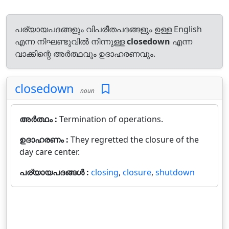
പര്യായപദങ്ങളും വിപരീതപദങ്ങളും ഉള്ള English
എന്ന നിഘണ്ടുവിൽ നിന്നുള്ള
closedown
എന്ന
വാക്കിന്റെ അർത്ഥവും ഉദാഹരണവും.
closedown
noun
അർത്ഥം :
Termination of operations.
ഉദാഹരണം :
They regretted the closure of the
day care center.
പര്യായപദങ്ങൾ :
closing
,
closure
,
shutdown