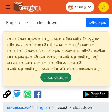
തിരയുക
വെബ്‌സൈറ്റിൽ നിന്നും ആൻഡ്രോയിഡ് ആപ്പിൽ
നിന്നും പരസ്യങ്ങൾ നീക്കം ചെയ്യാൻ ദയവായി
സബ്‌സ്‌ക്രൈബ് ചെയ്യുക. അമർകോഷിൽ പുതിയ
വാക്കുകളും നിർവചനങ്ങളും ചേർക്കുന്നതിനും മറ്റ്
ഭാഷാ സംബന്ധിയായ സവിശേഷതകൾ
ചേർക്കുന്നതിനും അംഗത്വ ഫീസ് സഹായകമാകും.
അംഗമാകുക
അമർകോഷ്
English
വാക്ക്
closedown