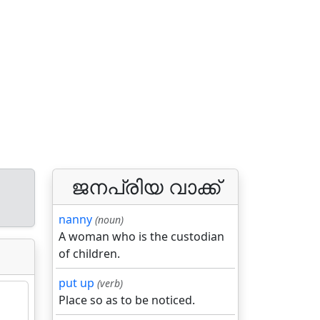
ജനപ്രിയ വാക്ക്
nanny
(noun)
A woman who is the custodian
of children.
put up
(verb)
Place so as to be noticed.