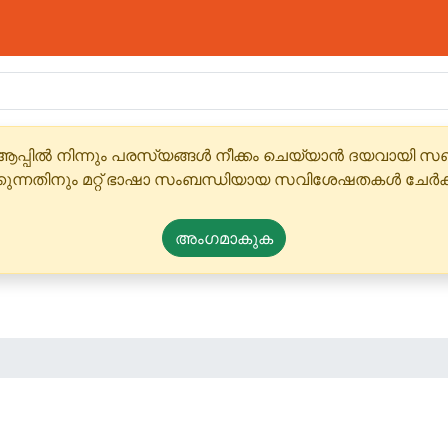
ആപ്പിൽ നിന്നും പരസ്യങ്ങൾ നീക്കം ചെയ്യാൻ ദയവായി
്കുന്നതിനും മറ്റ് ഭാഷാ സംബന്ധിയായ സവിശേഷതകൾ ചേർക
അംഗമാകുക