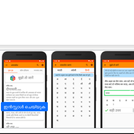
अ
ഇൻസ്റ്റാൾ ചെയ്യുക