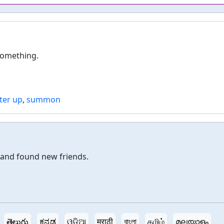
something.
ter up
,
summon
d and found new friends.
తెలుగు
ಕನ್ನಡ
ଓଡ଼ିଆ
मराठी
বাংলা
தமிழ்
മലയാളം