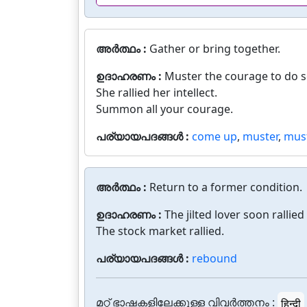
അർത്ഥം :
Gather or bring together.
ഉദാഹരണം :
Muster the courage to do 
She rallied her intellect.
Summon all your courage.
പര്യായപദങ്ങൾ :
come up
,
muster
,
mus
അർത്ഥം :
Return to a former condition.
ഉദാഹരണം :
The jilted lover soon rallie
The stock market rallied.
പര്യായപദങ്ങൾ :
rebound
മറ്റ് ഭാഷകളിലേക്കുള്ള വിവർത്തനം :
हिन्दी