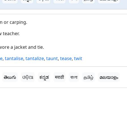
m or carping.
 teacher.
ore a jacket and tie.
de
,
tantalise
,
tantalize
,
taunt
,
tease
,
twit
తెలుగు
ଓଡ଼ିଆ
ಕನ್ನಡ
मराठी
বাংলা
தமிழ்
മലയാളം