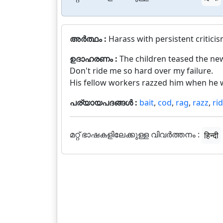
അർത്ഥം :
Harass with persistent criticis
ഉദാഹരണം :
The children teased the new
Don't ride me so hard over my failure.
His fellow workers razzed him when he w
പര്യായപദങ്ങൾ :
bait
,
cod
,
rag
,
razz
,
ri
മറ്റ് ഭാഷകളിലേക്കുള്ള വിവർത്തനം :
हिन्दी