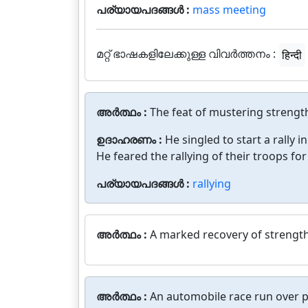
പര്യായപദങ്ങൾ :
mass meeting
മറ്റ് ഭാഷകളിലേക്കുള്ള വിവർത്തനം :
हिन्दी
അർത്ഥം :
The feat of mustering strength
ഉദാഹരണം :
He singled to start a rally i
He feared the rallying of their troops fo
പര്യായപദങ്ങൾ :
rallying
അർത്ഥം :
A marked recovery of strength 
അർത്ഥം :
An automobile race run over p