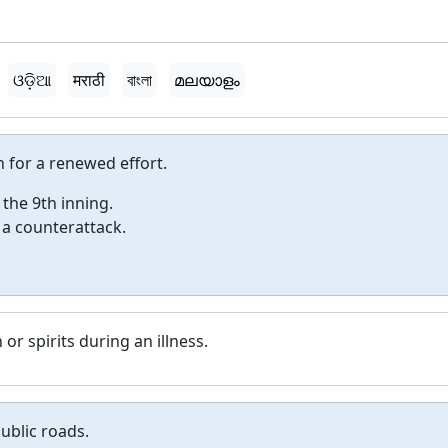
ଓଡ଼ିଆ
मराठी
বাংলা
മലയാളം
 for a renewed effort.
n the 9th inning.
r a counterattack.
or spirits during an illness.
ublic roads.