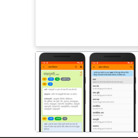
पिछला