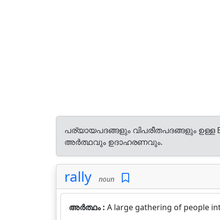
പര്യായപദങ്ങളും വിപരീതപദങ്ങളും ഉള്ള E
അർത്ഥവും ഉദാഹരണവും.
rally
noun
അർത്ഥം :
A large gathering of people i