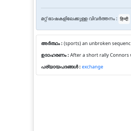
മറ്റ് ഭാഷകളിലേക്കുള്ള വിവർത്തനം :
हिन्दी
അർത്ഥം :
(sports) an unbroken sequence
ഉദാഹരണം :
After a short rally Connors
പര്യായപദങ്ങൾ :
exchange