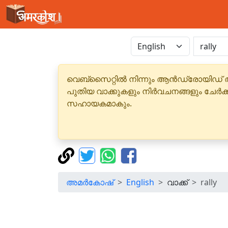
വെബ്‌സൈറ്റിൽ നിന്നും ആൻഡ്രോയിഡ് 
പുതിയ വാക്കുകളും നിർവചനങ്ങളും ചേർക
സഹായകമാകും.
അമർകോഷ്
English
വാക്ക്
rally