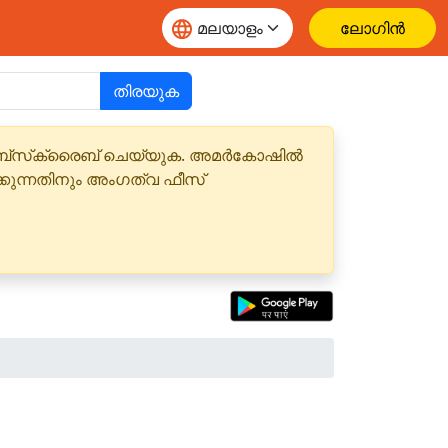
ലോഗിൻ
തിരയുക
 സബ്‌സ്‌ക്രൈബ് ചെയ്യുക. അമർകോഷിൽ
്കുന്നതിനും അംഗത്വ ഫീസ്