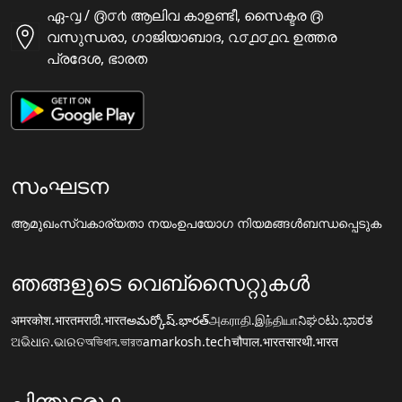
ഏ-൮ / ൫൦൪ ആലിവ കാഉണ്ടീ, സൈക്ടര ൫
വസുന്ധരാ, ഗാജിയാബാദ, ൨൦൧൦൧൨ ഉത്തര
പ്രദേശ, ഭാരത
സംഘടന
ആമുഖം
സ്വകാര്യതാ നയം
ഉപയോഗ നിയമങ്ങൾ
ബന്ധപ്പെടുക
ഞങ്ങളുടെ വെബ്സൈറ്റുകൾ
अमरकोश.भारत
मराठी.भारत
అమర్కోష్.భారత్
அகராதி.இந்தியா
ನಿಘಂಟು.ಭಾರತ
ଅଭିଧାନ.ଭାରତ
অভিধান.ভারত
amarkosh.tech
चौपाल.भारत
सारथी.भारत
പിന്തുടരുക