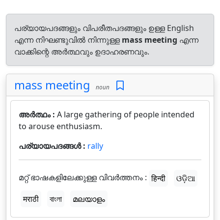
പര്യായപദങ്ങളും വിപരീതപദങ്ങളും ഉള്ള English
എന്ന നിഘണ്ടുവിൽ നിന്നുള്ള
mass meeting
എന്ന
വാക്കിന്റെ അർത്ഥവും ഉദാഹരണവും.
mass meeting
noun
അർത്ഥം :
A large gathering of people intended
to arouse enthusiasm.
പര്യായപദങ്ങൾ :
rally
മറ്റ് ഭാഷകളിലേക്കുള്ള വിവർത്തനം :
हिन्दी
ଓଡ଼ିଆ
मराठी
বাংলা
മലയാളം