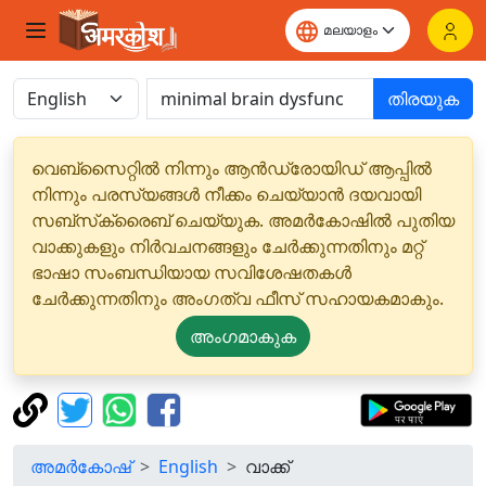
തിരയുക
വെബ്‌സൈറ്റിൽ നിന്നും ആൻഡ്രോയിഡ് ആപ്പിൽ
നിന്നും പരസ്യങ്ങൾ നീക്കം ചെയ്യാൻ ദയവായി
സബ്‌സ്‌ക്രൈബ് ചെയ്യുക. അമർകോഷിൽ പുതിയ
വാക്കുകളും നിർവചനങ്ങളും ചേർക്കുന്നതിനും മറ്റ്
ഭാഷാ സംബന്ധിയായ സവിശേഷതകൾ
ചേർക്കുന്നതിനും അംഗത്വ ഫീസ് സഹായകമാകും.
അംഗമാകുക
അമർകോഷ്
English
വാക്ക്