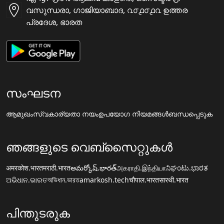
വസുന്ധരാ, ഗാജിയാബാദ, ൨൦൧൦൧൨ ഉത്തര
പ്രദേശ, ഭാരത
സംഘടന
ആമുഖം
സ്വകാര്യതാ നയം
ഉപയോഗ നിയമങ്ങൾ
ബന്ധപ്പെടുക
ഞങ്ങളുടെ വെബ്സൈറ്റുകൾ
अमरकोश.भारत
मराठी.भारत
అమర్కోష్.భారత్
அகராதி.இந்தியா
ನಿಘಂಟು.ಭಾರತ
ଅଭିଧାନ.ଭାରତ
অভিধান.ভারত
amarkosh.tech
चौपाल.भारत
सारथी.भारत
പിന്തുടരുക