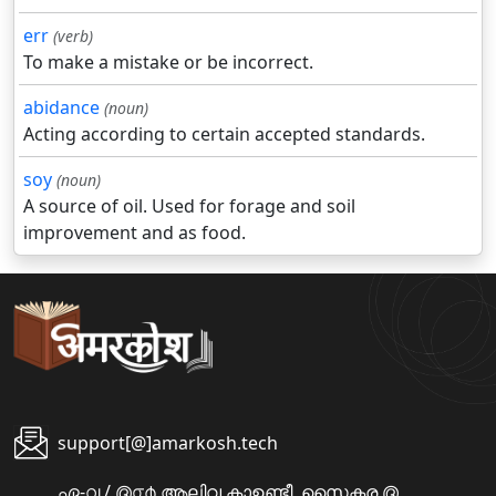
err
(verb)
To make a mistake or be incorrect.
abidance
(noun)
Acting according to certain accepted standards.
soy
(noun)
A source of oil. Used for forage and soil
improvement and as food.
support[@]amarkosh.tech
ഏ-൮ / ൫൦൪ ആലിവ കാഉണ്ടീ, സൈക്ടര ൫