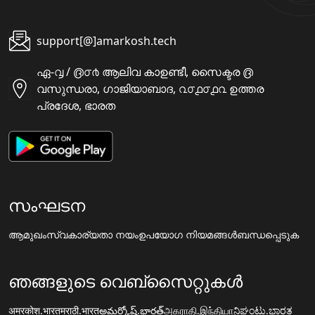
support[@]amarkosh.tech
ഏ-൮ / ൫൦൪ ആലിവ കാഉണ്ടീ, സൈക്ടര ൫
വസുന്ധരാ, ഗാജിയാബാദ, ൨൦൧൦൧൨ ഉത്തര
പ്രദേശ, ഭാരത
സംഘടന
ആമുഖം
സ്വകാര്യതാ നയം
ഉപയോഗ നിയമങ്ങൾ
ബന്ധപ്പെടുക
ഞങ്ങളുടെ വെബ്സൈറ്റുകൾ
अमरकोश.भारत
मराठी.भारत
అమర్కోష్.భారత్
அகராதி.இந்தியா
ನಿಘಂಟು.ಭಾರತ