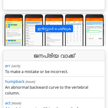
ഇൻസ്റ്റാൾ ചെയ്യുക
पिछला
अगला
ജനപ്രിയ വാക്ക്
err
(verb)
To make a mistake or be incorrect.
humpback
(noun)
An abnormal backward curve to the vertebral
column.
act
(noun)