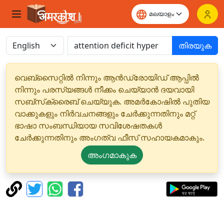
തിരയുക
വെബ്‌സൈറ്റിൽ നിന്നും ആൻഡ്രോയിഡ് ആപ്പിൽ
നിന്നും പരസ്യങ്ങൾ നീക്കം ചെയ്യാൻ ദയവായി
സബ്‌സ്‌ക്രൈബ് ചെയ്യുക. അമർകോഷിൽ പുതിയ
വാക്കുകളും നിർവചനങ്ങളും ചേർക്കുന്നതിനും മറ്റ്
ഭാഷാ സംബന്ധിയായ സവിശേഷതകൾ
ചേർക്കുന്നതിനും അംഗത്വ ഫീസ് സഹായകമാകും.
അംഗമാകുക