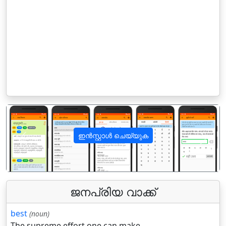
ഇൻസ്റ്റാൾ ചെയ്യുക
पिछला
अगला
ജനപ്രിയ വാക്ക്
best
(noun)
The supreme effort one can make.