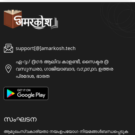
support[@]amarkosh.tech
ഏ-൮ / ൫൦൪ ആലിവ കാഉണ്ടീ, സൈക്ടര ൫
വസുന്ധരാ, ഗാജിയാബാദ, ൨൦൧൦൧൨ ഉത്തര
പ്രദേശ, ഭാരത
സംഘടന
ആമുഖം
സ്വകാര്യതാ നയം
ഉപയോഗ നിയമങ്ങൾ
ബന്ധപ്പെടുക