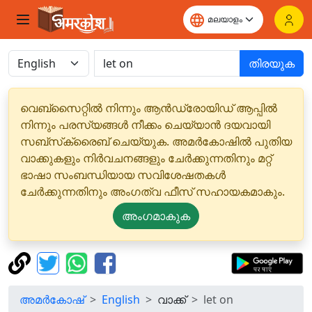
തിരയുക
വെബ്‌സൈറ്റിൽ നിന്നും ആൻഡ്രോയിഡ് ആപ്പിൽ
നിന്നും പരസ്യങ്ങൾ നീക്കം ചെയ്യാൻ ദയവായി
സബ്‌സ്‌ക്രൈബ് ചെയ്യുക. അമർകോഷിൽ പുതിയ
വാക്കുകളും നിർവചനങ്ങളും ചേർക്കുന്നതിനും മറ്റ്
ഭാഷാ സംബന്ധിയായ സവിശേഷതകൾ
ചേർക്കുന്നതിനും അംഗത്വ ഫീസ് സഹായകമാകും.
അംഗമാകുക
അമർകോഷ്
English
വാക്ക്
let on