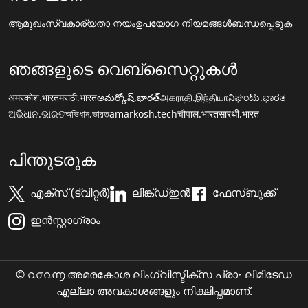
ആമുഖം
സ്വകാര്യതാ നയം
ഉപയോഗ നിയമങ്ങൾ
ബന്ധപ്പെടുക
ഞങ്ങളുടെ വെബ്സൈറ്റുകൾ
अमरकोश.भारत
मराठी.भारत
అమర్కోష్.భారత్
அகராதி.இந்தியா
ನಿಘಂಟು.ಭಾರತ
ଅଭିଧାନ.ଭାରତ
অভিধান.ভারত
amarkosh.tech
चौपाल.भारत
सारथी.भारत
പിന്തുടരുക
എക്സ് (ട്വിറ്റർ)
ലിങ്ക്ഡ്ഇൻ
ഫേസ്ബുക്ക്
ഇൻസ്റ്റാഗ്രാം
© ൨൦൨൬ അമരകോശ ലിംഗ്വിസ്ടിക്സ പ്രാ॰ ലിമിടേഡ
എല്ലാ അവകാശങ്ങളും നിക്ഷിപ്തമാണ്.