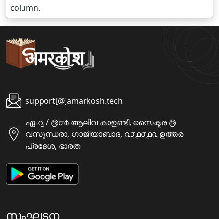
column.
support[@]amarkosh.tech
ഏ-൮ / ൫൦൪ ആലിവ കാഉണ്ടീ, സൈക്ടര ൫
വസുന്ധരാ, ഗാജിയാബാദ, ൨൦൧൦൧൨ ഉത്തര
പ്രദേശ, ഭാരത
സംഘടന