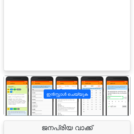
ഇൻസ്റ്റാൾ ചെയ്യുക
पिछला
अगला
ജനപ്രിയ വാക്ക്