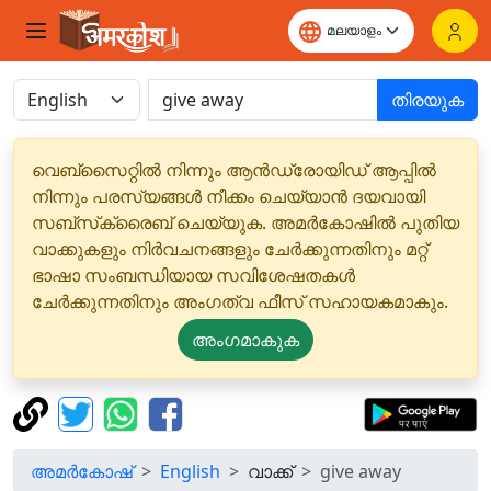
തിരയുക
വെബ്‌സൈറ്റിൽ നിന്നും ആൻഡ്രോയിഡ് ആപ്പിൽ
നിന്നും പരസ്യങ്ങൾ നീക്കം ചെയ്യാൻ ദയവായി
സബ്‌സ്‌ക്രൈബ് ചെയ്യുക. അമർകോഷിൽ പുതിയ
വാക്കുകളും നിർവചനങ്ങളും ചേർക്കുന്നതിനും മറ്റ്
ഭാഷാ സംബന്ധിയായ സവിശേഷതകൾ
ചേർക്കുന്നതിനും അംഗത്വ ഫീസ് സഹായകമാകും.
അംഗമാകുക
അമർകോഷ്
English
വാക്ക്
give away