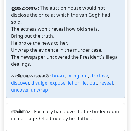
ഉദാഹരണം :
The auction house would not
disclose the price at which the van Gogh had
sold.
The actress won't reveal how old she is.
Bring out the truth.
He broke the news to her.
Unwrap the evidence in the murder case.
The newspaper uncovered the President's illegal
dealings.
പര്യായപദങ്ങൾ :
break
,
bring out
,
disclose
,
discover
,
divulge
,
expose
,
let on
,
let out
,
reveal
,
uncover
,
unwrap
അർത്ഥം :
Formally hand over to the bridegroom
in marriage. Of a bride by her father.