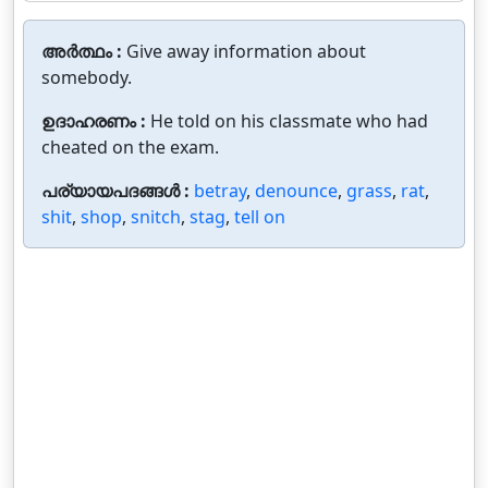
അർത്ഥം :
Give away information about
somebody.
ഉദാഹരണം :
He told on his classmate who had
cheated on the exam.
പര്യായപദങ്ങൾ :
betray
,
denounce
,
grass
,
rat
,
shit
,
shop
,
snitch
,
stag
,
tell on