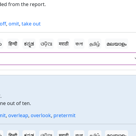
ded from the report.
off
,
omit
,
take out
ు
हिन्दी
ಕನ್ನಡ
ଓଡ଼ିଆ
मराठी
বাংলা
தமிழ்
മലയാളം
.
ne out of ten.
mit
,
overleap
,
overlook
,
pretermit
ు
हिन्दी
ಕನ್ನಡ
ଓଡ଼ିଆ
मराठी
বাংলা
தமிழ்
മലയാളം