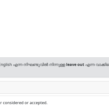
nglish എന്ന നിഘണ്ടുവിൽ നിന്നുള്ള
leave out
എന്ന വാക്കിന
r considered or accepted.