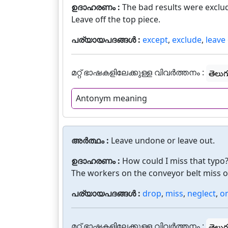
ഉദാഹരണം :
The bad results were exclu
Leave off the top piece.
പര്യായപദങ്ങൾ :
except
,
exclude
,
leave 
മറ്റ് ഭാഷകളിലേക്കുള്ള വിവർത്തനം :
తెలుగ
Antonym meaning
അർത്ഥം :
Leave undone or leave out.
ഉദാഹരണം :
How could I miss that typo?
The workers on the conveyor belt miss o
പര്യായപദങ്ങൾ :
drop
,
miss
,
neglect
,
o
മറ്റ് ഭാഷകളിലേക്കുള്ള വിവർത്തനം :
తెలుగ