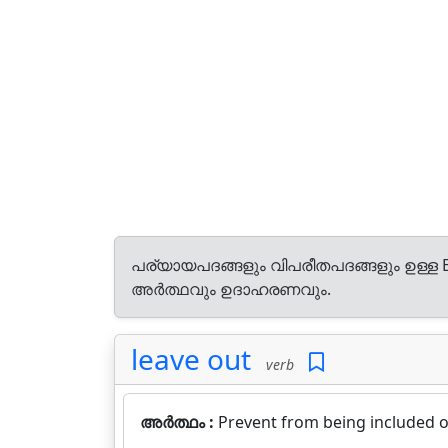
പര്യായപദങ്ങളും വിപരീതപദങ്ങളും ഉള്ള E
അർത്ഥവും ഉദാഹരണവും.
leave out
verb
അർത്ഥം :
Prevent from being included o