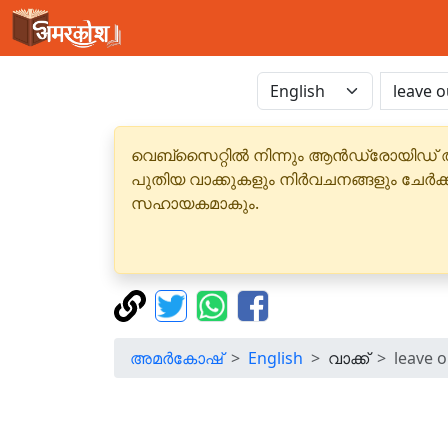
വെബ്‌സൈറ്റിൽ നിന്നും ആൻഡ്രോയിഡ് 
പുതിയ വാക്കുകളും നിർവചനങ്ങളും ചേർക
സഹായകമാകും.
അമർകോഷ്
English
വാക്ക്
leave o