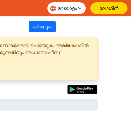
ലോഗിൻ
തിരയുക
 സബ്‌സ്‌ക്രൈബ് ചെയ്യുക. അമർകോഷിൽ
്കുന്നതിനും അംഗത്വ ഫീസ്