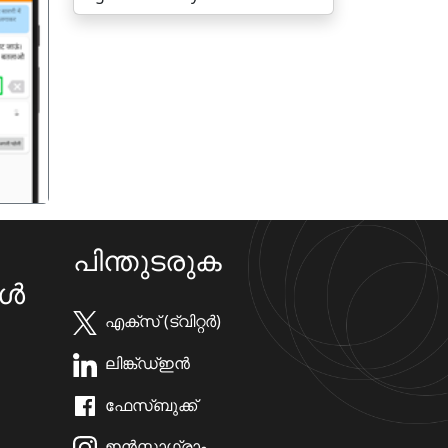
गला
പിന്തുടരുക
കൾ
എക്സ് (ട്വിറ്റർ)
ലിങ്ക്ഡ്ഇൻ
ഫേസ്ബുക്ക്
ഇൻസ്റ്റാഗ്രാം