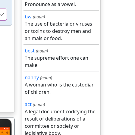
Pronounce as a vowel.
bw
(noun)
The use of bacteria or viruses
or toxins to destroy men and
animals or food.
best
(noun)
The supreme effort one can
make.
nanny
(noun)
A woman who is the custodian
of children.
act
(noun)
A legal document codifying the
result of deliberations of a
committee or society or
legislative body.