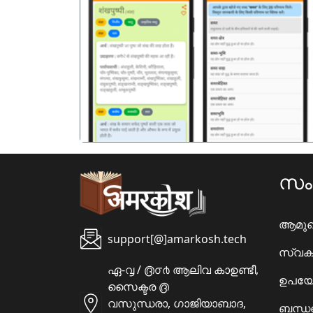
पिछला
സ
ആമു
support[@]amarkosh.tech
സ്വക
ഏ-൮ / ൫൦൪ ആലിവ കാഉണ്ടീ,
ഉപയോ
സൈക്ടര ൫
വസുന്ധരാ, ഗാജിയാബാദ,
ബന്ധപ