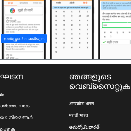
अ
ഇൻസ്റ്റാൾ ചെയ്യുക
ംഘടന
ഞങ്ങളുടെ
വെബ്സൈറ്റു
ഖം
अमरकोश.भारत
ാര്യതാ നയം
मराठी.भारत
ഗ നിയമങ്ങൾ
అమర్కోష్.భారత్
്പെടുക