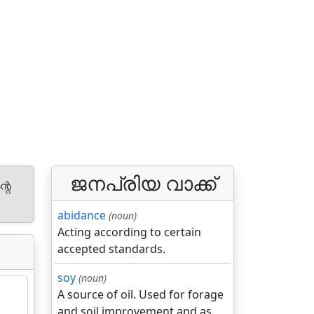
ജനപ്രിയ വാക്ക്
്റെ
abidance
(noun)
Acting according to certain
accepted standards.
soy
(noun)
A source of oil. Used for forage
and soil improvement and as