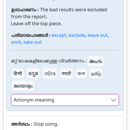
ഉദാഹരണം :
The bad results were excluded
from the report.
Leave off the top piece.
പര്യായപദങ്ങൾ :
except
,
exclude
,
leave out
,
omit
,
take out
മറ്റ് ഭാഷകളിലേക്കുള്ള വിവർത്തനം :
తెలుగు
हिन्दी
ಕನ್ನಡ
ଓଡ଼ିଆ
मराठी
বাংলা
தமிழ்
മലയാളം
Antonym meaning
അർത്ഥം :
Stop using.