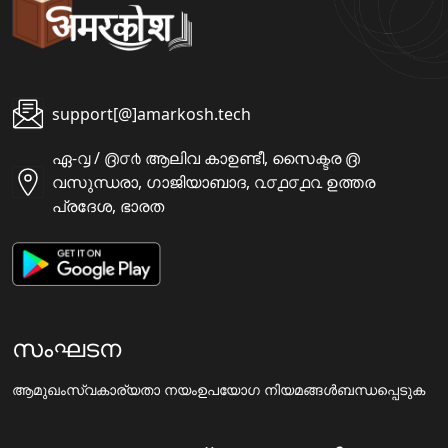
support[@]amarkosh.tech
ഏ-൮ / ൫൦൪ ആലിവ കാഉണ്ടീ, സൈക്ടര ൫
വസുന്ധരാ, ഗാജിയാബാദ, ൨൦൧൦൧൨ ഉത്തര
പ്രദേശ, ഭാരത
സംഘടന
ആമുഖം
സ്വകാര്യതാ നയം
ഉപയോഗ നിയമങ്ങൾ
ബന്ധപ്പെടുക