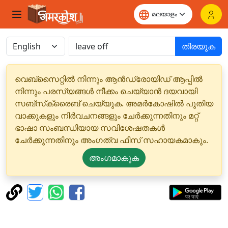
തിരയുക
വെബ്‌സൈറ്റിൽ നിന്നും ആൻഡ്രോയിഡ് ആപ്പിൽ
നിന്നും പരസ്യങ്ങൾ നീക്കം ചെയ്യാൻ ദയവായി
സബ്‌സ്‌ക്രൈബ് ചെയ്യുക. അമർകോഷിൽ പുതിയ
വാക്കുകളും നിർവചനങ്ങളും ചേർക്കുന്നതിനും മറ്റ്
ഭാഷാ സംബന്ധിയായ സവിശേഷതകൾ
ചേർക്കുന്നതിനും അംഗത്വ ഫീസ് സഹായകമാകും.
അംഗമാകുക