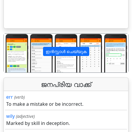
ഇൻസ്റ്റാൾ ചെയ്യുക
पिछला
अगला
ജനപ്രിയ വാക്ക്
err
(verb)
To make a mistake or be incorrect.
wily
(adjective)
Marked by skill in deception.