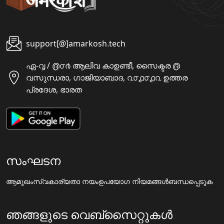
support[@]amarkosh.tech
ഏ-൮ / ൫൦൪ ആലിവ കാഉണ്ടീ, സൈക്ടര ൫
വസുന്ധരാ, ഗാജിയാബാദ, ൨൦൧൦൧൨ ഉത്തര
പ്രദേശ, ഭാരത
സംഘടന
ആമുഖം
സ്വകാര്യതാ നയം
ഉപയോഗ നിയമങ്ങൾ
ബന്ധപ്പെടുക
ഞങ്ങളുടെ വെബ്സൈറ്റുകൾ