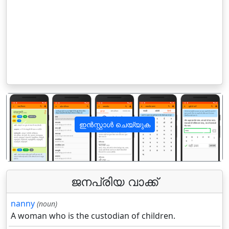
ഇൻസ്റ്റാൾ ചെയ്യുക
पिछला
अगला
ജനപ്രിയ വാക്ക്
nanny
(noun)
A woman who is the custodian of children.