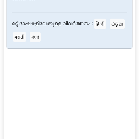
മറ്റ് ഭാഷകളിലേക്കുള്ള വിവർത്തനം :
हिन्दी
ଓଡ଼ିଆ
मराठी
বাংলা