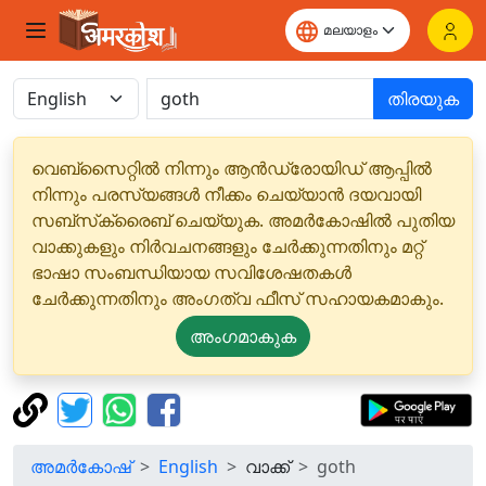
തിരയുക
വെബ്‌സൈറ്റിൽ നിന്നും ആൻഡ്രോയിഡ് ആപ്പിൽ
നിന്നും പരസ്യങ്ങൾ നീക്കം ചെയ്യാൻ ദയവായി
സബ്‌സ്‌ക്രൈബ് ചെയ്യുക. അമർകോഷിൽ പുതിയ
വാക്കുകളും നിർവചനങ്ങളും ചേർക്കുന്നതിനും മറ്റ്
ഭാഷാ സംബന്ധിയായ സവിശേഷതകൾ
ചേർക്കുന്നതിനും അംഗത്വ ഫീസ് സഹായകമാകും.
അംഗമാകുക
അമർകോഷ്
English
വാക്ക്
goth