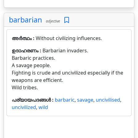
barbarian
adjective
അർത്ഥം :
Without civilizing influences.
ഉദാഹരണം :
Barbarian invaders.
Barbaric practices.
A savage people.
Fighting is crude and uncivilized especially if the
weapons are efficient.
Wild tribes.
പര്യായപദങ്ങൾ :
barbaric
,
savage
,
uncivilised
,
uncivilized
,
wild