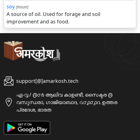
soy
(noun)
A source of oil. Used for forage and soil
improvement and as food.
support[@]amarkosh.tech
ഏ-൮ / ൫൦൪ ആലിവ കാഉണ്ടീ, സൈക്ടര ൫
വസുന്ധരാ, ഗാജിയാബാദ, ൨൦൧൦൧൨ ഉത്തര
പ്രദേശ, ഭാരത