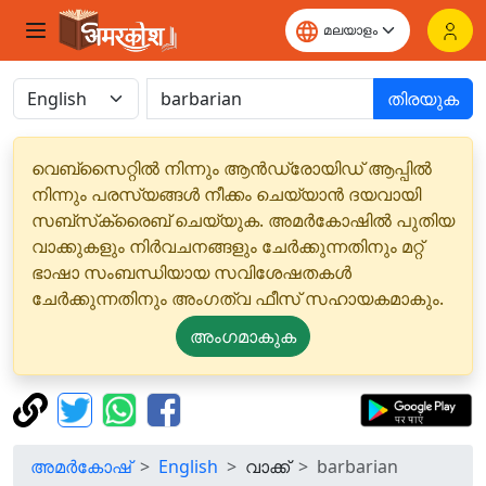
തിരയുക
വെബ്‌സൈറ്റിൽ നിന്നും ആൻഡ്രോയിഡ് ആപ്പിൽ
നിന്നും പരസ്യങ്ങൾ നീക്കം ചെയ്യാൻ ദയവായി
സബ്‌സ്‌ക്രൈബ് ചെയ്യുക. അമർകോഷിൽ പുതിയ
വാക്കുകളും നിർവചനങ്ങളും ചേർക്കുന്നതിനും മറ്റ്
ഭാഷാ സംബന്ധിയായ സവിശേഷതകൾ
ചേർക്കുന്നതിനും അംഗത്വ ഫീസ് സഹായകമാകും.
അംഗമാകുക
അമർകോഷ്
English
വാക്ക്
barbarian