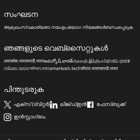
സംഘടന
ആമുഖം
സ്വകാര്യതാ നയം
ഉപയോഗ നിയമങ്ങൾ
ബന്ധപ്പെടുക
ഞങ്ങളുടെ വെബ്സൈറ്റുകൾ
अमरकोश.भारत
मराठी.भारत
అమర్కోష్.భారత్
அகராதி.இந்தியா
ನಿಘಂಟು.ಭಾರತ
ଅଭିଧାନ.ଭାରତ
অভিধান.ভারত
amarkosh.tech
चौपाल.भारत
सारथी.भारत
പിന്തുടരുക
എക്സ് (ട്വിറ്റർ)
ലിങ്ക്ഡ്ഇൻ
ഫേസ്ബുക്ക്
ഇൻസ്റ്റാഗ്രാം