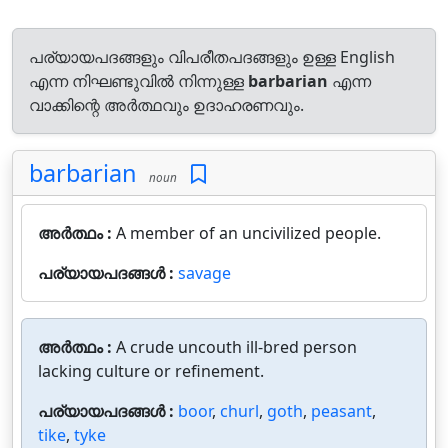
പര്യായപദങ്ങളും വിപരീതപദങ്ങളും ഉള്ള English
എന്ന നിഘണ്ടുവിൽ നിന്നുള്ള
barbarian
എന്ന
വാക്കിന്റെ അർത്ഥവും ഉദാഹരണവും.
barbarian
noun
അർത്ഥം :
A member of an uncivilized people.
പര്യായപദങ്ങൾ :
savage
അർത്ഥം :
A crude uncouth ill-bred person
lacking culture or refinement.
പര്യായപദങ്ങൾ :
boor
,
churl
,
goth
,
peasant
,
tike
,
tyke