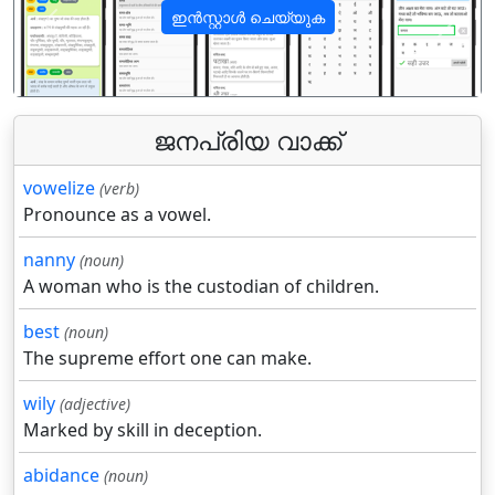
ഇൻസ്റ്റാൾ ചെയ്യുക
पिछला
अगला
ജനപ്രിയ വാക്ക്
vowelize
(verb)
Pronounce as a vowel.
nanny
(noun)
A woman who is the custodian of children.
best
(noun)
The supreme effort one can make.
wily
(adjective)
Marked by skill in deception.
abidance
(noun)