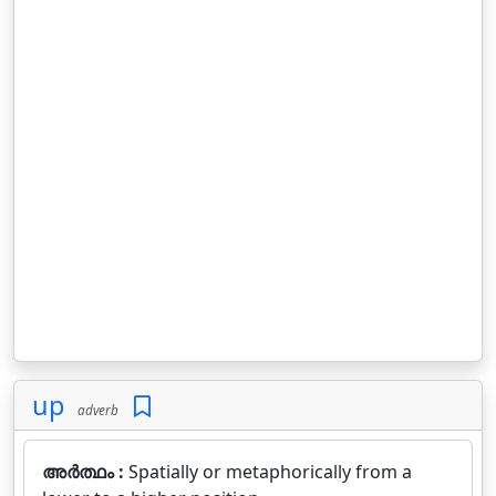
up
adverb
അർത്ഥം :
Spatially or metaphorically from a