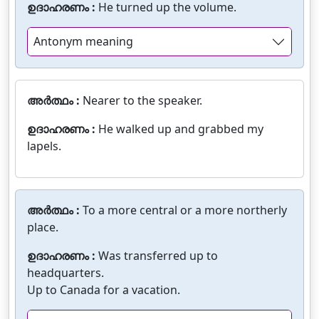
ഉദാഹരണം :
He turned up the volume.
Antonym meaning
അർത്ഥം :
Nearer to the speaker.
ഉദാഹരണം :
He walked up and grabbed my
lapels.
അർത്ഥം :
To a more central or a more northerly
place.
ഉദാഹരണം :
Was transferred up to
headquarters.
Up to Canada for a vacation.