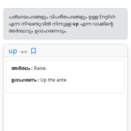
പര്യായപദങ്ങളും വിപരീതപദങ്ങളും ഉള്ള English
എന്ന നിഘണ്ടുവിൽ നിന്നുള്ള
up
എന്ന വാക്കിന്റെ
അർത്ഥവും ഉദാഹരണവും.
up
verb
അർത്ഥം :
Raise.
ഉദാഹരണം :
Up the ante.