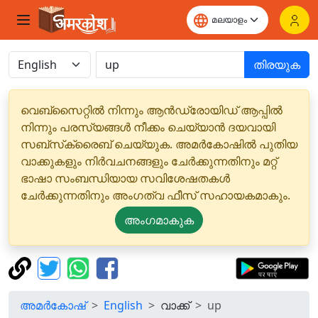
തിരയുക
വെബ്‌സൈറ്റിൽ നിന്നും ആൻഡ്രോയിഡ് ആപ്പിൽ
നിന്നും പരസ്യങ്ങൾ നീക്കം ചെയ്യാൻ ദയവായി
സബ്‌സ്‌ക്രൈബ് ചെയ്യുക. അമർകോഷിൽ പുതിയ
വാക്കുകളും നിർവചനങ്ങളും ചേർക്കുന്നതിനും മറ്റ്
ഭാഷാ സംബന്ധിയായ സവിശേഷതകൾ
ചേർക്കുന്നതിനും അംഗത്വ ഫീസ് സഹായകമാകും.
അംഗമാകുക
അമർകോഷ്
English
വാക്ക്
up