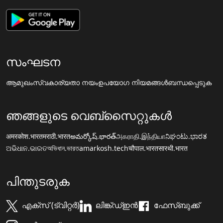
സംഘടന
ആമുഖം
സ്വകാര്യതാ നയം
ഉപയോഗ നിയമങ്ങൾ
ബന്ധപ്പെടുക
ഞങ്ങളുടെ വെബ്സൈറ്റുകൾ
अमरकोश.भारत
मराठी.भारत
అమర్కోష్.భారత్
அகராதி.இந்தியா
ನಿಘಂಟು.ಭಾರತ
ଅଭିଧାନ.ଭାରତ
অভিধান.ভারত
amarkosh.tech
चौपाल.भारत
सारथी.भारत
പിന്തുടരുക
എക്സ് (ട്വിറ്റർ)
ലിങ്ക്ഡ്ഇൻ
ഫേസ്ബുക്ക്