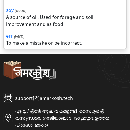
soy
(noun)
A source of oil. Used for forage and soil
improvement and as food.
err
(verb)
To make a mistake or be incorrect.
support[@]amarkosh.tech
ഏ-൮ / ൫൦൪ ആലിവ കാഉണ്ടീ, സൈക്ടര ൫
വസുന്ധരാ, ഗാജിയാബാദ, ൨൦൧൦൧൨ ഉത്തര
പ്രദേശ, ഭാരത