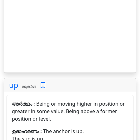
up
adjective
അർത്ഥം :
Being or moving higher in position or
greater in some value. Being above a former
position or level.
ഉദാഹരണം :
The anchor is up.
The sun is up.