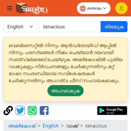
തിരയുക
വെബ്‌സൈറ്റിൽ നിന്നും ആൻഡ്രോയിഡ് ആപ്പിൽ
നിന്നും പരസ്യങ്ങൾ നീക്കം ചെയ്യാൻ ദയവായി
സബ്‌സ്‌ക്രൈബ് ചെയ്യുക. അമർകോഷിൽ പുതിയ
വാക്കുകളും നിർവചനങ്ങളും ചേർക്കുന്നതിനും മറ്റ്
ഭാഷാ സംബന്ധിയായ സവിശേഷതകൾ
ചേർക്കുന്നതിനും അംഗത്വ ഫീസ് സഹായകമാകും.
അംഗമാകുക
അമർകോഷ്
English
വാക്ക്
tenacious