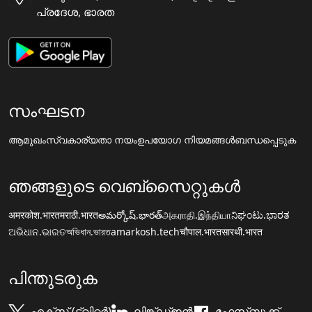
പ്രദേശ, ഭാരത
സംഘടന
ആമുഖം
സ്വകാര്യതാ നയം
ഉപയോഗ നിയമങ്ങൾ
ബന്ധപ്പെടുക
ഞങ്ങളുടെ വെബ്സൈറ്റുകൾ
अमरकोश.भारत
मराठी.भारत
అమర్కోష్.భారత్
அகராதி.இந்தியா
ನಿಘಂಟು.ಭಾರತ
ଅଭିଧାନ.ଭାରତ
অভিধান.ভারত
amarkosh.tech
चौपाल.भारत
सारथी.भारत
പിന്തുടരുക
എക്സ് (ട്വിറ്റർ)
ലിങ്ക്ഡ്ഇൻ
ഫേസ്ബുക്ക്