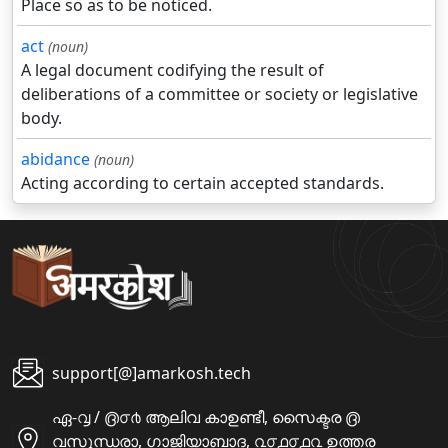
Place so as to be noticed.
act
(noun)
A legal document codifying the result of
deliberations of a committee or society or legislative
body.
abidance
(noun)
Acting according to certain accepted standards.
support[@]amarkosh.tech
ഏ-൮ / ൫൦൪ ആലിവ കാഉണ്ടീ, സൈക്ടര ൫
വസുന്ധരാ, ഗാജിയാബാദ, ൨൦൧൦൧൨ ഉത്തര