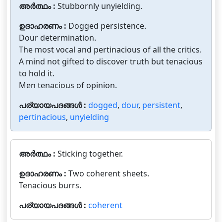
അർത്ഥം :
Stubbornly unyielding.
ഉദാഹരണം :
Dogged persistence.
Dour determination.
The most vocal and pertinacious of all the critics.
A mind not gifted to discover truth but tenacious
to hold it.
Men tenacious of opinion.
പര്യായപദങ്ങൾ :
dogged
,
dour
,
persistent
,
pertinacious
,
unyielding
അർത്ഥം :
Sticking together.
ഉദാഹരണം :
Two coherent sheets.
Tenacious burrs.
പര്യായപദങ്ങൾ :
coherent