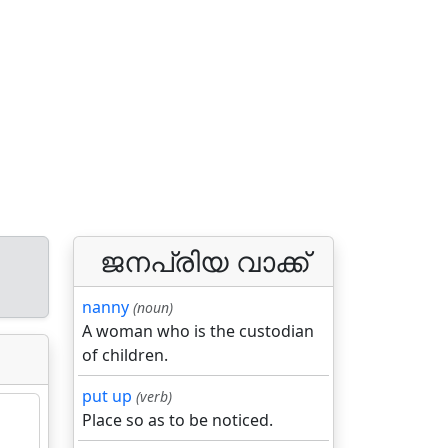
ജനപ്രിയ വാക്ക്
nanny
(noun)
A woman who is the custodian
of children.
put up
(verb)
Place so as to be noticed.