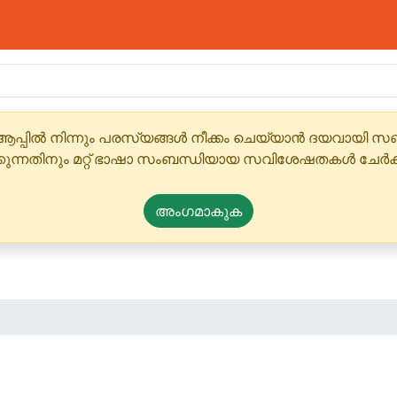
ആപ്പിൽ നിന്നും പരസ്യങ്ങൾ നീക്കം ചെയ്യാൻ ദയവായി
്കുന്നതിനും മറ്റ് ഭാഷാ സംബന്ധിയായ സവിശേഷതകൾ ചേർക
അംഗമാകുക