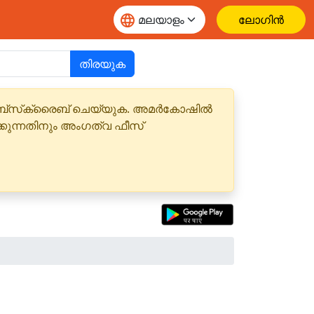
ലോഗിൻ
തിരയുക
 സബ്‌സ്‌ക്രൈബ് ചെയ്യുക. അമർകോഷിൽ
്കുന്നതിനും അംഗത്വ ഫീസ്