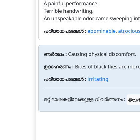
A painful performance.
Terrible handwriting.
An unspeakable odor came sweeping int
പര്യായപദങ്ങൾ :
abominable
,
atrociou
അർത്ഥം :
Causing physical discomfort.
ഉദാഹരണം :
Bites of black flies are more
പര്യായപദങ്ങൾ :
irritating
മറ്റ് ഭാഷകളിലേക്കുള്ള വിവർത്തനം :
తెలుగ