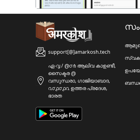
സ
ആമു
support[@]amarkosh.tech
സ്വക
ഏ-൮ / ൫൦൪ ആലിവ കാഉണ്ടീ,
ഉപയോ
സൈക്ടര ൫
വസുന്ധരാ, ഗാജിയാബാദ,
ബന്ധപ
൨൦൧൦൧൨ ഉത്തര പ്രദേശ,
ഭാരത