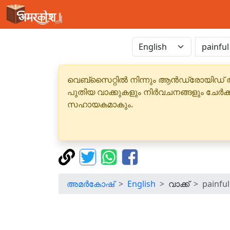
വെബ്‌സൈറ്റിൽ നിന്നും ആൻഡ്രോയിഡ് 
പുതിയ വാക്കുകളും നിർവചനങ്ങളും ചേർക
സഹായകമാകും.
അമർകോഷ്
English
വാക്ക്
painful