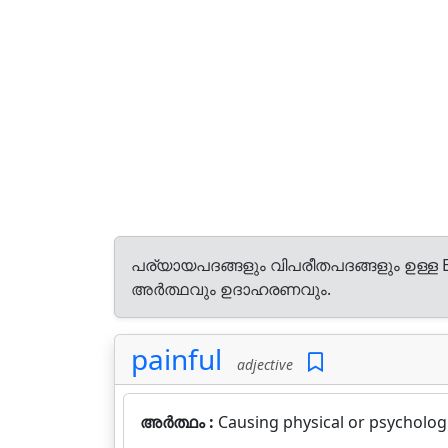
പര്യായപദങ്ങളും വിപരീതപദങ്ങളും ഉള്ള E
അർത്ഥവും ഉദാഹരണവും.
painful
adjective
അർത്ഥം :
Causing physical or psychologi