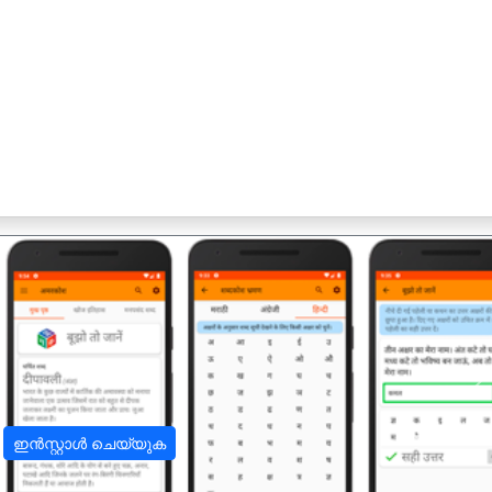
अ
ഇൻസ്റ്റാൾ ചെയ്യുക