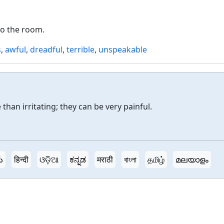
o the room.
s
,
awful
,
dreadful
,
terrible
,
unspeakable
 than irritating; they can be very painful.
ు
हिन्दी
ଓଡ଼ିଆ
ಕನ್ನಡ
मराठी
বাংলা
தமிழ்
മലയാളം