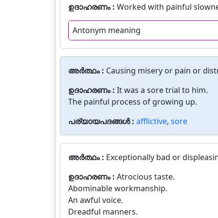
ഉദാഹരണം :
Worked with painful slowne
Antonym meaning
അർത്ഥം :
Causing misery or pain or dist
ഉദാഹരണം :
It was a sore trial to him.
The painful process of growing up.
പര്യായപദങ്ങൾ :
afflictive
,
sore
അർത്ഥം :
Exceptionally bad or displeasi
ഉദാഹരണം :
Atrocious taste.
Abominable workmanship.
An awful voice.
Dreadful manners.