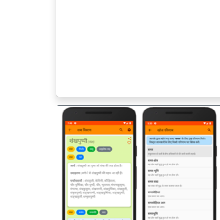
पिछला