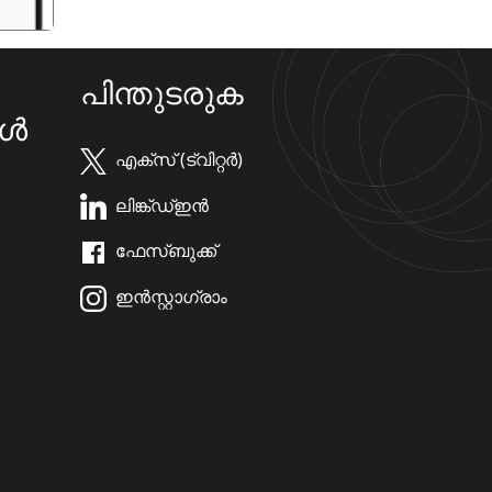
പിന്തുടരുക
കൾ
എക്സ് (ട്വിറ്റർ)
ലിങ്ക്ഡ്ഇൻ
ഫേസ്ബുക്ക്
ഇൻസ്റ്റാഗ്രാം