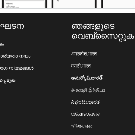
ംഘടന
ഞങ്ങളുടെ
വെബ്സൈറ്റു
ഖം
अमरकोश.भारत
ാര്യതാ നയം
मराठी.भारत
ഗ നിയമങ്ങൾ
అమర్కోష్.భారత్
്പെടുക
அகராதி.இந்தியா
ನಿಘಂಟು.ಭಾರತ
ଅଭିଧାନ.ଭାରତ
অভিধান.ভারত