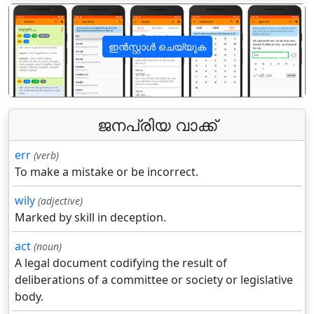
ഇൻസ്റ്റാൾ ചെയ്യുക
पिछला
अगला
ജനപ്രിയ വാക്ക്
err
(verb)
To make a mistake or be incorrect.
wily
(adjective)
Marked by skill in deception.
act
(noun)
A legal document codifying the result of
deliberations of a committee or society or legislative
body.