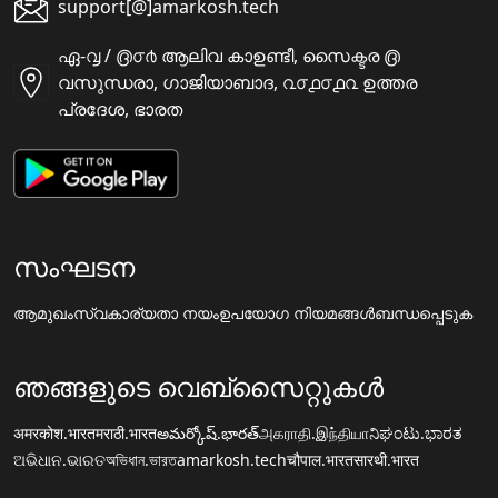
support[@]amarkosh.tech
ഏ-൮ / ൫൦൪ ആലിവ കാഉണ്ടീ, സൈക്ടര ൫
വസുന്ധരാ, ഗാജിയാബാദ, ൨൦൧൦൧൨ ഉത്തര
പ്രദേശ, ഭാരത
സംഘടന
ആമുഖം
സ്വകാര്യതാ നയം
ഉപയോഗ നിയമങ്ങൾ
ബന്ധപ്പെടുക
ഞങ്ങളുടെ വെബ്സൈറ്റുകൾ
अमरकोश.भारत
मराठी.भारत
అమర్కోష్.భారత్
அகராதி.இந்தியா
ನಿಘಂಟು.ಭಾರತ
ଅଭିଧାନ.ଭାରତ
অভিধান.ভারত
amarkosh.tech
चौपाल.भारत
सारथी.भारत