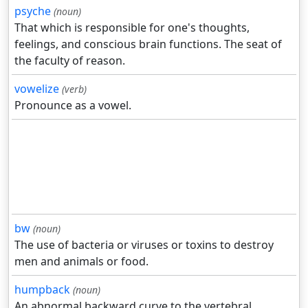
psyche
(noun)
That which is responsible for one's thoughts,
feelings, and conscious brain functions. The seat of
the faculty of reason.
vowelize
(verb)
Pronounce as a vowel.
bw
(noun)
The use of bacteria or viruses or toxins to destroy
men and animals or food.
humpback
(noun)
An abnormal backward curve to the vertebral