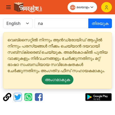
തിരയുക
വെബ്‌സൈറ്റിൽ നിന്നും ആൻഡ്രോയിഡ് ആപ്പിൽ
നിന്നും പരസ്യങ്ങൾ നീക്കം ചെയ്യാൻ ദയവായി
സബ്‌സ്‌ക്രൈബ് ചെയ്യുക. അമർകോഷിൽ പുതിയ
വാക്കുകളും നിർവചനങ്ങളും ചേർക്കുന്നതിനും മറ്റ്
ഭാഷാ സംബന്ധിയായ സവിശേഷതകൾ
ചേർക്കുന്നതിനും അംഗത്വ ഫീസ് സഹായകമാകും.
അംഗമാകുക