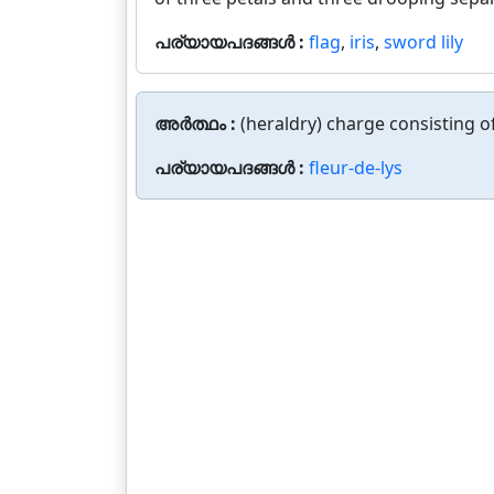
പര്യായപദങ്ങൾ :
flag
,
iris
,
sword lily
അർത്ഥം :
(heraldry) charge consisting of
പര്യായപദങ്ങൾ :
fleur-de-lys