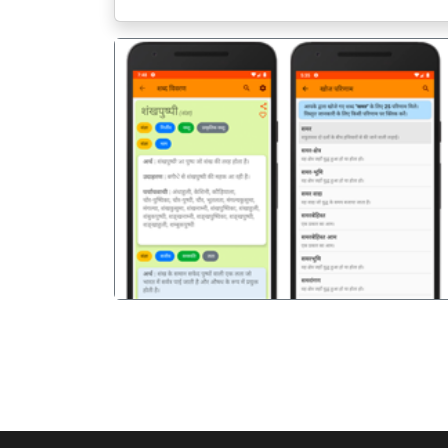
पिछला