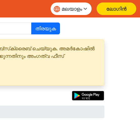
ലോഗിൻ
തിരയുക
 സബ്‌സ്‌ക്രൈബ് ചെയ്യുക. അമർകോഷിൽ
്കുന്നതിനും അംഗത്വ ഫീസ്