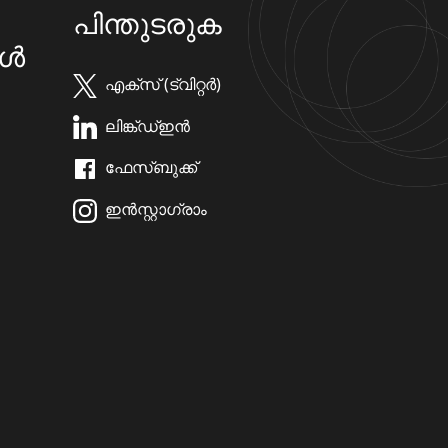
പിന്തുടരുക
കൾ
എക്സ് (ട്വിറ്റർ)
ലിങ്ക്ഡ്ഇൻ
ഫേസ്ബുക്ക്
ഇൻസ്റ്റാഗ്രാം