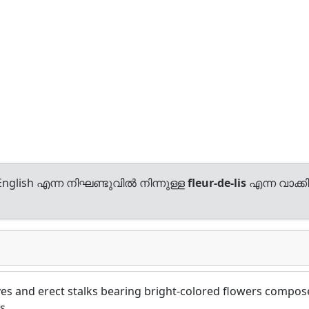
nglish എന്ന നിഘണ്ടുവിൽ നിന്നുള്ള
fleur-de-lis
എന്ന വാക്കി
es and erect stalks bearing bright-colored flowers compo
s.