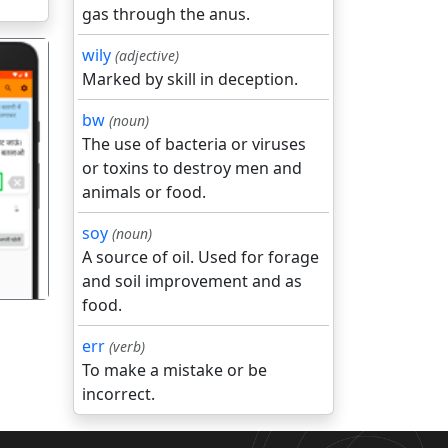
gas through the anus.
wily
(adjective)
Marked by skill in deception.
bw
(noun)
The use of bacteria or viruses
or toxins to destroy men and
गला
animals or food.
soy
(noun)
A source of oil. Used for forage
and soil improvement and as
food.
err
(verb)
To make a mistake or be
incorrect.