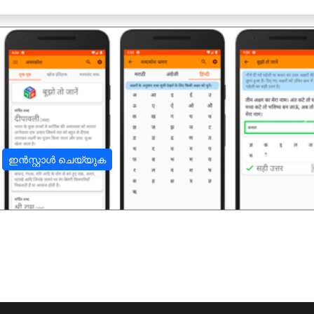
अ
ഇൻസ്റ്റാൾ ചെയ്യുക