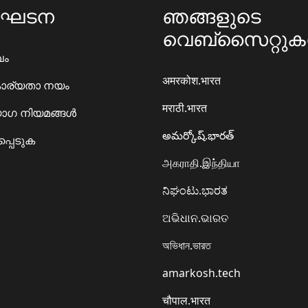
ംഘടന
ഞങ്ങളുടെ
വെബ്സൈറ്റു
ഖം
अमरकोश.भारत
ാര്യതാ നയം
मराठी.भारत
ഗ നിയമങ്ങൾ
అమర్కోష్.భారత్
്പെടുക
அகராதி.இந்தியா
ನಿಘಂಟು.ಭಾರತ
ଅଭିଧାନ.ଭାରତ
অভিধান.ভারত
amarkosh.tech
चौपाल.भारत