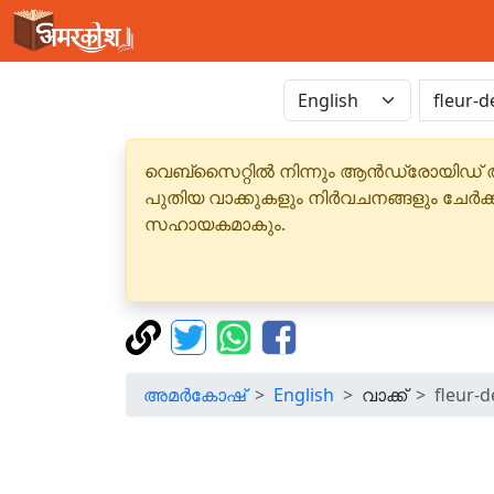
വെബ്‌സൈറ്റിൽ നിന്നും ആൻഡ്രോയിഡ് 
പുതിയ വാക്കുകളും നിർവചനങ്ങളും ചേർക
സഹായകമാകും.
അമർകോഷ്
English
വാക്ക്
fleur-de