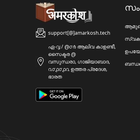
സ
ആമു
support[@]amarkosh.tech
സ്വക
ഏ-൮ / ൫൦൪ ആലിവ കാഉണ്ടീ,
ഉപയോ
സൈക്ടര ൫
വസുന്ധരാ, ഗാജിയാബാദ,
ബന്ധപ
൨൦൧൦൧൨ ഉത്തര പ്രദേശ,
ഭാരത