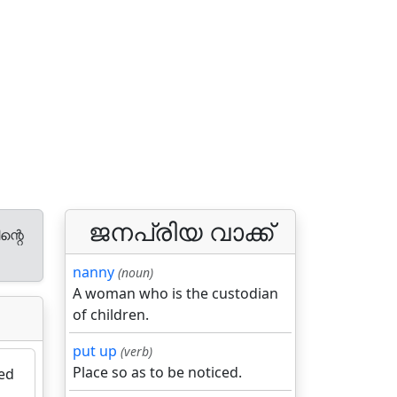
ജനപ്രിയ വാക്ക്
ന്റെ
nanny
(noun)
A woman who is the custodian
of children.
put up
(verb)
Place so as to be noticed.
sed