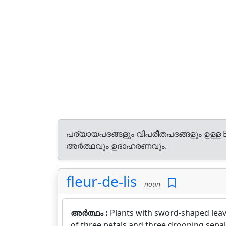
പര്യായപദങ്ങളും വിപരീതപദങ്ങളും ഉള്ള E
അർത്ഥവും ഉദാഹരണവും.
fleur-de-lis
noun
അർത്ഥം :
Plants with sword-shaped leav
of three petals and three drooping sepal