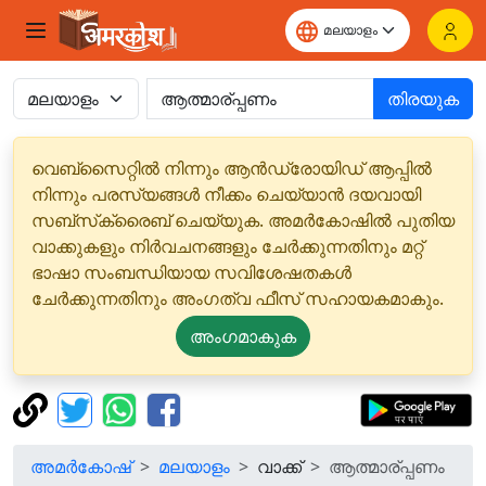
തിരയുക
വെബ്‌സൈറ്റിൽ നിന്നും ആൻഡ്രോയിഡ് ആപ്പിൽ
നിന്നും പരസ്യങ്ങൾ നീക്കം ചെയ്യാൻ ദയവായി
സബ്‌സ്‌ക്രൈബ് ചെയ്യുക. അമർകോഷിൽ പുതിയ
വാക്കുകളും നിർവചനങ്ങളും ചേർക്കുന്നതിനും മറ്റ്
ഭാഷാ സംബന്ധിയായ സവിശേഷതകൾ
ചേർക്കുന്നതിനും അംഗത്വ ഫീസ് സഹായകമാകും.
അംഗമാകുക
അമർകോഷ്
മലയാളം
വാക്ക്
ആത്മാര്പ്പണം