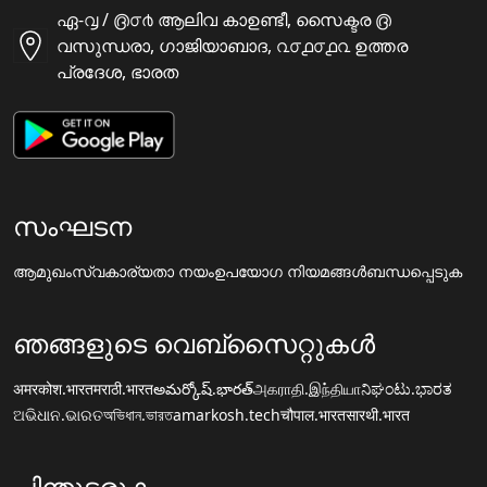
ഏ-൮ / ൫൦൪ ആലിവ കാഉണ്ടീ, സൈക്ടര ൫
വസുന്ധരാ, ഗാജിയാബാദ, ൨൦൧൦൧൨ ഉത്തര
പ്രദേശ, ഭാരത
സംഘടന
ആമുഖം
സ്വകാര്യതാ നയം
ഉപയോഗ നിയമങ്ങൾ
ബന്ധപ്പെടുക
ഞങ്ങളുടെ വെബ്സൈറ്റുകൾ
अमरकोश.भारत
मराठी.भारत
అమర్కోష్.భారత్
அகராதி.இந்தியா
ನಿಘಂಟು.ಭಾರತ
ଅଭିଧାନ.ଭାରତ
অভিধান.ভারত
amarkosh.tech
चौपाल.भारत
सारथी.भारत
പിന്തുടരുക