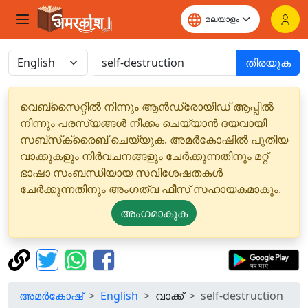
തിരയുക
വെബ്‌സൈറ്റിൽ നിന്നും ആൻഡ്രോയിഡ് ആപ്പിൽ
നിന്നും പരസ്യങ്ങൾ നീക്കം ചെയ്യാൻ ദയവായി
സബ്‌സ്‌ക്രൈബ് ചെയ്യുക. അമർകോഷിൽ പുതിയ
വാക്കുകളും നിർവചനങ്ങളും ചേർക്കുന്നതിനും മറ്റ്
ഭാഷാ സംബന്ധിയായ സവിശേഷതകൾ
ചേർക്കുന്നതിനും അംഗത്വ ഫീസ് സഹായകമാകും.
അംഗമാകുക
അമർകോഷ്
English
വാക്ക്
self-destruction