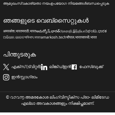
ആമുഖം
സ്വകാര്യതാ നയം
ഉപയോഗ നിയമങ്ങൾ
ബന്ധപ്പെടുക
ഞങ്ങളുടെ വെബ്സൈറ്റുകൾ
अमरकोश.भारत
मराठी.भारत
అమర్కోష్.భారత్
அகராதி.இந்தியா
ನಿಘಂಟು.ಭಾರತ
ଅଭିଧାନ.ଭାରତ
অভিধান.ভারত
amarkosh.tech
चौपाल.भारत
सारथी.भारत
പിന്തുടരുക
എക്സ് (ട്വിറ്റർ)
ലിങ്ക്ഡ്ഇൻ
ഫേസ്ബുക്ക്
ഇൻസ്റ്റാഗ്രാം
© ൨൦൨൬ അമരകോശ ലിംഗ്വിസ്ടിക്സ പ്രാ॰ ലിമിടേഡ
എല്ലാ അവകാശങ്ങളും നിക്ഷിപ്തമാണ്.