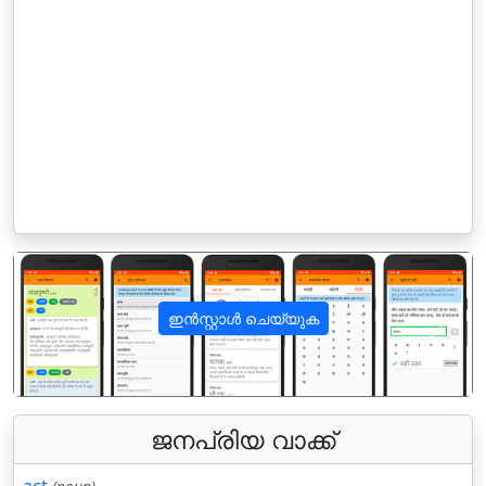
ഇൻസ്റ്റാൾ ചെയ്യുക
पिछला
अगला
ജനപ്രിയ വാക്ക്