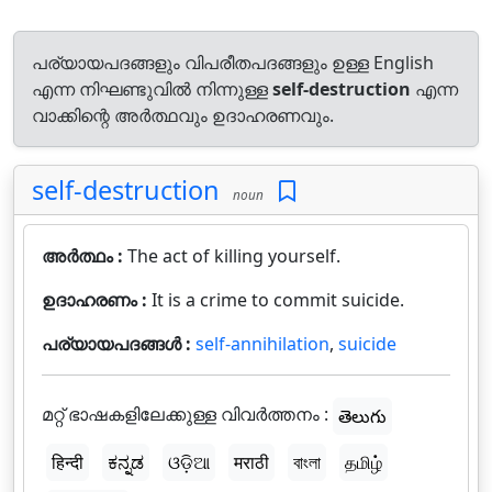
പര്യായപദങ്ങളും വിപരീതപദങ്ങളും ഉള്ള English
എന്ന നിഘണ്ടുവിൽ നിന്നുള്ള
self-destruction
എന്ന
വാക്കിന്റെ അർത്ഥവും ഉദാഹരണവും.
self-destruction
noun
അർത്ഥം :
The act of killing yourself.
ഉദാഹരണം :
It is a crime to commit suicide.
പര്യായപദങ്ങൾ :
self-annihilation
,
suicide
മറ്റ് ഭാഷകളിലേക്കുള്ള വിവർത്തനം :
తెలుగు
हिन्दी
ಕನ್ನಡ
ଓଡ଼ିଆ
मराठी
বাংলা
தமிழ்