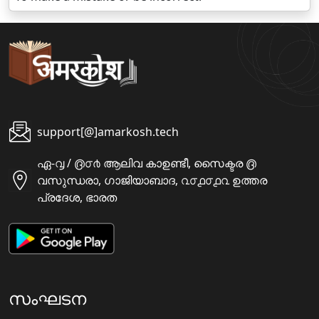
support[@]amarkosh.tech
ഏ-൮ / ൫൦൪ ആലിവ കാഉണ്ടീ, സൈക്ടര ൫
വസുന്ധരാ, ഗാജിയാബാദ, ൨൦൧൦൧൨ ഉത്തര
പ്രദേശ, ഭാരത
സംഘടന