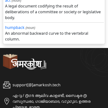
act
(noun)
A legal document codifying the result of
deliberations of a committee or society or legislative
body.
humpback
(noun)
An abnormal backward curve to the vertebral
column.
support[@]amarkosh.tech
ഏ-൮ / ൫൦൪ ആലിവ കാഉണ്ടീ, സൈക്ടര ൫
വസുന്ധരാ, ഗാജിയാബാദ, ൨൦൧൦൧൨ ഉത്തര
പ്രദേശ, ഭാരത