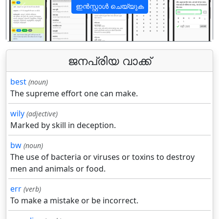
ഇൻസ്റ്റാൾ ചെയ്യുക
पिछला
अगला
ജനപ്രിയ വാക്ക്
best
(noun)
The supreme effort one can make.
wily
(adjective)
Marked by skill in deception.
bw
(noun)
The use of bacteria or viruses or toxins to destroy
men and animals or food.
err
(verb)
To make a mistake or be incorrect.