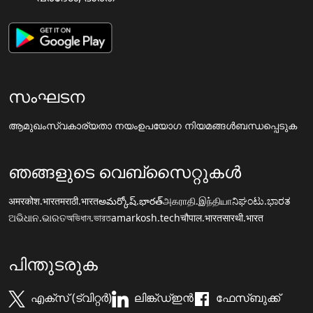
സംഘടന
ആമുഖം
സ്വകാര്യതാ നയം
ഉപയോഗ നിയമങ്ങൾ
ബന്ധപ്പെടുക
ഞങ്ങളുടെ വെബ്സൈറ്റുകൾ
अमरकोश.भारत
मराठी.भारत
అమర్కోష్.భారత్
அகராதி.இந்தியா
ನಿಘಂಟು.ಭಾರತ
ଅଭିଧାନ.ଭାରତ
অভিধান.ভারত
amarkosh.tech
चौपाल.भारत
सारथी.भारत
പിന്തുടരുക
എക്സ് (ട്വിറ്റർ)
ലിങ്ക്ഡ്ഇൻ
ഫേസ്ബുക്ക്