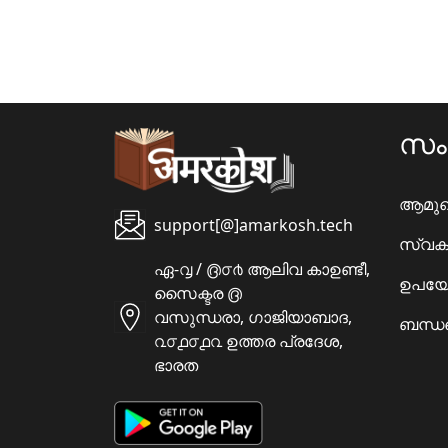
സ
ആമു
support[@]amarkosh.tech
സ്വക
ഏ-൮ / ൫൦൪ ആലിവ കാഉണ്ടീ,
ഉപയോ
സൈക്ടര ൫
വസുന്ധരാ, ഗാജിയാബാദ,
ബന്ധപ
൨൦൧൦൧൨ ഉത്തര പ്രദേശ,
ഭാരത