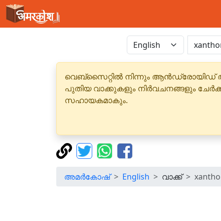
വെബ്‌സൈറ്റിൽ നിന്നും ആൻഡ്രോയിഡ് 
പുതിയ വാക്കുകളും നിർവചനങ്ങളും ചേർക
സഹായകമാകും.
അമർകോഷ്
English
വാക്ക്
xanth