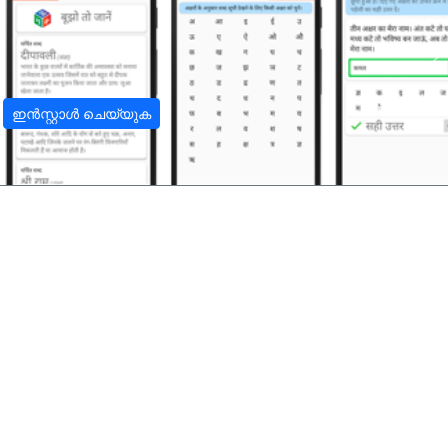
अ
ഇൻസ്റ്റാൾ ചെയ്യുക