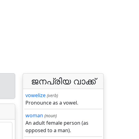
ജനപ്രിയ വാക്ക്
vowelize
(verb)
Pronounce as a vowel.
woman
(noun)
An adult female person (as
opposed to a man).