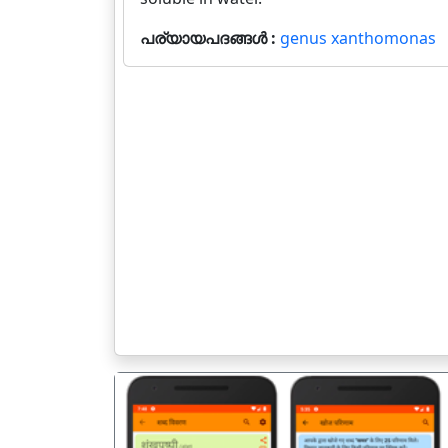
പര്യായപദങ്ങൾ :
genus xanthomonas