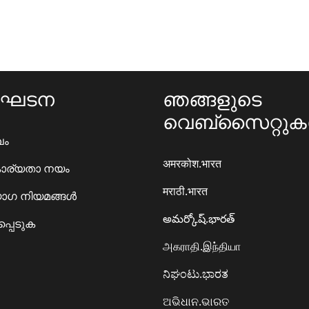
ംഘടന
ഞങ്ങളുടെ
വെബ്സൈറ്റു
ഖം
अमरकोश.भारत
ാര്യതാ നയം
मराठी.भारत
ഗ നിയമങ്ങൾ
అమర్కోష్.భారత్
്പെടുക
அகராதி.இந்தியா
ನಿಘಂಟು.ಭಾರತ
ଅଭିଧାନ.ଭାରତ