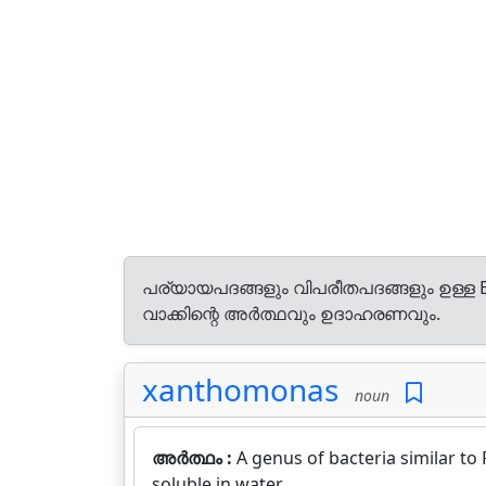
പര്യായപദങ്ങളും വിപരീതപദങ്ങളും ഉള്ള E
വാക്കിന്റെ അർത്ഥവും ഉദാഹരണവും.
xanthomonas
noun
അർത്ഥം :
A genus of bacteria similar t
soluble in water.