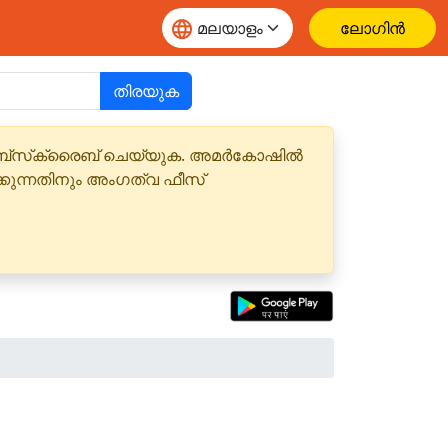
ലോഗിൻ
തിരയുക
 സബ്‌സ്‌ക്രൈബ് ചെയ്യുക. അമർകോഷിൽ
്കുന്നതിനും അംഗത്വ ഫീസ്