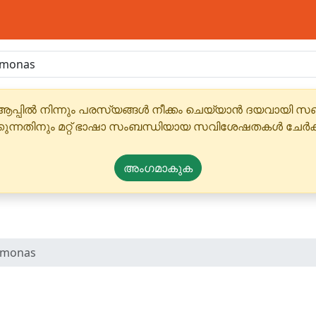
ആപ്പിൽ നിന്നും പരസ്യങ്ങൾ നീക്കം ചെയ്യാൻ ദയവായി
്കുന്നതിനും മറ്റ് ഭാഷാ സംബന്ധിയായ സവിശേഷതകൾ ചേർക
അംഗമാകുക
omonas