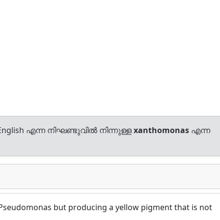
nglish എന്ന നിഘണ്ടുവിൽ നിന്നുള്ള
xanthomonas
എന്ന
o Pseudomonas but producing a yellow pigment that is not