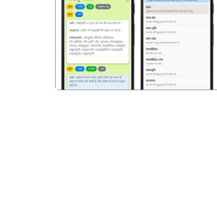
पिछला