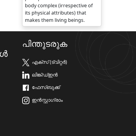
body complex (irrespective of
its physical attributes) that
makes them living beings.
പിന്തുടരുക
കൾ
എക്സ് (ട്വിറ്റർ)
ലിങ്ക്ഡ്ഇൻ
ഫേസ്ബുക്ക്
ഇൻസ്റ്റാഗ്രാം