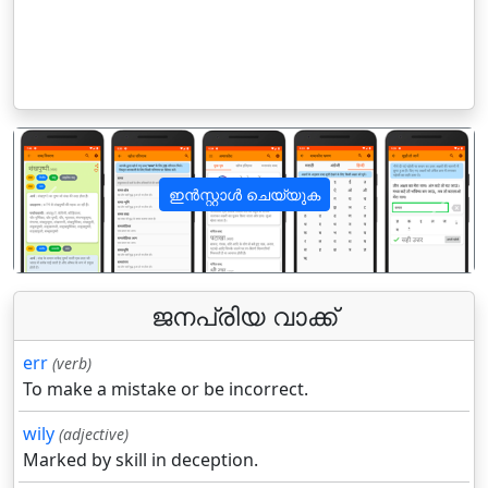
ഇൻസ്റ്റാൾ ചെയ്യുക
पिछला
अगला
ജനപ്രിയ വാക്ക്
err
(verb)
To make a mistake or be incorrect.
wily
(adjective)
Marked by skill in deception.