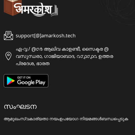
support[@]amarkosh.tech
ഏ-൮ / ൫൦൪ ആലിവ കാഉണ്ടീ, സൈക്ടര ൫
വസുന്ധരാ, ഗാജിയാബാദ, ൨൦൧൦൧൨ ഉത്തര
പ്രദേശ, ഭാരത
സംഘടന
ആമുഖം
സ്വകാര്യതാ നയം
ഉപയോഗ നിയമങ്ങൾ
ബന്ധപ്പെടുക