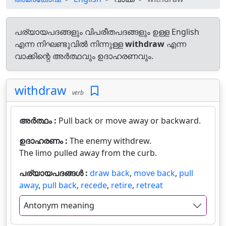
പര്യായപദങ്ങളും വിപരീതപദങ്ങളും ഉള്ള English
എന്ന നിഘണ്ടുവിൽ നിന്നുള്ള
withdraw
എന്ന
വാക്കിന്റെ അർത്ഥവും ഉദാഹരണവും.
withdraw
verb
അർത്ഥം :
Pull back or move away or backward.
ഉദാഹരണം :
The enemy withdrew.
The limo pulled away from the curb.
പര്യായപദങ്ങൾ :
draw back
,
move back
,
pull
away
,
pull back
,
recede
,
retire
,
retreat
Antonym meaning