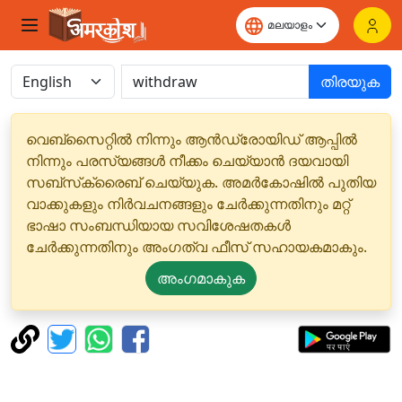
തിരയുക
വെബ്‌സൈറ്റിൽ നിന്നും ആൻഡ്രോയിഡ് ആപ്പിൽ
നിന്നും പരസ്യങ്ങൾ നീക്കം ചെയ്യാൻ ദയവായി
സബ്‌സ്‌ക്രൈബ് ചെയ്യുക. അമർകോഷിൽ പുതിയ
വാക്കുകളും നിർവചനങ്ങളും ചേർക്കുന്നതിനും മറ്റ്
ഭാഷാ സംബന്ധിയായ സവിശേഷതകൾ
ചേർക്കുന്നതിനും അംഗത്വ ഫീസ് സഹായകമാകും.
അംഗമാകുക