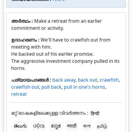
അർത്ഥം :
Make a retreat from an earlier
commitment or activity.
ഉദാഹരണം :
We'll have to crawfish out from
meeting with him.
He backed out of his earlier promise.
The aggressive investment company pulled in its
horns.
പര്യായപദങ്ങൾ :
back away
,
back out
,
crawfish
,
crawfish out
,
pull back
,
pull in one's horns
,
retreat
മറ്റ് ഭാഷകളിലേക്കുള്ള വിവർത്തനം :
हिन्दी
తెలుగు
ଓଡ଼ିଆ
ಕನ್ನಡ
मराठी
বাংলা
தமிழ்