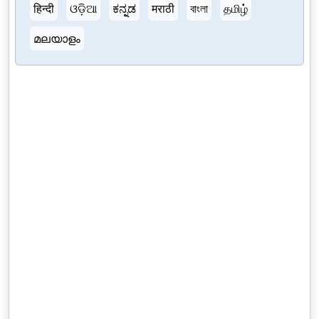
हिन्दी
ଓଡ଼ିଆ
ಕನ್ನಡ
मराठी
বাংলা
தமிழ்
മലയാളം