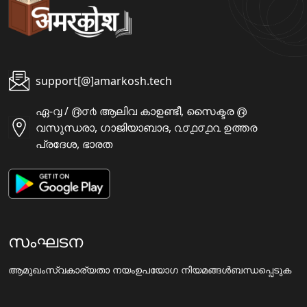
support[@]amarkosh.tech
ഏ-൮ / ൫൦൪ ആലിവ കാഉണ്ടീ, സൈക്ടര ൫
വസുന്ധരാ, ഗാജിയാബാദ, ൨൦൧൦൧൨ ഉത്തര
പ്രദേശ, ഭാരത
സംഘടന
ആമുഖം
സ്വകാര്യതാ നയം
ഉപയോഗ നിയമങ്ങൾ
ബന്ധപ്പെടുക