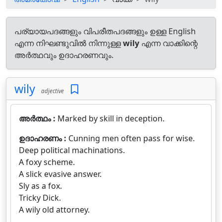
പര്യായപദങ്ങളും വിപരീതപദങ്ങളും ഉള്ള English
എന്ന നിഘണ്ടുവിൽ നിന്നുള്ള
wily
എന്ന വാക്കിന്റെ
അർത്ഥവും ഉദാഹരണവും.
wily
adjective
അർത്ഥം :
Marked by skill in deception.
ഉദാഹരണം :
Cunning men often pass for wise.
Deep political machinations.
A foxy scheme.
A slick evasive answer.
Sly as a fox.
Tricky Dick.
A wily old attorney.