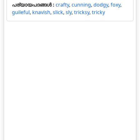
പര്യായപദങ്ങൾ :
crafty
,
cunning
,
dodgy
,
foxy
,
guileful
,
knavish
,
slick
,
sly
,
tricksy
,
tricky