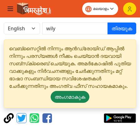
തിരയുക
വെബ്‌സൈറ്റിൽ നിന്നും ആൻഡ്രോയിഡ് ആപ്പിൽ
നിന്നും പരസ്യങ്ങൾ നീക്കം ചെയ്യാൻ ദയവായി
സബ്‌സ്‌ക്രൈബ് ചെയ്യുക. അമർകോഷിൽ പുതിയ
വാക്കുകളും നിർവചനങ്ങളും ചേർക്കുന്നതിനും മറ്റ്
ഭാഷാ സംബന്ധിയായ സവിശേഷതകൾ
ചേർക്കുന്നതിനും അംഗത്വ ഫീസ് സഹായകമാകും.
അംഗമാകുക