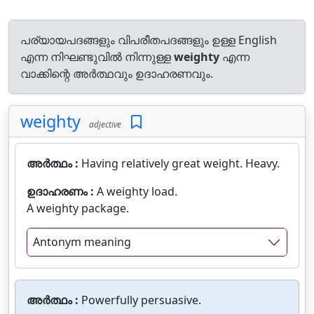
പര്യായപദങ്ങളും വിപരീതപദങ്ങളും ഉള്ള English
എന്ന നിഘണ്ടുവിൽ നിന്നുള്ള
weighty
എന്ന
വാക്കിന്റെ അർത്ഥവും ഉദാഹരണവും.
weighty
adjective
അർത്ഥം :
Having relatively great weight. Heavy.
ഉദാഹരണം :
A weighty load.
A weighty package.
Antonym meaning
അർത്ഥം :
Powerfully persuasive.