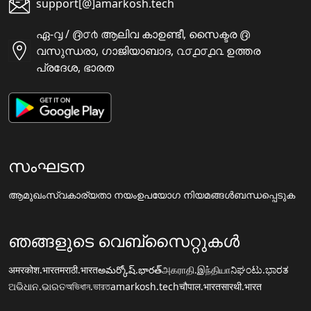
support[@]amarkosh.tech
ഏ-൮ / ൫൦൪ ആലിവ കാഉണ്ടീ, സൈക്ടര ൫
വസുന്ധരാ, ഗാജിയാബാദ, ൨൦൧൦൧൨ ഉത്തര
പ്രദേശ, ഭാരത
സംഘടന
ആമുഖം
സ്വകാര്യതാ നയം
ഉപയോഗ നിയമങ്ങൾ
ബന്ധപ്പെടുക
ഞങ്ങളുടെ വെബ്സൈറ്റുകൾ
अमरकोश.भारत
मराठी.भारत
అమర్కోష్.భారత్
அகராதி.இந்தியா
ನಿಘಂಟು.ಭಾರತ
ଅଭିଧାନ.ଭାରତ
অভিধান.ভারত
amarkosh.tech
चौपाल.भारत
सारथी.भारत