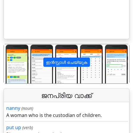
ഇൻസ്റ്റാൾ ചെയ്യുക
पिछला
अगला
ജനപ്രിയ വാക്ക്
nanny
(noun)
A woman who is the custodian of children.
put up
(verb)