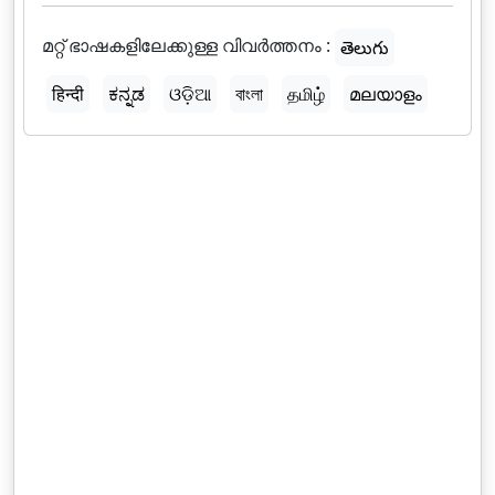
മറ്റ് ഭാഷകളിലേക്കുള്ള വിവർത്തനം :
తెలుగు
हिन्दी
ಕನ್ನಡ
ଓଡ଼ିଆ
বাংলা
தமிழ்
മലയാളം