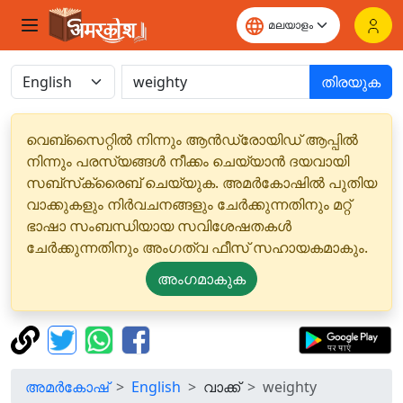
തിരയുക
വെബ്‌സൈറ്റിൽ നിന്നും ആൻഡ്രോയിഡ് ആപ്പിൽ
നിന്നും പരസ്യങ്ങൾ നീക്കം ചെയ്യാൻ ദയവായി
സബ്‌സ്‌ക്രൈബ് ചെയ്യുക. അമർകോഷിൽ പുതിയ
വാക്കുകളും നിർവചനങ്ങളും ചേർക്കുന്നതിനും മറ്റ്
ഭാഷാ സംബന്ധിയായ സവിശേഷതകൾ
ചേർക്കുന്നതിനും അംഗത്വ ഫീസ് സഹായകമാകും.
അംഗമാകുക
അമർകോഷ്
English
വാക്ക്
weighty