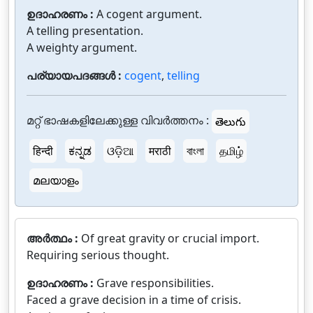
ഉദാഹരണം :
A cogent argument.
A telling presentation.
A weighty argument.
പര്യായപദങ്ങൾ :
cogent
,
telling
മറ്റ് ഭാഷകളിലേക്കുള്ള വിവർത്തനം :
తెలుగు
हिन्दी
ಕನ್ನಡ
ଓଡ଼ିଆ
मराठी
বাংলা
தமிழ்
മലയാളം
അർത്ഥം :
Of great gravity or crucial import.
Requiring serious thought.
ഉദാഹരണം :
Grave responsibilities.
Faced a grave decision in a time of crisis.