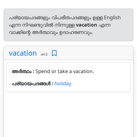
പര്യായപദങ്ങളും വിപരീതപദങ്ങളും ഉള്ള English
എന്ന നിഘണ്ടുവിൽ നിന്നുള്ള
vacation
എന്ന
വാക്കിന്റെ അർത്ഥവും ഉദാഹരണവും.
vacation
verb
അർത്ഥം :
Spend or take a vacation.
പര്യായപദങ്ങൾ :
holiday