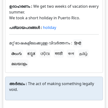
ഉദാഹരണം :
We get two weeks of vacation every
summer.
We took a short holiday in Puerto Rico.
പര്യായപദങ്ങൾ :
holiday
മറ്റ് ഭാഷകളിലേക്കുള്ള വിവർത്തനം :
हिन्दी
తెలుగు
ಕನ್ನಡ
ଓଡ଼ିଆ
मराठी
বাংলা
தமிழ்
മലയാളം
അർത്ഥം :
The act of making something legally
void.