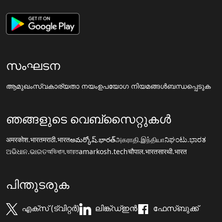
സംഘടന
ആമുഖം
സ്വകാര്യതാ നയം
ഉപയോഗ നിയമങ്ങൾ
ബന്ധപ്പെടുക
ഞങ്ങളുടെ വെബ്സൈറ്റുകൾ
अमरकोश.भारत
मराठी.भारत
అమర్కోష్.భారత్
அகராதி.இந்தியா
ನಿಘಂಟು.ಭಾರತ
ଅଭିଧାନ.ଭାରତ
অভিধান.ভারত
amarkosh.tech
चौपाल.भारत
सारथी.भारत
പിന്തുടരുക
എക്സ് (ട്വിറ്റർ)
ലിങ്ക്ഡ്ഇൻ
ഫേസ്ബുക്ക്