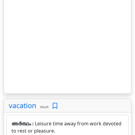
vacation
noun
അർത്ഥം :
Leisure time away from work devoted
to rest or pleasure.