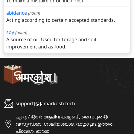
To make a mistake or be incorrect.
abidance
(noun)
Acting according to certain accepted standards.
soy
(noun)
A source of oil. Used for forage and soil
improvement and as food.
support[@]amarkosh.tech
ഏ-൮ / ൫൦൪ ആലിവ കാഉണ്ടീ, സൈക്ടര ൫
വസുന്ധരാ, ഗാജിയാബാദ, ൨൦൧൦൧൨ ഉത്തര
പ്രദേശ, ഭാരത