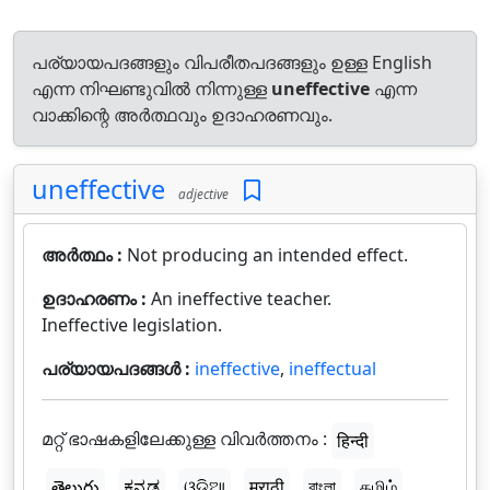
പര്യായപദങ്ങളും വിപരീതപദങ്ങളും ഉള്ള English
എന്ന നിഘണ്ടുവിൽ നിന്നുള്ള
uneffective
എന്ന
വാക്കിന്റെ അർത്ഥവും ഉദാഹരണവും.
uneffective
adjective
അർത്ഥം :
Not producing an intended effect.
ഉദാഹരണം :
An ineffective teacher.
Ineffective legislation.
പര്യായപദങ്ങൾ :
ineffective
,
ineffectual
മറ്റ് ഭാഷകളിലേക്കുള്ള വിവർത്തനം :
हिन्दी
తెలుగు
ಕನ್ನಡ
ଓଡ଼ିଆ
मराठी
বাংলা
தமிழ்