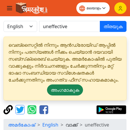
തിരയുക
വെബ്‌സൈറ്റിൽ നിന്നും ആൻഡ്രോയിഡ് ആപ്പിൽ
നിന്നും പരസ്യങ്ങൾ നീക്കം ചെയ്യാൻ ദയവായി
സബ്‌സ്‌ക്രൈബ് ചെയ്യുക. അമർകോഷിൽ പുതിയ
വാക്കുകളും നിർവചനങ്ങളും ചേർക്കുന്നതിനും മറ്റ്
ഭാഷാ സംബന്ധിയായ സവിശേഷതകൾ
ചേർക്കുന്നതിനും അംഗത്വ ഫീസ് സഹായകമാകും.
അംഗമാകുക
അമർകോഷ്
English
വാക്ക്
uneffective