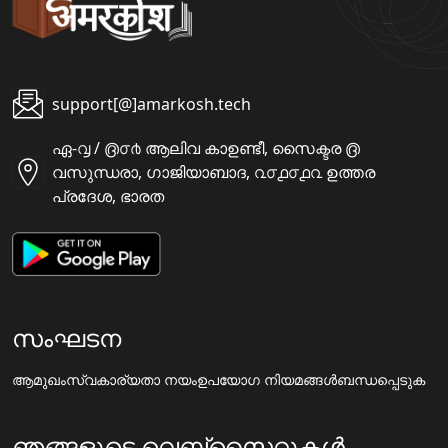
support[@]amarkosh.tech
ഏ-൮ / ൫൦൪ ആലിവ കാഉണ്ടീ, സൈക്ടര ൫
വസുന്ധരാ, ഗാജിയാബാദ, ൨൦൧൦൧൨ ഉത്തര
പ്രദേശ, ഭാരത
സംഘടന
ആമുഖം
സ്വകാര്യതാ നയം
ഉപയോഗ നിയമങ്ങൾ
ബന്ധപ്പെടുക
ഞങ്ങളുടെ വെബ്സൈറ്റുകൾ