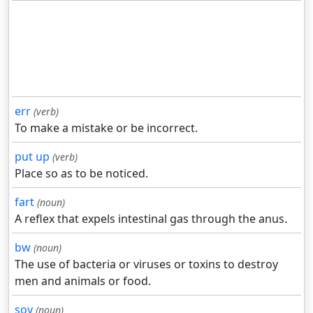
err
(verb)
To make a mistake or be incorrect.
put up
(verb)
Place so as to be noticed.
fart
(noun)
A reflex that expels intestinal gas through the anus.
bw
(noun)
The use of bacteria or viruses or toxins to destroy
men and animals or food.
soy
(noun)