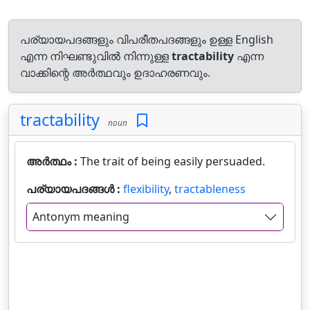
പര്യായപദങ്ങളും വിപരീതപദങ്ങളും ഉള്ള English
എന്ന നിഘണ്ടുവിൽ നിന്നുള്ള
tractability
എന്ന
വാക്കിന്റെ അർത്ഥവും ഉദാഹരണവും.
tractability
noun
അർത്ഥം :
The trait of being easily persuaded.
പര്യായപദങ്ങൾ :
flexibility
,
tractableness
Antonym meaning