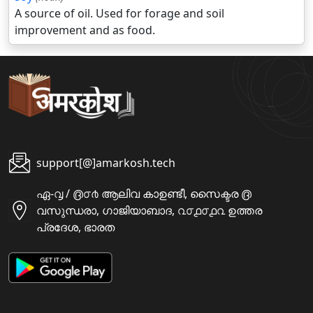
A source of oil. Used for forage and soil
improvement and as food.
support[@]amarkosh.tech
ഏ-൮ / ൫൦൪ ആലിവ കാഉണ്ടീ, സൈക്ടര ൫
വസുന്ധരാ, ഗാജിയാബാദ, ൨൦൧൦൧൨ ഉത്തര
പ്രദേശ, ഭാരത