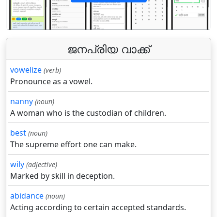
पिछला
अगला
ജനപ്രിയ വാക്ക്
vowelize
(verb)
Pronounce as a vowel.
nanny
(noun)
A woman who is the custodian of children.
best
(noun)
The supreme effort one can make.
wily
(adjective)
Marked by skill in deception.
abidance
(noun)
Acting according to certain accepted standards.