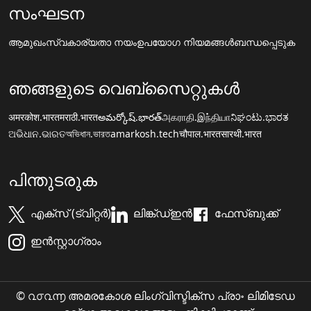
സംഘടന
ആമുഖം
സ്വകാര്യതാ നയം
ഉപയോഗ നിയമങ്ങൾ
ബന്ധപ്പെടുക
ഞങ്ങളുടെ വെബ്സൈറ്റുകൾ
अमरकोश.भारत
मराठी.भारत
అమర్కోష్.భారత్
அகராதி.இந்தியா
ನಿಘಂಟು.ಭಾರತ
ଅଭିଧାନ.ଭାରତ
অভিধান.ভারত
amarkosh.tech
चौपाल.भारत
सारथी.भारत
പിന്തുടരുക
എക്സ് (ട്വിറ്റർ)
ലിങ്ക്ഡ്ഇൻ
ഫേസ്ബുക്ക്
ഇൻസ്റ്റാഗ്രാം
© ൨൦൨൬ അമരകോശ ലിംഗ്വിസ്ടിക്സ പ്രാ॰ ലിമിടേഡ