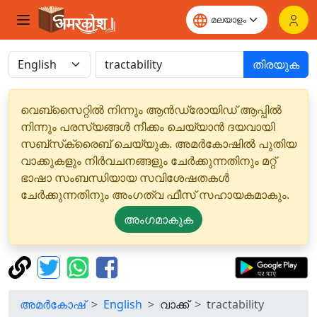
തിരയുക
വെബ്‌സൈറ്റിൽ നിന്നും ആൻഡ്രോയിഡ് ആപ്പിൽ
നിന്നും പരസ്യങ്ങൾ നീക്കം ചെയ്യാൻ ദയവായി
സബ്‌സ്‌ക്രൈബ് ചെയ്യുക. അമർകോഷിൽ പുതിയ
വാക്കുകളും നിർവചനങ്ങളും ചേർക്കുന്നതിനും മറ്റ്
ഭാഷാ സംബന്ധിയായ സവിശേഷതകൾ
ചേർക്കുന്നതിനും അംഗത്വ ഫീസ് സഹായകമാകും.
അംഗമാകുക
അമർകോഷ്
English
വാക്ക്
tractability