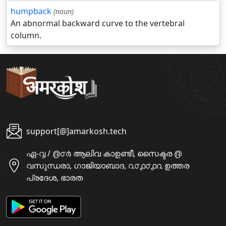
humpback
(noun)
An abnormal backward curve to the vertebral
column.
support[@]amarkosh.tech
ഏ-൮ / ൫൦൪ ആലിവ കാഉണ്ടീ, സൈക്ടര ൫
വസുന്ധരാ, ഗാജിയാബാദ, ൨൦൧൦൧൨ ഉത്തര
പ്രദേശ, ഭാരത