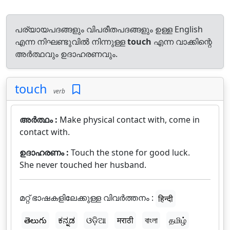
പര്യായപദങ്ങളും വിപരീതപദങ്ങളും ഉള്ള English
എന്ന നിഘണ്ടുവിൽ നിന്നുള്ള
touch
എന്ന വാക്കിന്റെ
അർത്ഥവും ഉദാഹരണവും.
touch
verb
അർത്ഥം :
Make physical contact with, come in
contact with.
ഉദാഹരണം :
Touch the stone for good luck.
She never touched her husband.
മറ്റ് ഭാഷകളിലേക്കുള്ള വിവർത്തനം :
हिन्दी
తెలుగు
ಕನ್ನಡ
ଓଡ଼ିଆ
मराठी
বাংলা
தமிழ்