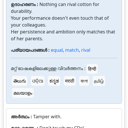
ഉദാഹരണം :
Nothing can rival cotton for
durability.
Your performance doesn't even touch that of
your colleagues.
Her persistence and ambition only matches that
of her parents.
പര്യായപദങ്ങൾ :
equal
,
match
,
rival
മറ്റ് ഭാഷകളിലേക്കുള്ള വിവർത്തനം :
हिन्दी
తెలుగు
ଓଡ଼ିଆ
ಕನ್ನಡ
मराठी
বাংলা
தமிழ்
മലയാളം
അർത്ഥം :
Tamper with.