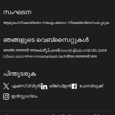
സംഘടന
ആമുഖം
സ്വകാര്യതാ നയം
ഉപയോഗ നിയമങ്ങൾ
ബന്ധപ്പെടുക
ഞങ്ങളുടെ വെബ്സൈറ്റുകൾ
अमरकोश.भारत
मराठी.भारत
అమర్కోష్.భారత్
அகராதி.இந்தியா
ನಿಘಂಟು.ಭಾರತ
ଅଭିଧାନ.ଭାରତ
অভিধান.ভারত
amarkosh.tech
चौपाल.भारत
सारथी.भारत
പിന്തുടരുക
എക്സ് (ട്വിറ്റർ)
ലിങ്ക്ഡ്ഇൻ
ഫേസ്ബുക്ക്
ഇൻസ്റ്റാഗ്രാം