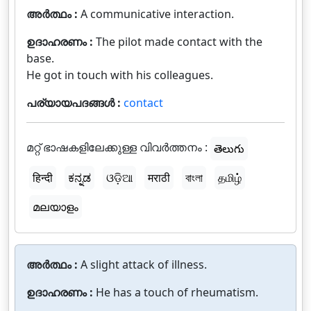
അർത്ഥം :
A communicative interaction.
ഉദാഹരണം :
The pilot made contact with the
base.
He got in touch with his colleagues.
പര്യായപദങ്ങൾ :
contact
മറ്റ് ഭാഷകളിലേക്കുള്ള വിവർത്തനം :
తెలుగు
हिन्दी
ಕನ್ನಡ
ଓଡ଼ିଆ
मराठी
বাংলা
தமிழ்
മലയാളം
അർത്ഥം :
A slight attack of illness.
ഉദാഹരണം :
He has a touch of rheumatism.