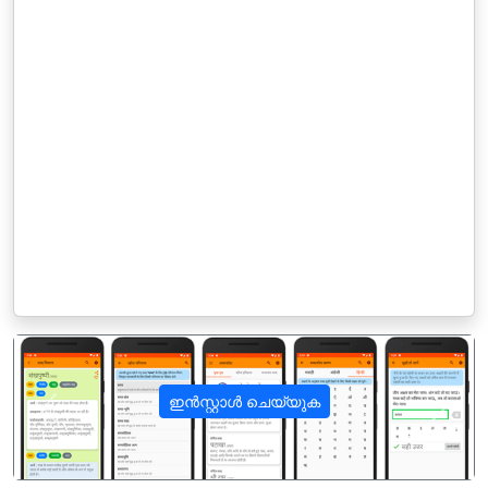
ഇൻസ്റ്റാൾ ചെയ്യുക
पिछला
अगला