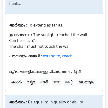
flanks.
അർത്ഥം :
To extend as far as.
ഉദാഹരണം :
The sunlight reached the wall.
Can he reach?.
The chair must not touch the wall.
പര്യായപദങ്ങൾ :
extend to
,
reach
മറ്റ് ഭാഷകളിലേക്കുള്ള വിവർത്തനം :
हिन्दी
తెలుగు
ಕನ್ನಡ
मराठी
বাংলা
தமிழ்
മലയാളം
അർത്ഥം :
Be equal to in quality or ability.