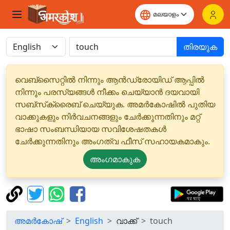
തിരയുക
വെബ്‌സൈറ്റിൽ നിന്നും ആൻഡ്രോയിഡ് ആപ്പിൽ
നിന്നും പരസ്യങ്ങൾ നീക്കം ചെയ്യാൻ ദയവായി
സബ്‌സ്‌ക്രൈബ് ചെയ്യുക. അമർകോഷിൽ പുതിയ
വാക്കുകളും നിർവചനങ്ങളും ചേർക്കുന്നതിനും മറ്റ്
ഭാഷാ സംബന്ധിയായ സവിശേഷതകൾ
ചേർക്കുന്നതിനും അംഗത്വ ഫീസ് സഹായകമാകും.
അംഗമാകുക
അമർകോഷ്
English
വാക്ക്
touch