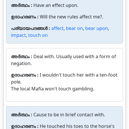
അർത്ഥം :
Have an effect upon.
ഉദാഹരണം :
Will the new rules affect me?.
പര്യായപദങ്ങൾ :
affect
,
bear on
,
bear upon
,
impact
,
touch on
അർത്ഥം :
Deal with. Usually used with a form of
negation.
ഉദാഹരണം :
I wouldn't touch her with a ten-foot
pole.
The local Mafia won't touch gambling.
അർത്ഥം :
Cause to be in brief contact with.
ഉദാഹരണം :
He touched his toes to the horse's