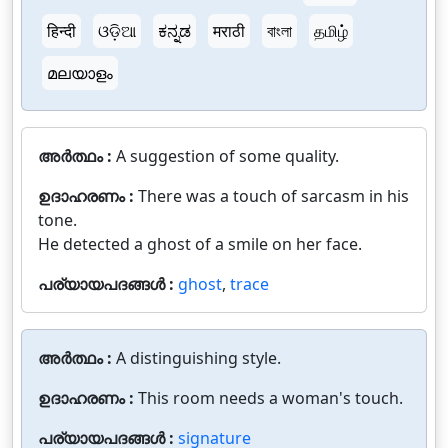
हिन्दी
ଓଡ଼ିଆ
ಕನ್ನಡ
मराठी
বাংলা
தமிழ்
മലയാളം
അർത്ഥം :
A suggestion of some quality.
ഉദാഹരണം :
There was a touch of sarcasm in his
tone.
He detected a ghost of a smile on her face.
പര്യായപദങ്ങൾ :
ghost
,
trace
അർത്ഥം :
A distinguishing style.
ഉദാഹരണം :
This room needs a woman's touch.
പര്യായപദങ്ങൾ :
signature