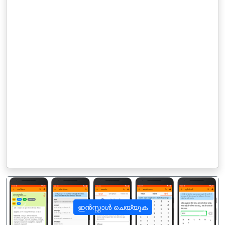
ഇൻസ്റ്റാൾ ചെയ്യുക
पिछला
अगला