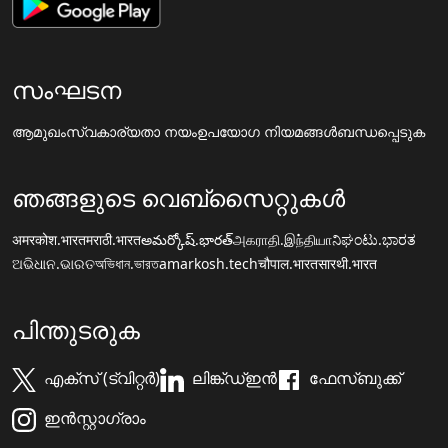
സംഘടന
ആമുഖം
സ്വകാര്യതാ നയം
ഉപയോഗ നിയമങ്ങൾ
ബന്ധപ്പെടുക
ഞങ്ങളുടെ വെബ്സൈറ്റുകൾ
अमरकोश.भारत
मराठी.भारत
అమర్కోష్.భారత్
அகராதி.இந்தியா
ನಿಘಂಟು.ಭಾರತ
ଅଭିଧାନ.ଭାରତ
অভিধান.ভারত
amarkosh.tech
चौपाल.भारत
सारथी.भारत
പിന്തുടരുക
എക്സ് (ട്വിറ്റർ)
ലിങ്ക്ഡ്ഇൻ
ഫേസ്ബുക്ക്
ഇൻസ്റ്റാഗ്രാം