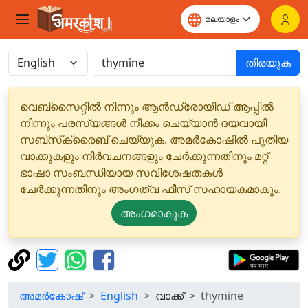
തിരയുക
വെബ്‌സൈറ്റിൽ നിന്നും ആൻഡ്രോയിഡ് ആപ്പിൽ
നിന്നും പരസ്യങ്ങൾ നീക്കം ചെയ്യാൻ ദയവായി
സബ്‌സ്‌ക്രൈബ് ചെയ്യുക. അമർകോഷിൽ പുതിയ
വാക്കുകളും നിർവചനങ്ങളും ചേർക്കുന്നതിനും മറ്റ്
ഭാഷാ സംബന്ധിയായ സവിശേഷതകൾ
ചേർക്കുന്നതിനും അംഗത്വ ഫീസ് സഹായകമാകും.
അംഗമാകുക
അമർകോഷ്
English
വാക്ക്
thymine