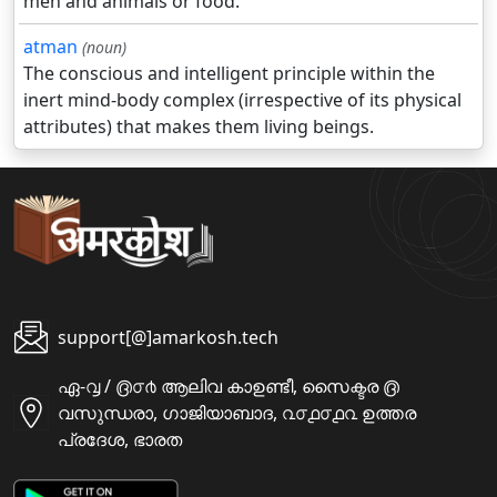
men and animals or food.
atman
(noun)
The conscious and intelligent principle within the
inert mind-body complex (irrespective of its physical
attributes) that makes them living beings.
support[@]amarkosh.tech
ഏ-൮ / ൫൦൪ ആലിവ കാഉണ്ടീ, സൈക്ടര ൫
വസുന്ധരാ, ഗാജിയാബാദ, ൨൦൧൦൧൨ ഉത്തര
പ്രദേശ, ഭാരത